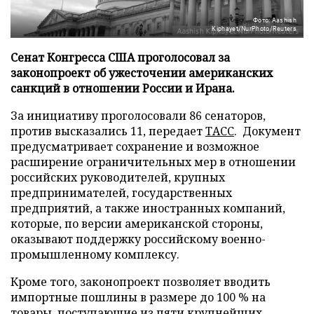
Фото: Aashish
Kiphayet/NurPhoto/Reuters
Сенат Конгресса США проголосовал за
законопроект об ужесточении американских
санкций в отношении России и Ирана.
За инициативу проголосовали 86 сенаторов,
против высказались 11, передает
ТАСС
. Документ
предусматривает сохранение и возможное
расширение ограничительных мер в отношении
российских руководителей, крупных
предпринимателей, государственных
предприятий, а также иностранных компаний,
которые, по версии американской стороны,
оказывают поддержку российскому военно-
промышленному комплексу.
Кроме того, законопроект позволяет вводить
импортные пошлины в размере до 100 % на
товары, поступающие из пяти крупнейших