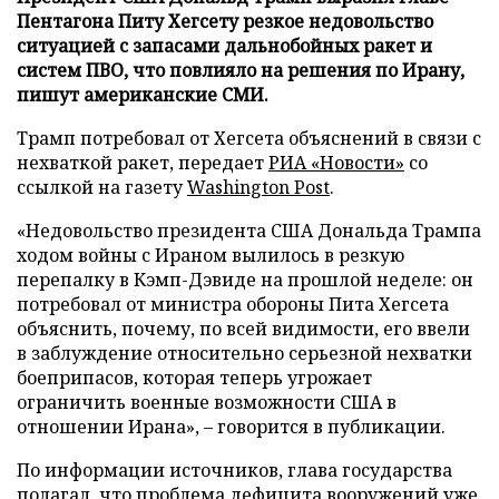
Пентагона Питу Хегсету резкое недовольство
ситуацией с запасами дальнобойных ракет и
систем ПВО, что повлияло на решения по Ирану,
пишут американские СМИ.
Трамп потребовал от Хегсета объяснений в связи с
нехваткой ракет, передает
РИА «Новости»
со
ссылкой на газету
Washington Post
.
«Недовольство президента США Дональда Трампа
ходом войны с Ираном вылилось в резкую
перепалку в Кэмп-Дэвиде на прошлой неделе: он
потребовал от министра обороны Пита Хегсета
объяснить, почему, по всей видимости, его ввели
в заблуждение относительно серьезной нехватки
боеприпасов, которая теперь угрожает
ограничить военные возможности США в
отношении Ирана», – говорится в публикации.
По информации источников, глава государства
полагал, что проблема дефицита вооружений уже