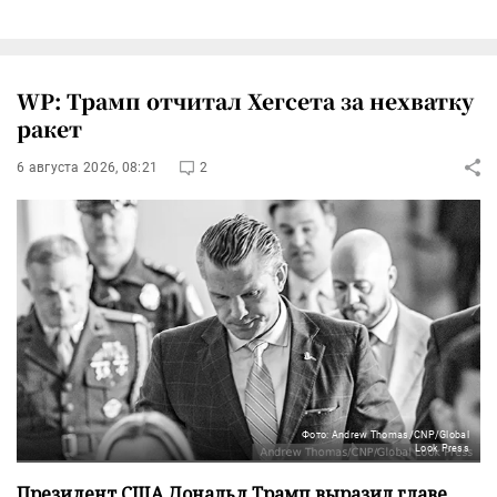
WP: Трамп отчитал Хегсета за нехватку
ракет
6 августа 2026, 08:21
2
Фото: Andrew Thomas/CNP/Global
Look Press
Президент США Дональд Трамп выразил главе