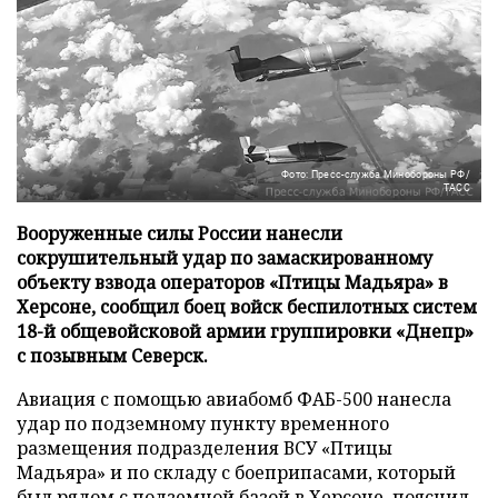
Фото: Пресс-служба Минобороны РФ/
ТАСС
Вооруженные силы России нанесли
сокрушительный удар по замаскированному
объекту взвода операторов «Птицы Мадьяра» в
Херсоне, сообщил боец войск беспилотных систем
18-й общевойсковой армии группировки «Днепр»
с позывным Северск.
Авиация с помощью авиабомб ФАБ-500 нанесла
удар по подземному пункту временного
размещения подразделения ВСУ «Птицы
Мадьяра» и по складу с боеприпасами, который
был рядом с подземной базой в Херсоне, пояснил