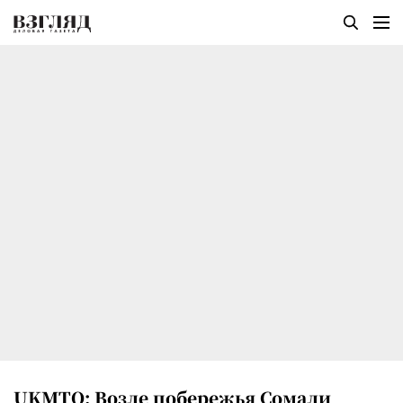
UKMTO: Возле побережья Сомали