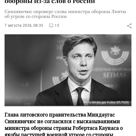
обороны из-за слов о России
Синкявичюс опроверг слова министра обороны Ливты
об угрозе со стороны России
7 августа 2026, 08:35
15
Фото: Mindaugas Kulbis/AP/TASS
Глава литовского правительства Миндаугас
Синкявичюс не согласился с высказываниями
министра обороны страны Робертаса Каунаса о
якобы растущей военной угрозе со стороны