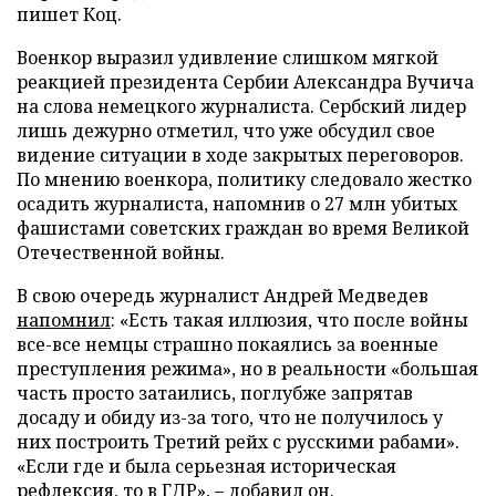
пишет Коц.
Военкор выразил удивление слишком мягкой
реакцией президента Сербии Александра Вучича
на слова немецкого журналиста. Сербский лидер
лишь дежурно отметил, что уже обсудил свое
видение ситуации в ходе закрытых переговоров.
По мнению военкора, политику следовало жестко
осадить журналиста, напомнив о 27 млн убитых
фашистами советских граждан во время Великой
Отечественной войны.
В свою очередь журналист Андрей Медведев
напомнил
: «Есть такая иллюзия, что после войны
все-все немцы страшно покаялись за военные
преступления режима», но в реальности «большая
часть просто затаились, поглубже запрятав
досаду и обиду из-за того, что не получилось у
них построить Третий рейх с русскими рабами».
«Если где и была серьезная историческая
рефлексия, то в ГДР», – добавил он.