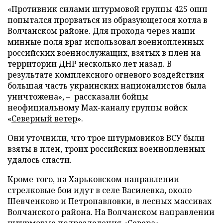
«Противник силами штурмовой группы 425 ошп
попытался прорваться из образующегося котла в
Волчанском районе. Для прохода через наши
минные поля враг использовал военнопленных
российских военнослужащих, взятых в плен на
территории ДНР несколько лет назад. В
результате комплексного огневого воздействия
большая часть украинских националистов была
уничтожена», – рассказали бойцы
неофициальному Max-каналу группы войск
«
Северный ветер
».
Они уточнили, что трое штурмовиков ВСУ были
взяты в плен, троих российских военнопленных
удалось спасти.
Кроме того, на Харьковском направлении
стрелковые бои идут в селе Василевка, около
Шевченково и Петропавловки, в лесных массивах
Волчанского района. На Волчанском направлении
штурмовые подразделения «Севера»