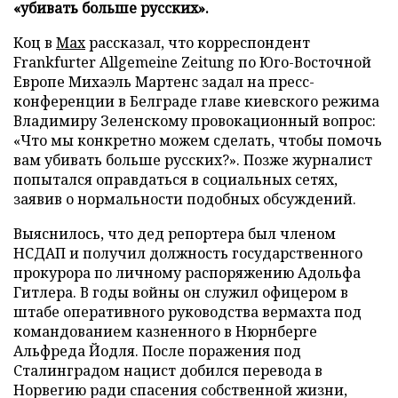
«убивать больше русских».
Коц в
Мах
рассказал, что корреспондент
Frankfurter Allgemeine Zeitung по Юго-Восточной
Европе Михаэль Мартенс задал на пресс-
конференции в Белграде главе киевского режима
Владимиру Зеленскому провокационный вопрос:
«Что мы конкретно можем сделать, чтобы помочь
вам убивать больше русских?». Позже журналист
попытался оправдаться в социальных сетях,
заявив о нормальности подобных обсуждений.
Выяснилось, что дед репортера был членом
НСДАП и получил должность государственного
прокурора по личному распоряжению Адольфа
Гитлера. В годы войны он служил офицером в
штабе оперативного руководства вермахта под
командованием казненного в Нюрнберге
Альфреда Йодля. После поражения под
Сталинградом нацист добился перевода в
Норвегию ради спасения собственной жизни,