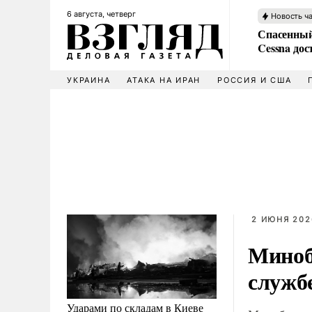
6 августа, четверг
Новость ч
Спасенный
Cessna дос
УКРАИНА
АТАКА НА ИРАН
РОССИЯ И США
2 ИЮНЯ 202
Минобо
служб
Ударами по складам в Киеве