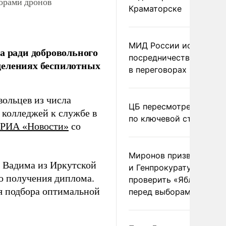
торами дронов
Краматорске
МИД России исключил
а ради добровольного
посредничество Герма
делениях беспилотных
в переговорах по Украи
ольцев из числа
ЦБ пересмотрел прогно
и колледжей к службе в
по ключевой ставке
РИА «Новости»
со
Миронов призвал Миню
а Вадима из Иркутской
и Генпрокуратуру
до получения диплома.
проверить «Яблоко»
я подбора оптимальной
перед выборами