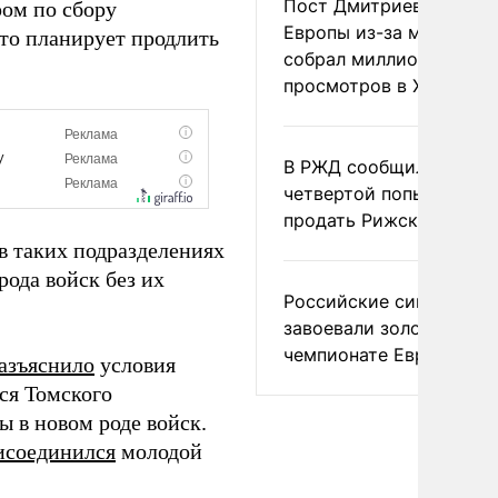
Пост Дмитриева о гибе
ром по сбору
Европы из-за мигранто
то планирует продлить
собрал миллион
просмотров в X
В РЖД сообщили о
четвертой попытке
продать Рижский вокза
в таких подразделениях
рода войск без их
Российские синхронис
завоевали золото на
чемпионате Европы
азъяснило
условия
ся Томского
ы в новом роде войск.
исоединился
молодой