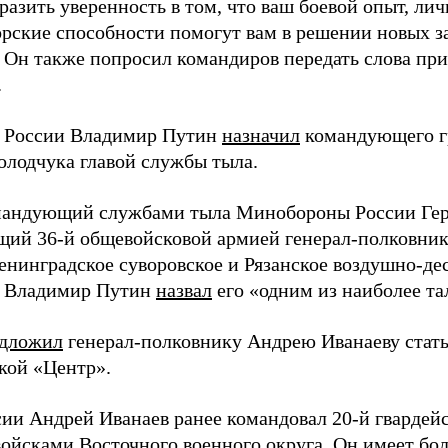
разить уверенность в том, что ваш боевой опыт, лич
рские способности помогут вам в решении новых за
. Он также попросил командиров передать слова пр
.
 России Владимир Путин
назначил
командующего г
олодчука главой службы тыла.
андующий службами тыла Минобороны России Гер
ий 36-й общевойсковой армией генерал-полковник
енинградское суворовское и Рязанское воздушно-де
т Владимир Путин
назвал
его «одним из наиболее т
дложил
генерал-полковнику Андрею Иванаеву ста
кой «Центр».
сии Андрей Иванаев ранее командовал 20-й гвардей
войсками Восточного военного округа. Он имеет бо