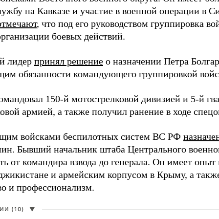
лужбу на Кавказе и участие в военной операции в С
отмечают
, что под его руководством группировка во
организации боевых действий.
й лидер
принял решение
о назначении Петра Болга
им обязанности командующего группировкой войс
командовал 150-й мотострелковой дивизией и 5-й гв
овой армией, а также получил ранение в ходе спец
щим войсками беспилотных систем ВС РФ
назначе
ин. Бывший начальник штаба Центрального военного
ть от командира взвода до генерала. Он имеет опыт
аджикистане и армейским корпусом в Крыму, а такж
во и профессионализм.
И (10)
▼