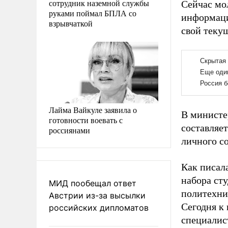
сотрудник наземной службы
Сейчас мо
руками поймал БПЛА со
информаци
взрывчаткой
свой текущ
Лайма Вайкуле заявила о
В министе
готовности воевать с
составляет
россиянами
личного с
Как писал
набора ст
МИД пообещал ответ
политехни
Австрии из-за высылки
Сегодня к
российских дипломатов
специалист