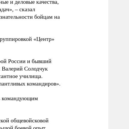
ные и деловые качества,
дач», – сказал
изнательности бойцам на
руппировкой «Центр»
ой России и бывший
 Валерий Солодчук
сантное училища.
алантливых командиров».
ть командующим
ской общевойсковой
льшой боевой опыт,