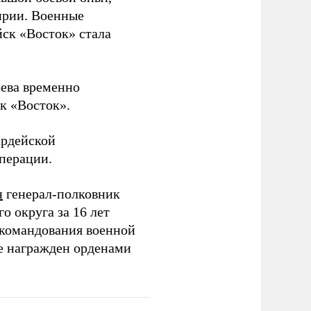
ирии. Военные
йск «Восток» стала
рева временно
к «Восток».
ардейской
операции.
н
генерал-полковник
 округа за 16 лет
 командования военной
е награжден орденами