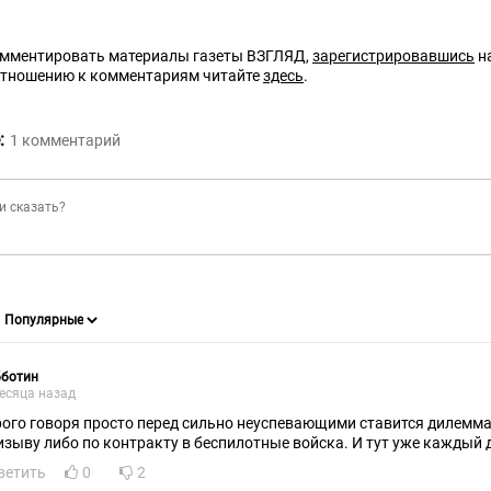
омментировать материалы газеты ВЗГЛЯД,
зарегистрировавшись
на
отношению к комментариям читайте
здесь
.
:
1
комментарий
бботин
есяца назад
рого говоря просто перед сильно неуспевающими ставится дилемма
изыву либо по контракту в беспилотные войска. И тут уже каждый 
ветить
0
2