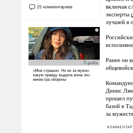
то это уже стараются не
включая с
25 комментариев
использовать – так же, как
эксперты
«бабка», «дед», – хотя бы в
лучшей в 
образованной среде, потому
что оно уже несет негативные
Российски
коннотации.
исполняющ
Ранее он 
общевойск
Командую
Денис Лям
прошел пу
базой в Т
за мужест
КОММЕНТАРИ