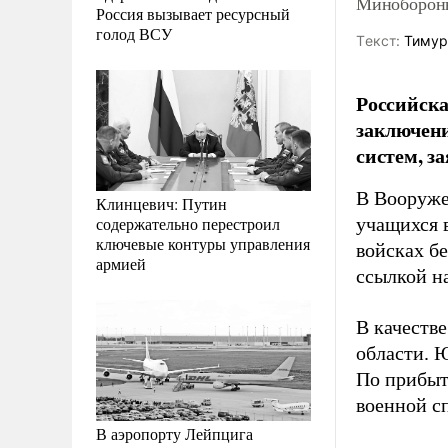
Минобороны
Россия вызывает ресурсный
голод ВСУ
Tекст:
Тимур
Российска
заключени
систем, з
В Вооруже
Клинцевич: Путин
содержательно перестроил
учащихся в
ключевые контуры управления
войсках б
армией
ссылкой н
В качеств
области. 
По прибыт
военной с
В аэропорту Лейпцига