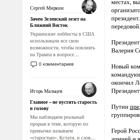
местах, вы
псевдонаучной фантастики,
Сергей Миркин
организато
стало всерьез обсуждаемой
президент
Зачем Зеленский лезет на
идеей.
Ближний Восток
передовой
Украинские лоббисты в США
использовали все свои
Президент
возможности, чтобы повлиять
Валерия С
на Трампа в вопросе
предоставления вооружений
0 комментариев
Новый ком
своим нанимателям. Вероятно,
командующ
кому-то из тех, кто
окончил Л
консультирует Киев, пришла в
голову мысль: хорошо бы
Президен
Игорь Мальцев
продемонстрировать, что
Главное – не пустить старость
Украина вступила в
Путин
пре
в голову
вооруженное противостояние
группиров
с Ираном.
Мы наблюдаем реальный
прорыв в теме, которую по
Герой Рос
привычке называем
«старостью». Кстати, и слово-
армией и 