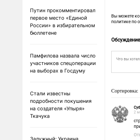
Путин прокомментировал
Вы можете к
первое место «Единой
политике по 
России» в избирательном
бюллетене
Обсуждение
Памфилова назвала число
участников спецоперации
на выборах в Госдуму
Сортировка:
Стали известны
подробности покушения
на создателя «Упыря»
Су
2 м
Ткачука
ст
пр
От
Залужный: Украина