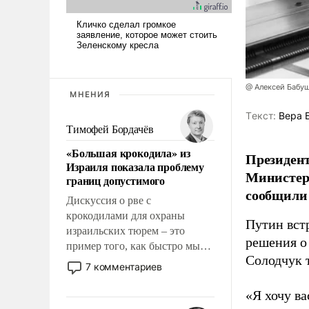
@ Алексей Бабу
МНЕНИЯ
Tекст:
Вера 
Тимофей Бордачёв
«Большая крокодила» из
Президент
Израиля показала проблему
Министер
границ допустимого
сообщили 
Дискуссия о рве с
крокодилами для охраны
Путин вст
израильских тюрем – это
решения о
пример того, как быстро мы
Солодчук 
двигаемся по пути
7 комментариев
революционных изменений.
То, что несколько лет назад
«Я хочу в
было образом для