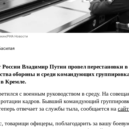
шкин/РИА Новости
Басилая
 России Владимир Путин провел перестановки в 
ства обороны и среди командующих группировка
в Кремле.
ретился с военным руководством в среду. На совещ
 ротации кадров. Бывший командующий группиров
теперь отвечает за службы тыла, сообщается на
сай
ас, товарищи офицеры, поблагодарить за вашу боеву