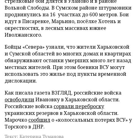
стрелковые бои длятся в Уланово и в районе
Вольной Слободы. В Сумском районе штурмовики
продвинулись на 16 участках до 600 метров. Бои
идут в Писаревке, Марьино, посёлке Хотень и
окрестностях, в лесных массивах южнее
Иволжанского.
Бойцы «Севера» узнали, что жители Харьковской
и Сумской областей во многих домах и квартирах
обнаруживают останки умерших много лет назад
местных жителей. При этом боевики ВСУ могут
использовать это жилье под пункты временной
дислокации.
Как писала газета ВЗГЛЯД, российские войска
освободили
Ивановку в Харьковской области.
Российские войска
сорвали переброску
украинских резервов в Харьковской области.
Марочко
сообщил
о «колоссальных потерях ВСУ» у
Торского в ДНР.
Текст: Катерина Туманова