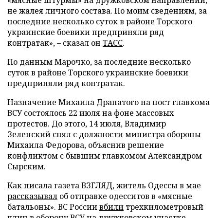
не жалея личного состава. По моим сведениям, за
последние несколько суток в районе Торского
украинские боевики предприняли ряд
контратак», – сказал он
ТАСС
.
По данным Марочко, за последние несколько
суток в районе Торского украинские боевики
предприняли ряд контратак.
Назначение Михаила Драпатого на пост главкома
ВСУ состоялось 22 июля на фоне массовых
протестов. До этого, 14 июля, Владимир
Зеленский снял с должности министра обороны
Михаила Федорова, объяснив решение
конфликтом с бывшим главкомом Александром
Сырским.
Как писала газета ВЗГЛЯД, житель Одессы в мае
рассказывал
об отправке одесситов в «мясные
батальоны». ВС России
вбили
трехкилометровый
клин в оборону ВСУ на дружковском участке.