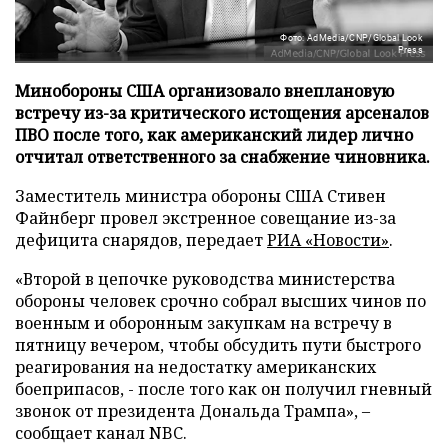
Фото: AdMedia/CNP/Global Look
Press
Минобороны США организовало внеплановую
встречу из-за критического истощения арсеналов
ПВО после того, как американский лидер лично
отчитал ответственного за снабжение чиновника.
Заместитель министра обороны США Стивен
Файнберг провел экстренное совещание из-за
дефицита снарядов, передает
РИА «Новости»
.
«Второй в цепочке руководства министерства
обороны человек срочно собрал высших чинов по
военным и оборонным закупкам на встречу в
пятницу вечером, чтобы обсудить пути быстрого
реагирования на недостатку американских
боеприпасов, - после того как он получил гневный
звонок от президента Дональда Трампа», –
сообщает канал NBC.