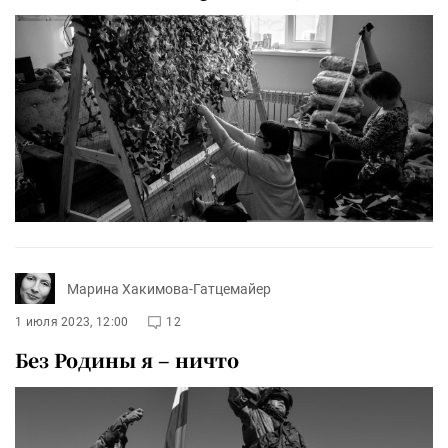
Марина Хакимова-Гатцемайер
1 июля 2023, 12:00
12
Без Родины я – ничто