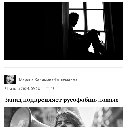
Марина Хакимова-Гатцемайер
21 марта 2024, 09:08
18
Запад подкрепляет русофобию ложью