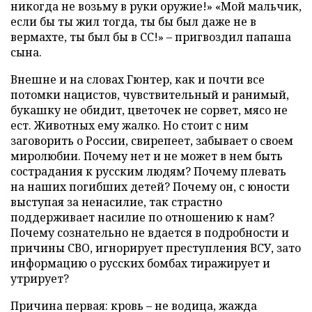
никогда не возьму в руки оружие!» «Мой мальчик,
если бы ты жил тогда, ты бы был даже не в
вермахте, ты был бы в СС!» – пригвоздил папаша
сына.
Внешне и на словах Гюнтер, как и почти все
потомки нацистов, чувствительный и ранимый,
букашку не обидит, цветочек не сорвет, мясо не
ест. Животных ему жалко. Но стоит с ним
заговорить о России, свирепеет, забывает о своем
миролюбии. Почему нет и не может в нем быть
сострадания к русским людям? Почему плевать
на наших погибших детей? Почему он, с юности
выступая за ненасилие, так страстно
поддерживает насилие по отношению к нам?
Почему сознательно не вдается в подробности и
причины СВО, игнорирует преступления ВСУ, зато
информацию о русских бомбах тиражирует и
утрирует?
Причина первая: кровь – не водица, жажда