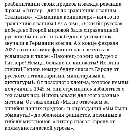
реабилитации своих предков и жажда реванша.
Фразы: «Гитлер – дитя по сравнению с вашим
Сталиным», «Немецкие концлагеря – ничто по
сравнению с вашим ГУЛАГом», «Если бы русская
победа во Второй мировой была справедливой,
русские бы не жили так бедно и униженно»
звучали в Германии всегда. А в конце февраля
2022-го от потомка фашистского летчика я
услышала и такое: «Наконец-то мир забудет о
Гитлере! Немцы больше не виноваты! Их вина
стерта! Теперь немцы будут спасать Европу от
русского тоталитаризма, милитаризма и
диктатуры!» От позорного клейма, которое немцы
получили в 1945-м, они стремились избавиться с
тех самых пор. Использовали для этого разные
методы. От заявлений «Мы не отвечаем за
ошибки наших предков» и оправданий «Мы были
обмануты!» до обеления фашистов, повинных в
гибели миллионов: «Гитлер спасал Европу от
коммунистической угрозы».