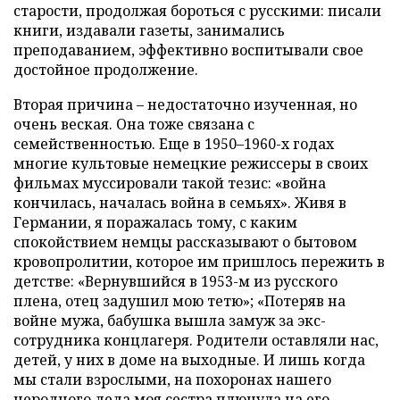
старости, продолжая бороться с русскими: писали
книги, издавали газеты, занимались
преподаванием, эффективно воспитывали свое
достойное продолжение.
Вторая причина – недостаточно изученная, но
очень веская. Она тоже связана с
семейственностью. Еще в 1950–1960-х годах
многие культовые немецкие режиссеры в своих
фильмах муссировали такой тезис: «война
кончилась, началась война в семьях». Живя в
Германии, я поражалась тому, с каким
спокойствием немцы рассказывают о бытовом
кровопролитии, которое им пришлось пережить в
детстве: «Вернувшийся в 1953-м из русского
плена, отец задушил мою тетю»; «Потеряв на
войне мужа, бабушка вышла замуж за экс-
сотрудника концлагеря. Родители оставляли нас,
детей, у них в доме на выходные. И лишь когда
мы стали взрослыми, на похоронах нашего
неродного деда моя сестра плюнула на его