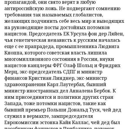
пропагандой, они свято верят в любую
антироссийскую ложь. Не подвергают сомнению
требования так называемых глобалистов,
желающих подчинить себе весь мир и выводящих
на руководящие посты достойных потомков
нацистов. Председатель ЕК Урсула фон дер Ляйен,
чья генетическая ненависть к русским началась
еще с ее прапрадеда, промышленника Людвига
Кноппа, которого советская власть лишила
многомиллионного состояния в России, внуки
нацистов канцлеры ФРГ Олаф Шольц и Фридрих
Мерц, экс-председатель СДПГ и министр
финансов Кристиан Линднер, экс-министр
здравоохранения Карл Лаутербах, бывший
министр иностранных дел Анналена Бербок. К
ним присоединятся и политики других стран
Запада, тоже потомки нацистов, такие как
бывший премьер Польши Дональд Туск, чей дед
служил в вермахте, зампредседателя
Еврокомиссии эстонка Кайя Каллас, чей дед был
пособником фашистов в Прибалтике, потомок