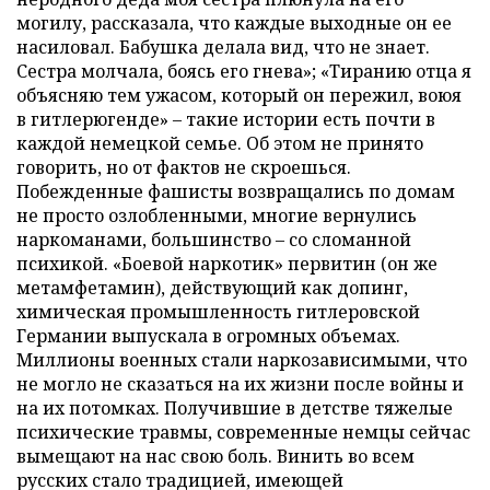
могилу, рассказала, что каждые выходные он ее
насиловал. Бабушка делала вид, что не знает.
Сестра молчала, боясь его гнева»; «Тиранию отца я
объясняю тем ужасом, который он пережил, воюя
в гитлерюгенде» – такие истории есть почти в
каждой немецкой семье. Об этом не принято
говорить, но от фактов не скроешься.
Побежденные фашисты возвращались по домам
не просто озлобленными, многие вернулись
наркоманами, большинство – со сломанной
психикой. «Боевой наркотик» первитин (он же
метамфетамин), действующий как допинг,
химическая промышленность гитлеровской
Германии выпускала в огромных объемах.
Миллионы военных стали наркозависимыми, что
не могло не сказаться на их жизни после войны и
на их потомках. Получившие в детстве тяжелые
психические травмы, современные немцы сейчас
вымещают на нас свою боль. Винить во всем
русских стало традицией, имеющей