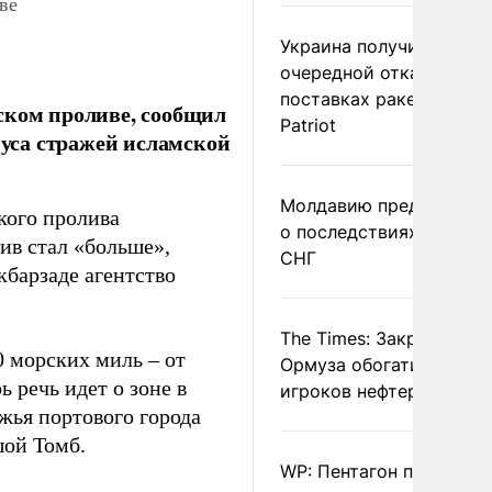
ве
Украина получила
очередной отказ в
поставках ракет для
ском проливе, сообщил
Patriot
уса стражей исламской
Молдавию предупреди
кого пролива
о последствиях выхода
ив стал «больше»,
СНГ
барзаде агентство
The Times: Закрытие
0 морских миль – от
Ормуза обогатило новы
 речь идет о зоне в
игроков нефтерынка
жья портового города
шой Томб.
WP: Пентагон потребов