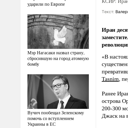
КСИР: Иран
ударили по Европе
Tекст:
Валер
Иран деся
заместит
революци
Мэр Нагасаки назвал страну,
«В настоя
сбросившую на город атомную
бомбу
существен
превратив
Tasnim
, п
Ранее Ира
острова Ор
200-300 м
Вучич пообещал Зеленскому
Джаск на 
помочь со вступлением
Украины в ЕС