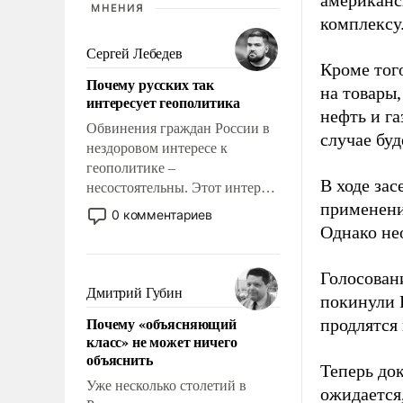
американс
МНЕНИЯ
комплексу
Сергей Лебедев
Кроме тог
Почему русских так
на товары
интересует геополитика
нефть и г
Обвинения граждан России в
случае бу
нездоровом интересе к
геополитике –
В ходе зас
несостоятельны. Этот интерес
применени
рационален и прагматичен. Он
0 комментариев
обусловлен тысячелетним
Однако не
опытом выживания в крайне
непростых условиях и
Голосован
фундаментальным знанием,
Дмитрий Губин
покинули 
что мировая политика имеет
Почему «объясняющий
продлятся 
свойство заявляться на порог
класс» не может ничего
нашего дома.
объяснить
Теперь до
Уже несколько столетий в
ожидается