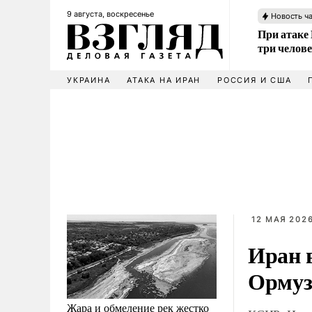
9 августа, воскресенье
Новость ч
При атаке
три челов
УКРАИНА
АТАКА НА ИРАН
РОССИЯ И США
12 МАЯ 2026
Иран в
Ормуз
Жара и обмеление рек жестко