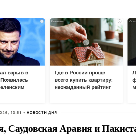
i
i
зал взрыв в
Где в России проще
Л
 Появилась
всего купить квартиру:
ф
Зеленским
неожиданный рейтинг
м
М
026, 13:51 •
НОВОСТИ ДНЯ
я, Саудовская Аравия и Пакист