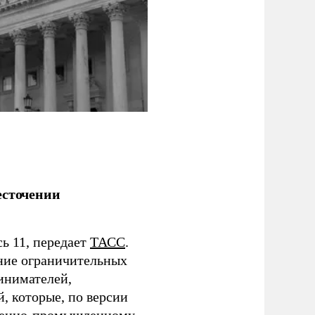
есточении
ь 11, передает
ТАСС
.
ние ограничительных
инимателей,
, которые, по версии