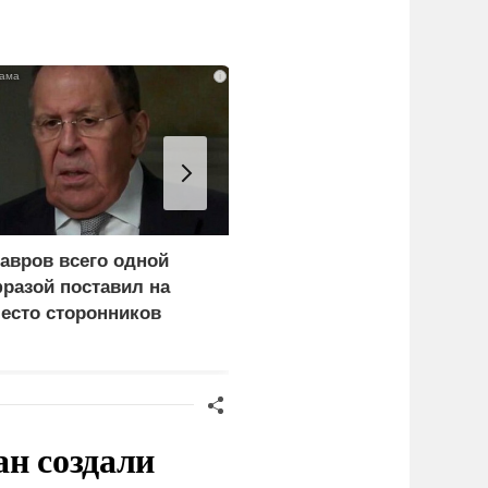
i
авров всего одной
Рубио оправдался за
разой поставил на
переговоры с Россией
есто сторонников
перед Западом
ерца
ан создали