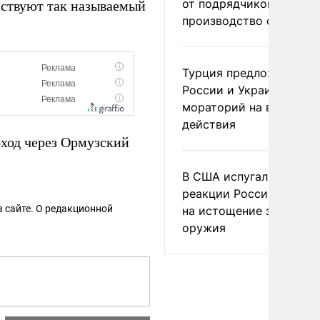
от подрядчиков ускори
ействуют так называемый
производство оружия
Турция предложила
России и Украине
мораторий на военные
действия
ход через Ормузский
В США испугались
реакции России и Кита
 сайте. О редакционной
на истощение запасов
оружия