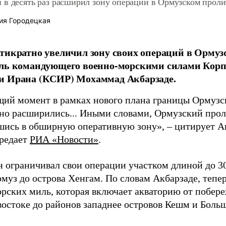
 в десять раз расширил зону операций в Ормузском проли
ия Городецкая
тикратно увеличил зону своих операций в Ормуз
ель командующего военно-морскими силами Корп
и Ирана (КСИР) Мохаммад Акбарзаде.
щий момент в рамках нового плана границы Ормузс
но расширились... Иными словами, Ормузский прол
шись в обширную оперативную зону», – цитирует Ак
ередает
РИА «Новости»
.
н ограничивал свои операции участком длиной до 3
муз до острова Хенгам. По словам Акбарзаде, теперь
орских миль, которая включает акваторию от побере
востоке до районов западнее островов Кешм и Боль