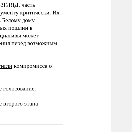
ВЗГЛЯД, часть
окументу критически. Их
ь Белому дому
вых пошлин в
ициативы может
нения перед возможным
тигли
компромисса о
 голосование.
е второго этапа