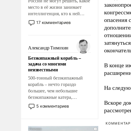
России не могут решить, какое
законопро
место в её жизни занимает
конгрессме
интеллигенция, кто к ней
опасения 
принадлежит, а кого из неё
17 комментариев
исключили с правом
дополните
восстановления и без оного. И
отношении
чем она отличается от просто
затянутьс
образованных людей. Иногда
Александр Тимохин
окончател
казалось, что эти вопросы
Безэкипажный корабль –
решены раз и навсегда, но –
задача со многими
В конце и
нет, не решены.
неизвестными
расширени
500-тонный безэкипажный
корабль – нечто гораздо
На следую
большее, чем небольшие
безэкипажные катера,
Вскоре до
применение которых уже
5 комментариев
рассмотре
стало обыденностью. Задача по
созданию такого корабля очень
сложна и амбициозна. Однако
КОММЕНТАРИ
и ее реализация радикально