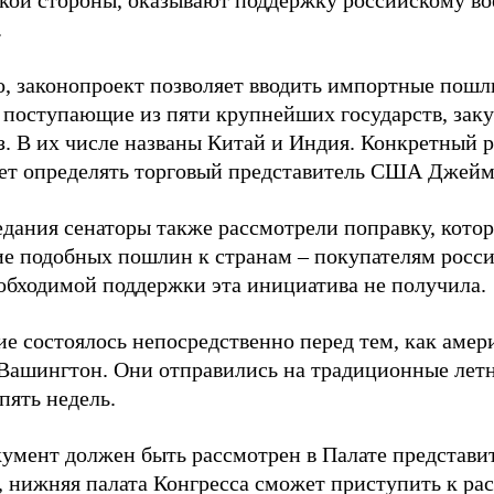
кой стороны, оказывают поддержку российскому 
.
о, законопроект позволяет вводить импортные пошл
, поступающие из пяти крупнейших государств, за
аз. В их числе названы Китай и Индия. Конкретный 
дет определять торговый представитель США Джейм
едания сенаторы также рассмотрели поправку, котор
е подобных пошлин к странам – покупателям росси
обходимой поддержки эта инициатива не получила.
ие состоялось непосредственно перед тем, как амер
Вашингтон. Они отправились на традиционные летн
пять недель.
кумент должен быть рассмотрен в Палате представи
, нижняя палата Конгресса сможет приступить к р