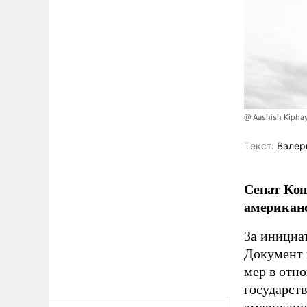
@ Aashish Kiphay
Tекст:
Валер
Сенат Кон
американс
За инициат
Документ 
мер в отн
государст