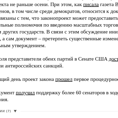
екта не раньше осени. При этом, как
писала
газета 
нов, в том числе среди демократов, относится к д
связаны с тем, что законопроект может предоставит
льные полномочия по введению масштабных торго
 других государств. В связи с этим обсуждение ин
я, а сам документ – претерпеть существенные изме
ьным утверждением.
юля представители обеих партий в Сенате США
дос
и антироссийских санкций.
щий день проект закона
прошел
первое процедурное
кумент
получил
поддержку более 60 сенаторов в ход
ния.
И (7)
▼