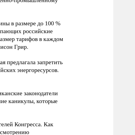
военно-промышленному
ины в размере до 100 %
купающих российские
размер тарифов в каждом
исон Грир.
ая предлагала запретить
йских энергоресурсов.
иканские законодатели
ие каникулы, которые
телей Конгресса. Как
ассмотрению