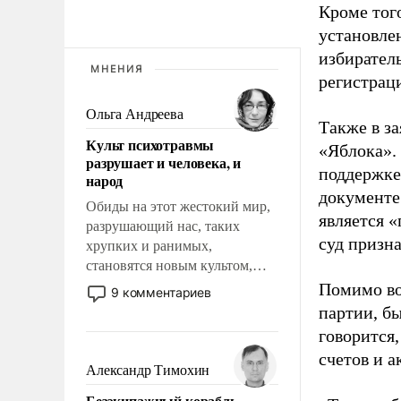
Кроме тог
установле
избиратель
МНЕНИЯ
регистрац
Ольга Андреева
Также в з
Культ психотравмы
«Яблока».
разрушает и человека, и
поддержке
народ
документе
Обиды на этот жестокий мир,
является 
разрушающий нас, таких
суд призн
хрупких и ранимых,
становятся новым культом,
постепенно вытесняя и
Помимо во
9 комментариев
отменяя традиционное
партии, б
требование к человеку – быть
говорится,
мужественным и твердым под
счетов и 
ударами судьбы, брать на себя
Александр Тимохин
ответственность, помогать
Безэкипажный корабль –