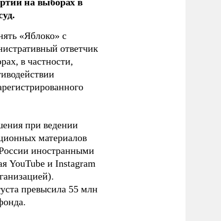
ртии на выборах в
уд.
нять «Яблоко» с
инистративный ответчик
ах, в частности,
тиводействии
зарегистрированного
шения при ведении
ационных материалов
в России иностранными
я YouTube и Instagram
ганизацией).
густа превысила 55 млн
фонда.