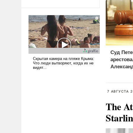
Ираном опустошила
американские арсеналы.
Сложившаяся ситуация
означает многолетний период
уязвимости США, например,
перед Китаем.
Суд Пете
арестова
Алексан
7 АВГУСТА 2
The At
Starli