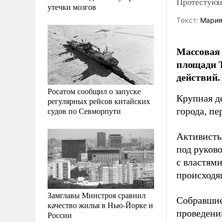
Протестующ
утечки мозгов
Tекст:
Мария
Массовая 
площади 
действий.
Росатом сообщил о запуске
Крупная д
регулярных рейсов китайских
судов по Севморпути
города, пе
Активисты
под руков
с властям
происходя
Замглавы Минстроя сравнил
Собравшие
качество жилья в Нью-Йорке и
проведени
России