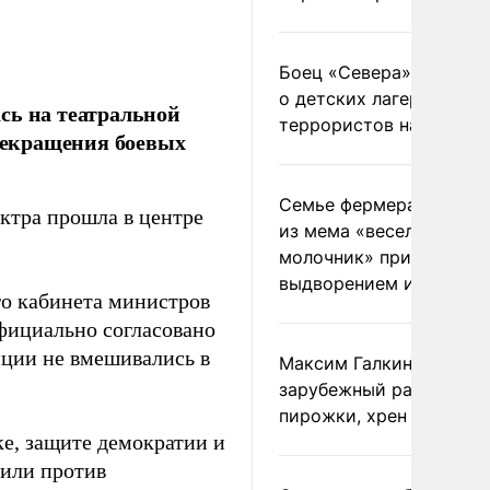
Боец «Севера» рассказ
о детских лагерях
сь на театральной
террористов на Украин
рекращения боевых
Семье фермера Уолкер
ктра прошла в центре
из мема «веселый
молочник» пригрозили
выдворением из Росси
го кабинета министров
фициально согласовано
иции не вмешивались в
Максим Галкин добавил
зарубежный райдер
пирожки, хрен и морс
е, защите демократии и
или против