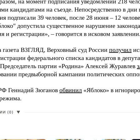
разом, на момент подписания уведомлений 218 чело
ми кандидатами на съезде. Непосредственно в дни 
я подписали 39 человек, после 28 июня – 12 челов
блоко" допустила существенное нарушение законода
 и регистрации», – говорится в исковом заявлении
а газета ВЗГЛЯД, Верховный суд России
получил
ис
гистрации федерального списка кандидатов в депут
 Председатель партии «Родина» Алексей Журавлев
з
вании предвыборной кампании политических оппо
РФ Геннадий Зюганов
обвинил
«Яблоко» в игнорир
 режима.
И (0)
▼