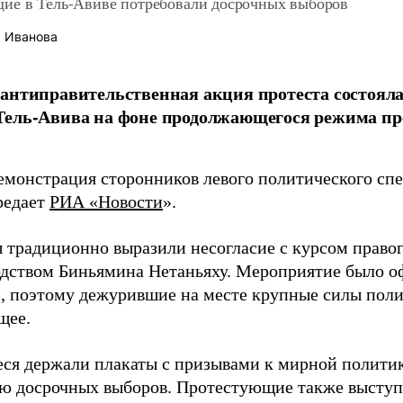
ие в Тель-Авиве потребовали досрочных выборов
 Иванова
антиправительственная акция протеста состояла
Тель-Авива на фоне продолжающегося режима п
емонстрация сторонников левого политического спе
редает
РИА «Новости
».
 традиционно выразили несогласие с курсом право
одством Биньямина Нетаньяху. Мероприятие было о
и, поэтому дежурившие на месте крупные силы пол
щее.
ся держали плакаты с призывами к мирной политик
ю досрочных выборов. Протестующие также выступ