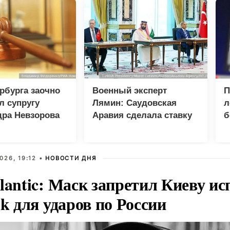
рбурга заочно
Военный эксперт
П
л супругу
Лямин: Саудовская
л
дра Невзорова
Аравия сделала ставку
б
на Турцию и Пакистан
вместо США
026, 19:12 •
НОВОСТИ ДНЯ
lantic: Маск запретил Киеву ис
nk для ударов по России