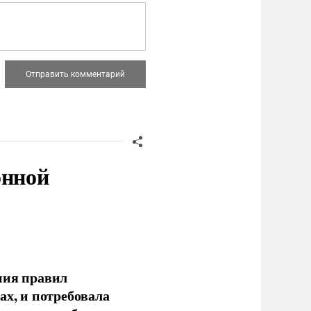
онной
ния правил
ах, и потребовала