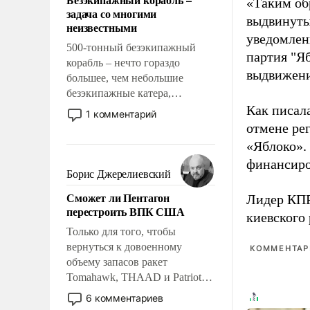
«Таким об
слабым, идти вперед и
задача со многими
адаптироваться.
выдвинуты
неизвестными
уведомлени
500-тонный безэкипажный
партия "Я
корабль – нечто гораздо
выдвижения
большее, чем небольшие
безэкипажные катера,
применение которых уже
Как писал
1 комментарий
стало обыденностью. Задача по
отмене ре
созданию такого корабля очень
«Яблоко».
сложна и амбициозна. Однако
финансиро
и ее реализация радикально
Борис Джерелиевский
поднимет наши боевые
Сможет ли Пентагон
Лидер КП
возможности.
перестроить ВПК США
киевского
Только для того, чтобы
вернуться к довоенному
КОММЕНТАРИ
объему запасов ракет
Tomahawk, THAAD и Patriot
США потребуется более трех
6 комментариев
лет. Даже небольшая война с