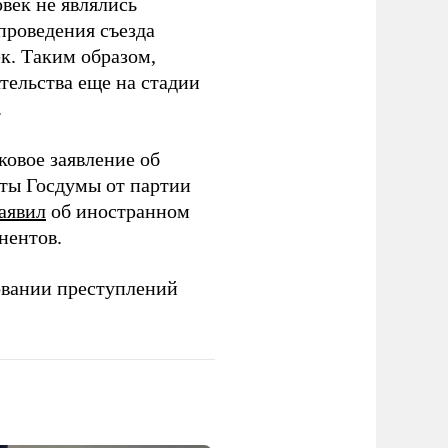
век не являлись
проведения съезда
ек. Таким образом,
тельства еще на стадии
.
ковое заявление об
аты Госдумы от партии
аявил
об иностранном
нентов.
овании преступлений