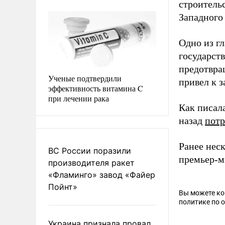
строитель
Западного
Одно из г
государст
предотвра
Ученые подтвердили
привел к 
эффективность витамина C
при лечении рака
Как писал
назад
потр
Ранее нес
ВС России поразили
премьер-м
производителя ракет
«Фламинго» завод «Файер
Пойнт»
Вы можете к
политике по 
Украина признала провал