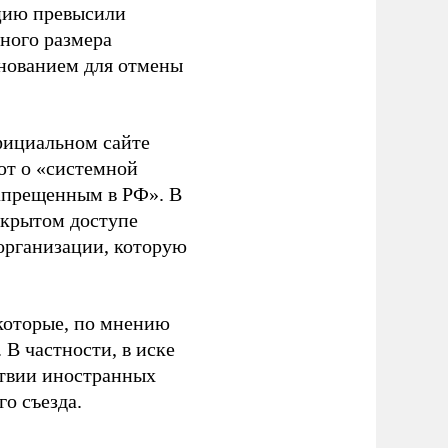
ацию превысили
ного размера
основанием для отмены
фициальном сайте
ют о «системной
апрещенным в РФ». В
ткрытом доступе
организации, которую
которые, по мнению
В частности, в иске
тствии иностранных
о съезда.