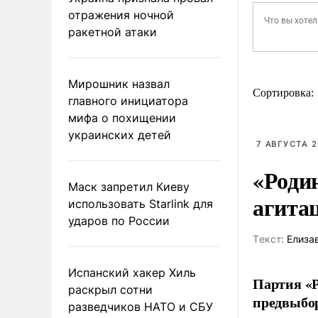
отражения ночной
ракетной атаки
Мирошник назвал
Сортировка:
главного инициатора
мифа о похищении
украинских детей
7 АВГУСТА 2
«Роди
Маск запретил Киеву
агита
использовать Starlink для
ударов по России
Tекст:
Елиза
Испанский хакер Хиль
Партия «Р
раскрыл сотни
предвыбор
разведчиков НАТО и СБУ