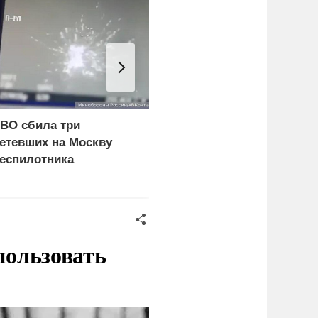
ВО сбила три
Врачи объяснили, как
етевших на Москву
есть мороженое в жару
еспилотника
без вреда для здоровья
пользовать