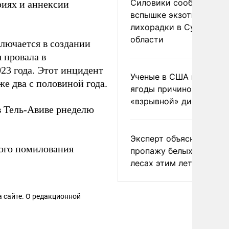
Силовики сообщили о
риях и аннексии
вспышке экзотической
лихорадки в Сумской
области
лючается в создании
 провала в
3 года. Этот инцидент
Ученые в США назвали 
 два с половиной года.
ягоды причиной
«взрывной» диареи
в Тель-Авиве рнеделю
Эксперт объяснил
ого помилования
пропажу белых грибов 
лесах этим летом
 сайте. О редакционной