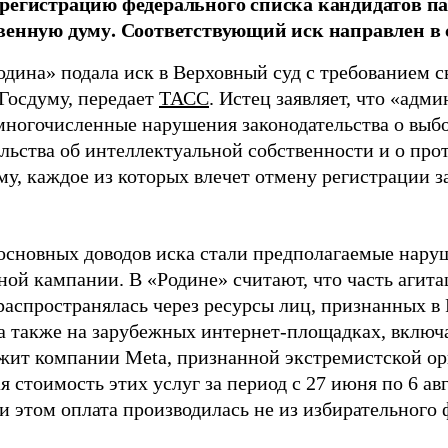
регистрацию федерального списка кандидатов па
венную думу. Соответствующий иск направлен в с
одина» подала иск в Верховный суд с требованием с
 Госдуму, передает
ТАСС
. Истец заявляет, что «адм
многочисленные нарушения законодательства о выбор
ельства об интеллектуальной собственности и о про
му, каждое из которых влечет отмену регистрации 
основных доводов иска стали предполагаемые нару
ной кампании. В «Родине» считают, что часть агит
распространялась через ресурсы лиц, признанных 
 а также на зарубежных интернет-площадках, включа
жит компании Meta, признанной экстремистской ор
 стоимость этих услуг за период с 27 июня по 6 ав
и этом оплата производилась не из избирательного 