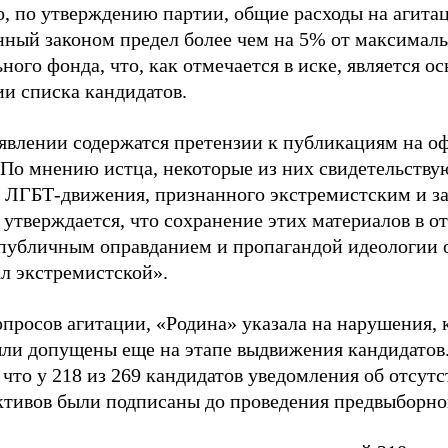
о, по утверждению партии, общие расходы на агит
нный законом предел более чем на 5% от максималь
ного фонда, что, как отмечается в иске, является 
ии списка кандидатов.
аявлении содержатся претензии к публикациям на о
 По мнению истца, некоторые из них свидетельству
 ЛГБТ-движения, признанного экстремистским и з
 утверждается, что сохранение этих материалов в о
«публичным оправданием и пропагандой идеологии 
ал экстремистской».
просов агитации, «Родина» указала на нарушения, 
ыли допущены еще на этапе выдвижения кандидатов. 
 что у 218 из 269 кандидатов уведомления об отсу
активов были подписаны до проведения предвыборног