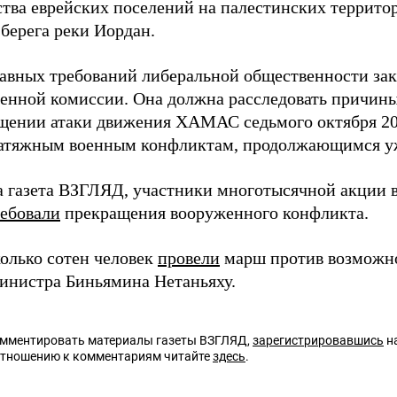
ства еврейских поселений на палестинских террито
 берега реки Иордан.
лавных требований либеральной общественности зак
венной комиссии. Она должна расследовать причины
щении атаки движения ХАМАС седьмого октября 202
затяжным военным конфликтам, продолжающимся уже
а газета ВЗГЛЯД, участники многотысячной акции 
ебовали
прекращения вооруженного конфликта.
колько сотен человек
провели
марш против возможн
инистра Биньямина Нетаньяху.
омментировать материалы газеты ВЗГЛЯД,
зарегистрировавшись
на
отношению к комментариям читайте
здесь
.