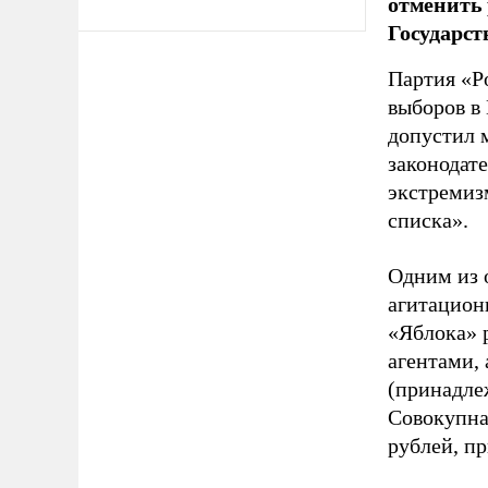
отменить 
Государст
Партия «Р
выборов в
допустил 
законодат
экстремиз
списка».
Одним из 
агитацион
«Яблока» 
агентами,
(принадле
Совокупная
рублей, пр