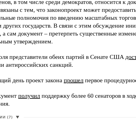
нов, в том числе среди демократов, относится к д
связаны с тем, что законопроект может предоставит
льные полномочия по введению масштабных торго
 других государств. В связи с этим обсуждение ин
я, а сам документ – претерпеть существенные изме
ьным утверждением.
юля представители обеих партий в Сенате США
дос
и антироссийских санкций.
щий день проект закона
прошел
первое процедурное
кумент
получил
поддержку более 60 сенаторов в ход
ния.
И (7)
▼