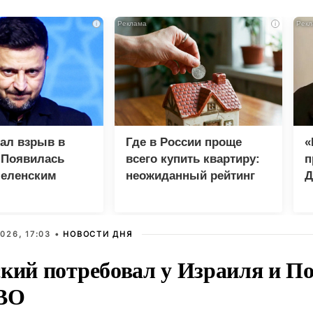
i
i
зал взрыв в
Где в России проще
«
 Появилась
всего купить квартиру:
п
Зеленским
неожиданный рейтинг
Д
026, 17:03 •
НОВОСТИ ДНЯ
ский потребовал у Израиля и 
ВО