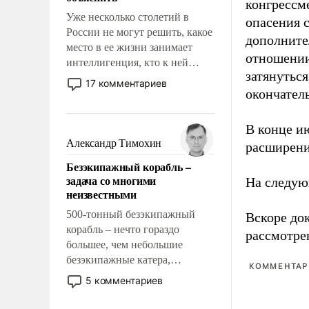
конгрессме
Уже несколько столетий в
опасения 
России не могут решить, какое
дополните
место в ее жизни занимает
отношении
интеллигенция, кто к ней
затянутьс
принадлежит, а кого из нее
17 комментариев
окончател
исключили с правом
восстановления и без оного. И
чем она отличается от просто
В конце и
образованных людей. Иногда
Александр Тимохин
расширени
казалось, что эти вопросы
Безэкипажный корабль –
решены раз и навсегда, но –
задача со многими
На следую
нет, не решены.
неизвестными
500-тонный безэкипажный
Вскоре до
корабль – нечто гораздо
рассмотре
большее, чем небольшие
безэкипажные катера,
КОММЕНТАРИ
применение которых уже
5 комментариев
стало обыденностью. Задача по
созданию такого корабля очень