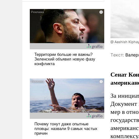
@ Aashish Kiphay
Tекст:
Валер
Сенат Кон
американс
За инициат
Документ 
мер в отн
государст
американс
комплексу