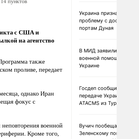
 14 пунктов
Украина признала
проблему с доступом к
портам Дуная
ликта с США и
сылкой на агентство
В МИД заявили о прямо
военной помощи Румы
 Программа также
Украине
ском проливе, передает
Госдеп сообщил о
месяца, однако Иран
передаче Украине раке
мещая фокус с
ATACMS из Турции
и неповторения военной
Вучич пообещал
ериферии. Кроме того,
Зеленскому помочь со