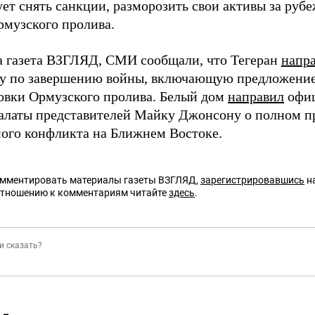
ет снять санкции, разморозить свои активы за руб
рмузского пролива.
а газета ВЗГЛЯД, СМИ сообщали, что Тегеран
напр
у по завершению войны, включающую предложение
овки Ормузского пролива. Белый дом
направил
офиц
алаты представителей Майку Джонсону о полном 
ого конфликта на Ближнем Востоке.
омментировать материалы газеты ВЗГЛЯД,
зарегистрировавшись
на
отношению к комментариям читайте
здесь
.