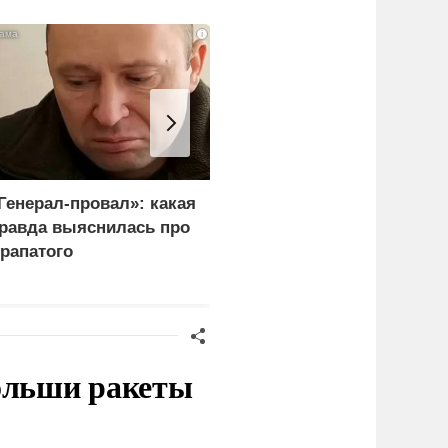
i
Генерал-провал»: какая
Рубио оправдался за
равда выяснилась про
переговоры с Россией
рапатого
перед Западом
Польши ракеты