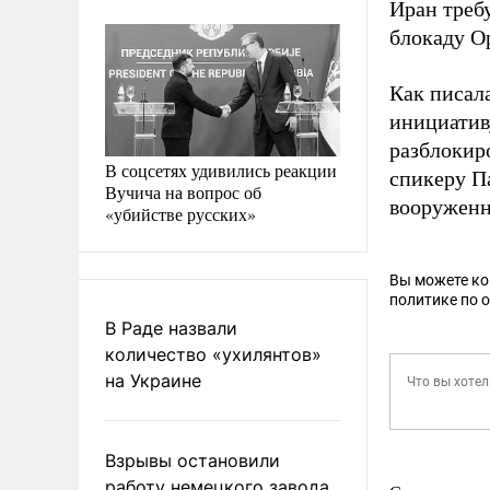
Иран требу
блокаду О
Как писал
инициатив
разблокир
В соцсетях удивились реакции
спикеру П
Вучича на вопрос об
вооруженн
«убийстве русских»
Вы можете к
политике по 
В Раде назвали
количество «ухилянтов»
на Украине
Взрывы остановили
работу немецкого завода