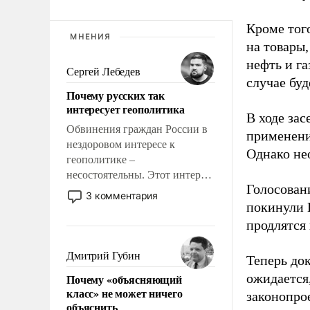
Кроме тог
МНЕНИЯ
на товары
нефть и г
Сергей Лебедев
случае бу
Почему русских так
интересует геополитика
В ходе зас
Обвинения граждан России в
применени
нездоровом интересе к
Однако не
геополитике –
несостоятельны. Этот интерес
Голосован
рационален и прагматичен. Он
3 комментария
обусловлен тысячелетним
покинули 
опытом выживания в крайне
продлятся 
непростых условиях и
фундаментальным знанием,
Дмитрий Губин
Теперь до
что мировая политика имеет
ожидается
Почему «объясняющий
свойство заявляться на порог
класс» не может ничего
законопро
нашего дома.
объяснить