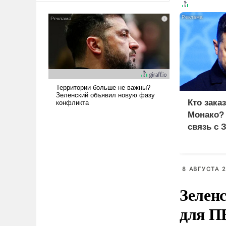
сложна и амбициозна. Однако
и ее реализация радикально
поднимет наши боевые
возможности.
Кто зака
Монако?
связь с 
8 АВГУСТА 2
Зелен
для П