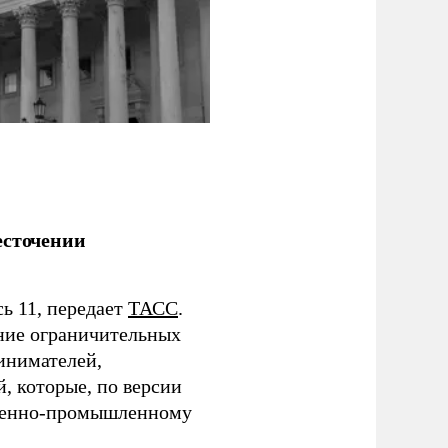
есточении
ь 11, передает
ТАСС
.
ние ограничительных
инимателей,
, которые, по версии
военно-промышленному