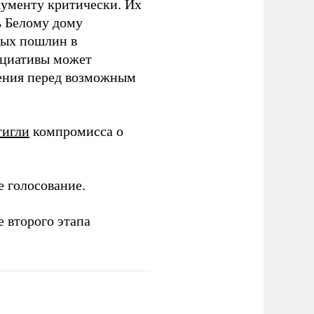
окументу критически. Их
ь Белому дому
вых пошлин в
ициативы может
нения перед возможным
тигли
компромисса о
 голосование.
е второго этапа