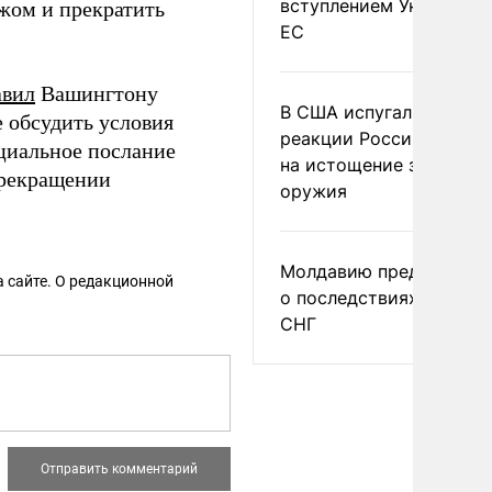
вступлением Украины в
ежом и прекратить
ЕС
авил
Вашингтону
В США испугались
 обсудить условия
реакции России и Кита
иальное послание
на истощение запасов
прекращении
оружия
Молдавию предупреди
 сайте. О редакционной
о последствиях выхода
СНГ