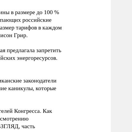
ины в размере до 100 %
купающих российские
размер тарифов в каждом
исон Грир.
ая предлагала запретить
йских энергоресурсов.
иканские законодатели
ие каникулы, которые
телей Конгресса. Как
ассмотрению
ВЗГЛЯД, часть