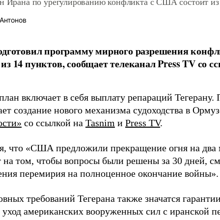
ан Ирана по урегулированию конфликта с США состоит из
Антонов
подготовил программу мирного разрешения конф
из 14 пунктов, сообщает телеканал Press TV со с
план включает в себя выплату репараций Тегерану.
ает создание нового механизма судоходства в Ормуз
ости»
со ссылкой на
Tasnim
и
Press TV
.
я, что «США предложили прекращение огня на два 
т на том, чтобы вопросы были решены за 30 дней, с
ения перемирия на полноценное окончание войны».
овных требований Тегерана также значатся гаранти
и уход американских вооруженных сил с иранской п