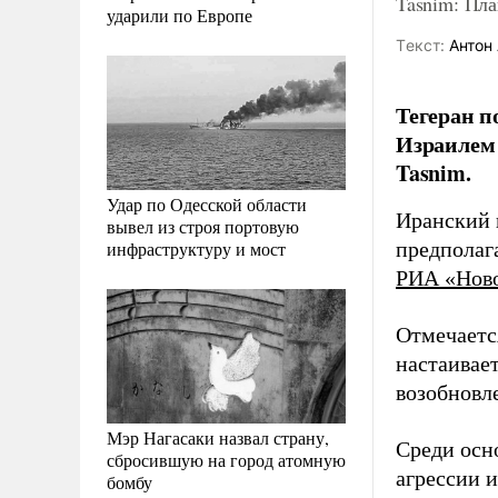
Tasnim: Пл
ударили по Европе
Tекст:
Антон 
Тегеран 
Израилем 
Tasnim.
Удар по Одесской области
Иранский 
вывел из строя портовую
инфраструктуру и мост
предполаг
РИА «Нов
Отмечаетс
настаивае
возобновл
Мэр Нагасаки назвал страну,
Среди осн
сбросившую на город атомную
агрессии 
бомбу