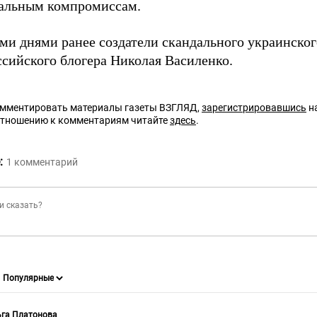
альным компромиссам.
ми днями ранее создатели скандального украинског
ссийского блогера Николая Василенко.
омментировать материалы газеты ВЗГЛЯД,
зарегистрировавшись
на
отношению к комментариям читайте
здесь
.
:
1
комментарий
ьга Платонова