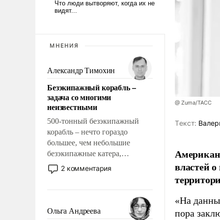
МНЕНИЯ
Александр Тимохин
Безэкипажный корабль –
задача со многими
@ Zuma/ТАСС
неизвестными
500-тонный безэкипажный
Tекст:
Валер
корабль – нечто гораздо
большее, чем небольшие
Американ
безэкипажные катера,
властей о
применение которых уже
2 комментария
стало обыденностью. Задача по
территори
созданию такого корабля очень
сложна и амбициозна. Однако
«На данны
и ее реализация радикально
Ольга Андреева
пора закл
поднимет наши боевые