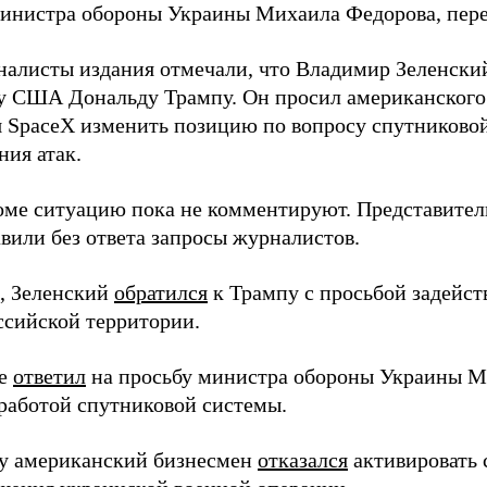
инистра обороны Украины Михаила Федорова, пер
налисты издания отмечали, что Владимир Зеленски
у США Дональду Трампу. Он просил американского
я SpaceX изменить позицию по вопросу спутниковой
ния атак.
оме ситуацию пока не комментируют. Представите
вили без ответа запросы журналистов.
, Зеленский
обратился
к Трампу с просьбой задейств
ссийской территории.
ее
ответил
на просьбу министра обороны Украины М
работой спутниковой системы.
ду американский бизнесмен
отказался
активировать 