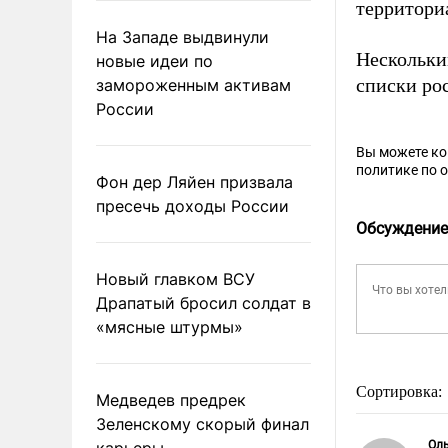
территори
На Западе выдвинули
Нескольки
новые идеи по
списки ро
замороженным активам
России
Вы можете к
политике по 
Фон дер Ляйен призвала
пресечь доходы России
Обсуждение
Новый главком ВСУ
Драпатый бросил солдат в
«мясные штурмы»
Сортировка:
Медведев предрек
Зеленскому скорый финал
карьеры
Ол