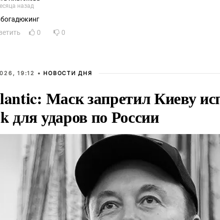
есяца назад
богадюкинг
ветить
0
0
026, 19:12 •
НОВОСТИ ДНЯ
lantic: Маск запретил Киеву ис
nk для ударов по России