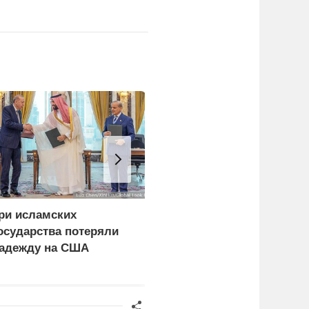
ри исламских
Военный эксперт
осударства потеряли
Лямин: Саудовская
адежду на США
Аравия сделала ставку
на Турцию и Пакистан
вместо США