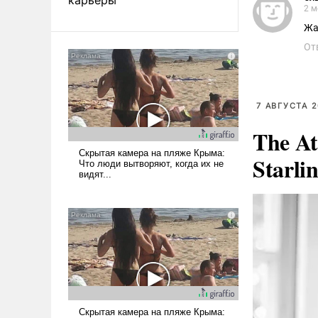
2 м
Жа
От
7 АВГУСТА 2
The At
Starli