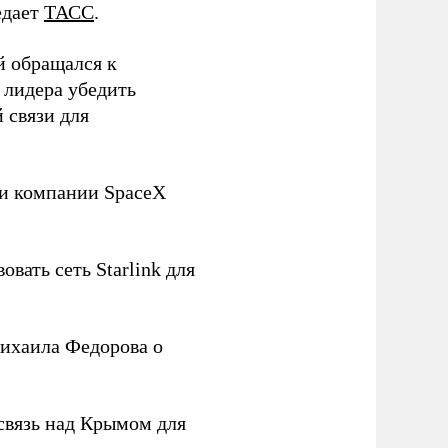
едает
ТАСС
.
й обращался к
 лидера убедить
 связи для
ли компании SpaceX
овать сеть Starlink для
ихаила Федорова о
связь над Крымом для