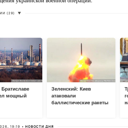
щения украинской военной операции.
И (29)
▼
 Братиславе
Зеленский: Киев
Т
ел мощный
атаковали
г
баллистические ракеты
н
и 115 беспилотников
026, 19:19 •
НОВОСТИ ДНЯ