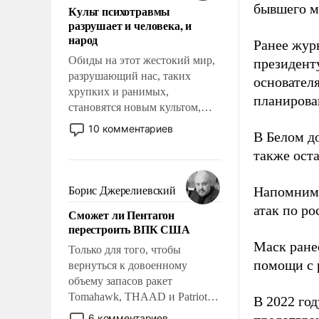
бывшего м
Культ психотравмы
возможности.
разрушает и человека, и
народ
Ранее жур
Обиды на этот жестокий мир,
президент
разрушающий нас, таких
основател
хрупких и ранимых,
планирова
становятся новым культом,
постепенно вытесняя и
10 комментариев
В Белом д
отменяя традиционное
также оста
требование к человеку – быть
мужественным и твердым под
ударами судьбы, брать на себя
Напомним
Борис Джерелиевский
ответственность, помогать
атак по ро
Сможет ли Пентагон
слабым, идти вперед и
перестроить ВПК США
адаптироваться.
Маск ран
Только для того, чтобы
помощи с 
вернуться к довоенному
объему запасов ракет
Tomahawk, THAAD и Patriot
В 2022 го
США потребуется более трех
6 комментариев