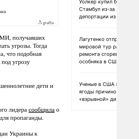
Уолкер купил билет в
Стамбул из-за угрозы
депортации из России
 СМИ, получавших
Лагутенко отправился в
ать угрозы. Тогда
мировой тур ради
, что подобная
ремонта сгоревшего
 под угрозу
особняка в США
Ученые в США назвали 
ршеннолетние дети и
ягоды причиной
«взрывной» диареи
ого лидера
сообщила
о
для пропаганды.
дан Украины к