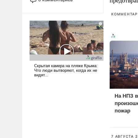
предотвра
лет. Даже небольшая война с
Ираном опустошила
КОММЕНТАРИ
американские арсеналы.
Сложившаяся ситуация
означает многолетний период
уязвимости США, например,
перед Китаем.
На НПЗ в
произош
пожар
7 АВГУСТА 2