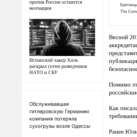
против России останется
молчащим
Весной 20
аккредитац
представи
Испанский хакер Хиль
публикаци
раскрыл сотни разведчиков
безопасно
НАТО и СБУ
Помимо эт
российски
Обслуживавшая
Как писал
гитлеровскую Германию
требовани
компания потеряла
сухогрузы возле Одессы
Ранее Юл