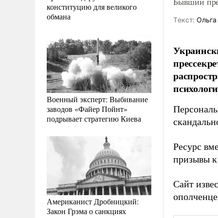
Бывший пре
конституцию для великого
обмана
Tекст:
Ольга
Украинск
прессекре
распростр
психологи
Военный эксперт: Выбивание
заводов «Файер Пойнт»
Персональ
подрывает стратегию Киева
скандальн
Ресурс вм
призывы к
Сайт изве
ополченце
Американист Дробницкий:
Закон Грэма о санкциях