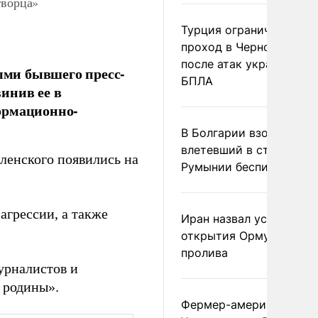
творца»
Турция ограничила
проход в Черное море
после атак украинских
ми бывшего пресс-
БПЛА
инив ее в
ормационно-
В Болгарии взорвался
влетевший в страну из
ленского появились на
Румынии беспилотник
агрессии, а также
Иран назвал условие
открытия Ормузского
пролива
урналистов и
 родины».
Фермер-американец