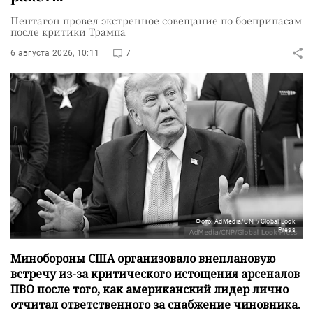
Пентагон провел экстренное совещание по боеприпасам
после критики Трампа
6 августа 2026, 10:11
7
Фото: AdMedia/CNP/Global Look
Press
Минобороны США организовало внеплановую
встречу из-за критического истощения арсеналов
ПВО после того, как американский лидер лично
отчитал ответственного за снабжение чиновника.