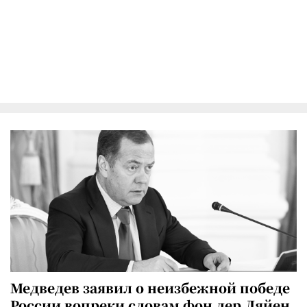
Медведев заявил о неизбежной победе
России вопреки словам фон дер Ляйен