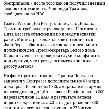
боеприпасов, - после того как он получил гневный
звонок от президента Дональда Трампа», –
сообщает канал NBC.
Газета Washington Post уточняет, что Дональд
Трамп потребовал от руководителя Пентагона
Пита Хегсета объяснений по поводу нехватки
ракет. Министр возложил ответственность на
Файнберга, обвинив его в сокрытии реального
положения дел. Пресс-секретарь Белого дома
Каролин Левитт опровергла слухи о конфликте,
подчеркнув, что президент высоко оценивает
работу Хегсета.
На фоне противостояния с Ираном Пентагон
запросил у Конгресса дополнительные 67 млрд
долларов. По оценкам CSIS, американская армия
израсходовала до 1,6 тыс. ракет Patriot и около 200
перехватчиков THAAD. В результате запасы
первых сократились с 2,3 тыс. до примерно 830
единиц, а арсенал вторых упал до 278 штук,