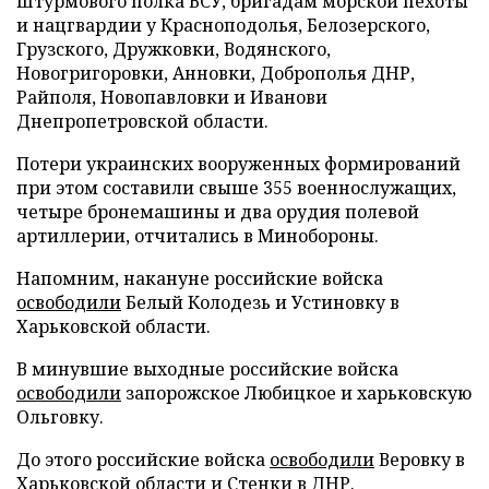
штурмового полка ВСУ, бригадам морской пехоты
и нацгвардии у Красноподолья, Белозерского,
Грузского, Дружковки, Водянского,
Новогригоровки, Анновки, Доброполья ДНР,
Райполя, Новопавловки и Иванови
Днепропетровской области.
Потери украинских вооруженных формирований
при этом составили свыше 355 военнослужащих,
четыре бронемашины и два орудия полевой
артиллерии, отчитались в Минобороны.
Напомним, накануне российские войска
освободили
Белый Колодезь и Устиновку в
Харьковской области.
В минувшие выходные российские войска
освободили
запорожское Любицкое и харьковскую
Ольговку.
До этого российские войска
освободили
Веровку в
Харьковской области и Стенки в ДНР.