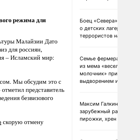
вого режима для
Боец «Севера» рассказ
о детских лагерях
террористов на Украин
льтуры Малайзии Дато
из для россиян,
ия – Исламский мир:
Семье фермера Уолкер
из мема «веселый
молочник» пригрозили
выдворением из Росси
сом. Мы обсудим это с
– отметил представитель
ведения безвизового
Максим Галкин добавил
зарубежный райдер
пирожки, хрен и морс
о
скорую отмену