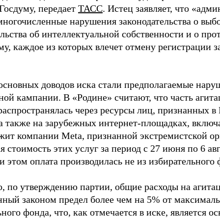
 Госдуму, передает
ТАСС
. Истец заявляет, что «адм
многочисленные нарушения законодательства о выбор
ельства об интеллектуальной собственности и о про
му, каждое из которых влечет отмену регистрации 
основных доводов иска стали предполагаемые нару
ной кампании. В «Родине» считают, что часть агит
распространялась через ресурсы лиц, признанных 
 а также на зарубежных интернет-площадках, включа
жит компании Meta, признанной экстремистской ор
 стоимость этих услуг за период с 27 июня по 6 ав
и этом оплата производилась не из избирательного 
о, по утверждению партии, общие расходы на агит
нный законом предел более чем на 5% от максималь
ного фонда, что, как отмечается в иске, является 