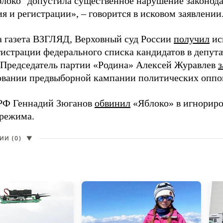
блоко" допустила существенное нарушение законода
 и регистрации», – говорится в исковом заявлении
а газета ВЗГЛЯД, Верховный суд России
получил
ис
гистрации федерального списка кандидатов в депут
 Председатель партии «Родина» Алексей Журавлев
з
вании предвыборной кампании политических оппо
РФ Геннадий Зюганов
обвинил
«Яблоко» в игнорир
 режима.
И (0)
▼