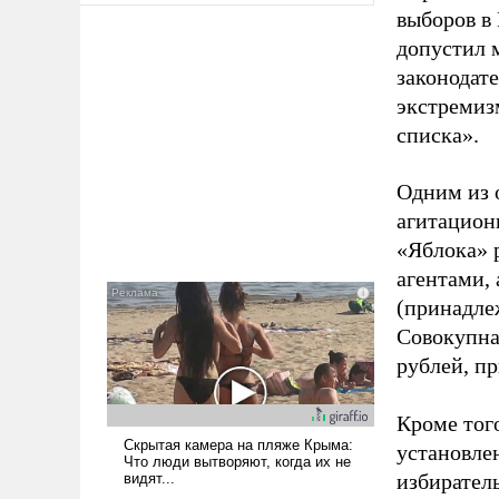
выборов в
допустил 
законодат
экстремиз
списка».
Одним из 
агитацион
«Яблока» 
агентами,
(принадле
Совокупная
рублей, пр
Кроме тог
установле
избиратель