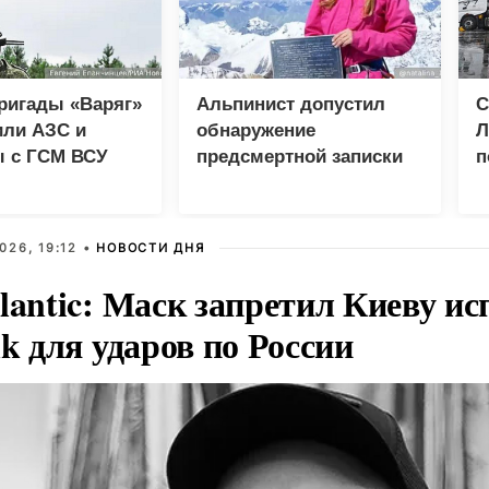
ригады «Варяг»
Альпинист допустил
С
или АЗС и
обнаружение
Л
ы с ГСМ ВСУ
предсмертной записки
п
Наговицыной на пике
б
Победы
026, 19:12 •
НОВОСТИ ДНЯ
lantic: Маск запретил Киеву ис
nk для ударов по России