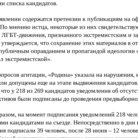
ии списка кандидатов.
аявлении содержатся претензии к публикациям на о
 По мнению истца, некоторые из них свидетельству
 ЛГБТ-движения, признанного экстремистским и з
 утверждается, что сохранение этих материалов в о
«публичным оправданием и пропагандой идеологии 
ал экстремистской».
просов агитации, «Родина» указала на нарушения, 
ыли допущены еще на этапе выдвижения кандидатов. 
 что у 218 из 269 кандидатов уведомления об отсу
активов были подписаны до проведения предвыборног
разом, на момент подписания уведомлений 218 чело
ми кандидатами на съезде. Непосредственно в дни 
я подписали 39 человек, после 28 июня – 12 челов