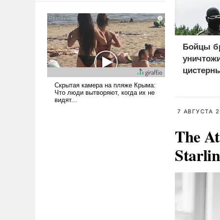
американские арсеналы.
Сложившаяся ситуация
означает многолетний период
уязвимости США, например,
Бойцы б
перед Китаем.
уничтож
цистерн
7 АВГУСТА 2
The At
Starli