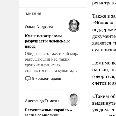
регистрац
МНЕНИЯ
Также в з
«Яблока».
Ольга Андреева
поддержке
Культ психотравмы
документе
разрушает и человека, и
является 
народ
суд призн
Обиды на этот жестокий мир,
разрушающий нас, таких
Помимо во
хрупких и ранимых,
партии, б
становятся новым культом,
говорится,
постепенно вытесняя и
9 комментариев
отменяя традиционное
счетов и 
требование к человеку – быть
мужественным и твердым под
«Таким об
ударами судьбы, брать на себя
Александр Тимохин
выдвинуты
ответственность, помогать
Безэкипажный корабль –
уведомлени
слабым, идти вперед и
задача со многими