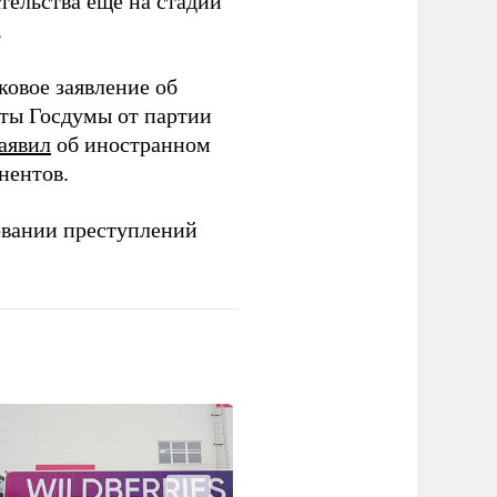
тельства еще на стадии
.
ковое заявление об
аты Госдумы от партии
аявил
об иностранном
нентов.
овании преступлений