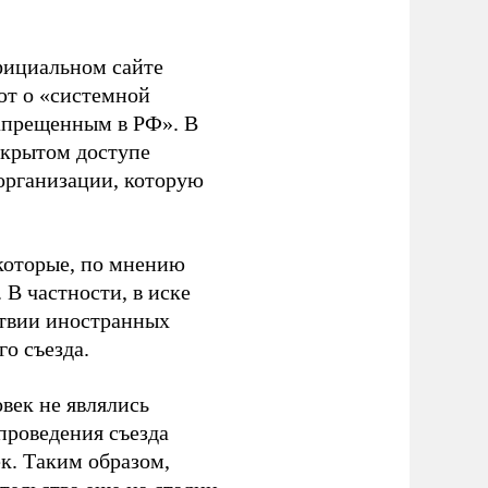
фициальном сайте
ют о «системной
апрещенным в РФ». В
ткрытом доступе
организации, которую
которые, по мнению
В частности, в иске
тствии иностранных
о съезда.
век не являлись
проведения съезда
ек. Таким образом,