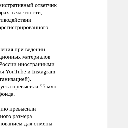
инистративный ответчик
ах, в частности,
тиводействии
зарегистрированного
шения при ведении
ационных материалов
в России иностранными
я YouTube и Instagram
ганизацией).
густа превысила 55 млн
фонда.
ацию превысили
ного размера
основанием для отмены