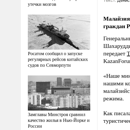
Tекст:
Денис
утечки мозгов
Малайзия 
граждан Р
Генеральн
Шахарудди
Росатом сообщил о запуске
передает
регулярных рейсов китайских
KazanForu
судов по Севморпути
«Наше мин
нашими ко
малайзийск
режима.
Как писал
Замглавы Минстроя сравнил
качество жилья в Нью-Йорке и
туристиче
России