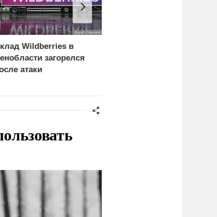
клад Wildberries в
При атаке беспилотника
енобласти загорелся
под Нижним
осле атаки
Новгородом пострадал
еспилотника
четыре человека
пользовать