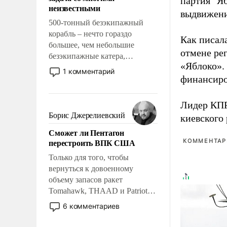
партия "Я
адаптироваться.
неизвестными
выдвижения
500-тонный безэкипажный
корабль – нечто гораздо
Как писал
большее, чем небольшие
отмене ре
безэкипажные катера,
«Яблоко».
применение которых уже
1 комментарий
финансиро
стало обыденностью. Задача по
созданию такого корабля очень
сложна и амбициозна. Однако
Лидер КП
и ее реализация радикально
Борис Джерелиевский
киевского
поднимет наши боевые
Сможет ли Пентагон
возможности.
перестроить ВПК США
КОММЕНТАРИ
Только для того, чтобы
вернуться к довоенному
объему запасов ракет
Tomahawk, THAAD и Patriot
США потребуется более трех
6 комментариев
лет. Даже небольшая война с
Ираном опустошила