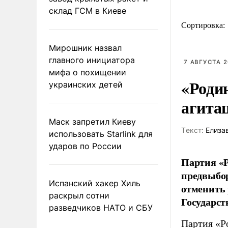
склад ГСМ в Киеве
Сортировка:
Мирошник назвал
главного инициатора
7 АВГУСТА 2
мифа о похищении
«Роди
украинских детей
агита
Маск запретил Киеву
Tекст:
Елиза
использовать Starlink для
ударов по России
Партия «Р
предвыбор
Испанский хакер Хиль
отменить 
раскрыл сотни
Государст
разведчиков НАТО и СБУ
Партия «Р