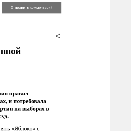
онной
ния правил
ах, и потребовала
ртии на выборах в
уд.
нять «Яблоко» с