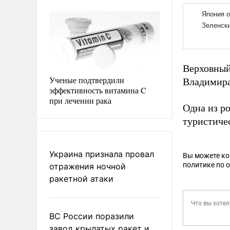
Верховный
Ученые подтвердили
Владимира
эффективность витамина C
при лечении рака
Одна из р
туристичес
Украина признала провал
Вы можете к
политике по 
отражения ночной
ракетной атаки
ВС России поразили
завод крылатых ракет и