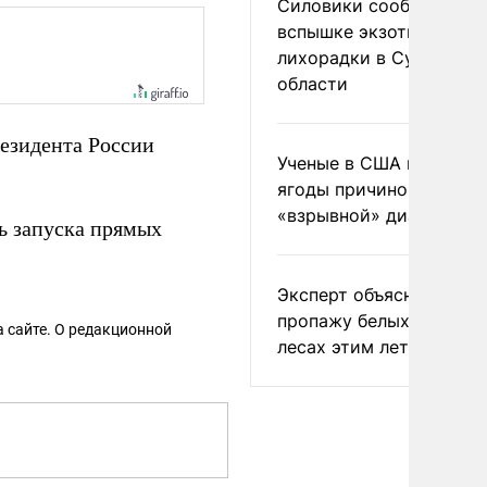
Силовики сообщили о
вспышке экзотической
лихорадки в Сумской
области
езидента России
Ученые в США назвали 
ягоды причиной
«взрывной» диареи
 запуска прямых
Эксперт объяснил
пропажу белых грибов 
 сайте. О редакционной
лесах этим летом