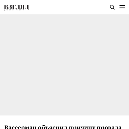
Вассерман объяснил причину провала