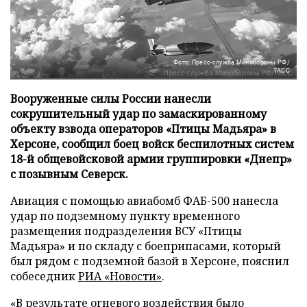
Фото: Пресс-служба Минобороны РФ/
ТАСС
Вооруженные силы России нанесли
сокрушительный удар по замаскированному
объекту взвода операторов «Птицы Мадьяра» в
Херсоне, сообщил боец войск беспилотных систем
18-й общевойсковой армии группировки «Днепр»
с позывным Северск.
Авиация с помощью авиабомб ФАБ-500 нанесла
удар по подземному пункту временного
размещения подразделения ВСУ «Птицы
Мадьяра» и по складу с боеприпасами, который
был рядом с подземной базой в Херсоне, пояснил
собеседник
РИА «Новости»
.
«В результате огневого воздействия было