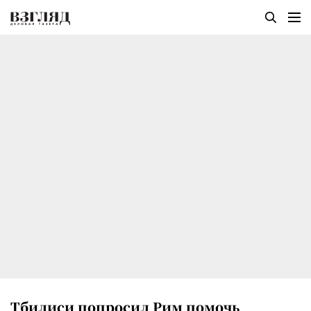
Тбилиси попросил Рим помочь