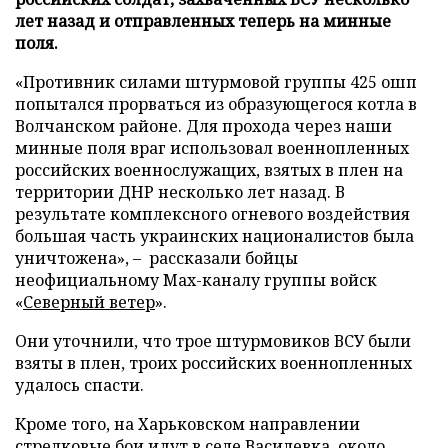
лет назад и отправленных теперь на минные
поля.
«Противник силами штурмовой группы 425 ошп
попытался прорваться из образующегося котла в
Волчанском районе. Для прохода через наши
минные поля враг использовал военнопленных
российских военнослужащих, взятых в плен на
территории ДНР несколько лет назад. В
результате комплексного огневого воздействия
большая часть украинских националистов была
уничтожена», – рассказали бойцы
неофициальному Max-каналу группы войск
«
Северный ветер
».
Они уточнили, что трое штурмовиков ВСУ были
взяты в плен, троих российских военнопленных
удалось спасти.
Кроме того, на Харьковском направлении
стрелковые бои идут в селе Василевка, около