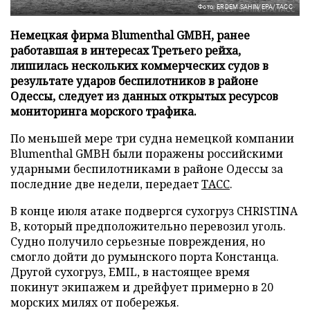
Фото: ERDEM SAHIN/EPA/ТАСС
Немецкая фирма Blumenthal GMBH, ранее
работавшая в интересах Третьего рейха,
лишилась нескольких коммерческих судов в
результате ударов беспилотников в районе
Одессы, следует из данных открытых ресурсов
мониторинга морского трафика.
По меньшей мере три судна немецкой компании
Blumenthal GMBH были поражены российскими
ударными беспилотниками в районе Одессы за
последние две недели, передает
ТАСС
.
В конце июля атаке подвергся сухогруз CHRISTINA
B, который предположительно перевозил уголь.
Судно получило серьезные повреждения, но
смогло дойти до румынского порта Констанца.
Другой сухогруз, EMIL, в настоящее время
покинут экипажем и дрейфует примерно в 20
морских милях от побережья.