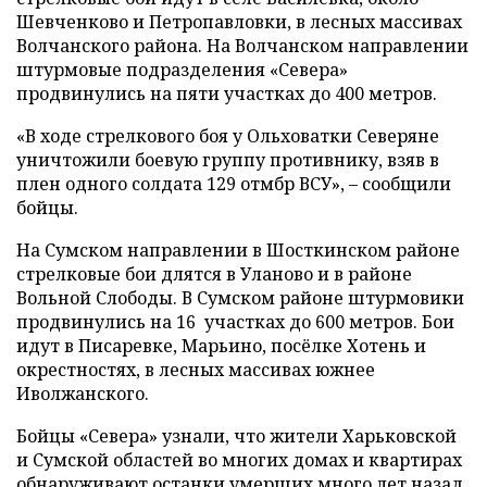
Шевченково и Петропавловки, в лесных массивах
Волчанского района. На Волчанском направлении
штурмовые подразделения «Севера»
продвинулись на пяти участках до 400 метров.
«В ходе стрелкового боя у Ольховатки Северяне
уничтожили боевую группу противнику, взяв в
плен одного солдата 129 отмбр ВСУ», – сообщили
бойцы.
На Сумском направлении в Шосткинском районе
стрелковые бои длятся в Уланово и в районе
Вольной Слободы. В Сумском районе штурмовики
продвинулись на 16 участках до 600 метров. Бои
идут в Писаревке, Марьино, посёлке Хотень и
окрестностях, в лесных массивах южнее
Иволжанского.
Бойцы «Севера» узнали, что жители Харьковской
и Сумской областей во многих домах и квартирах
обнаруживают останки умерших много лет назад