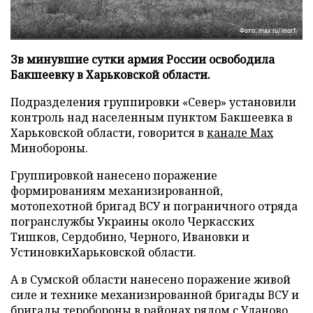
Фото: max.ru/morf
Зв минувшие сутки армия России освободила
Бакшеевку в Харьковской области.
Подразделения группировки «Север» установили
контроль над населенным пунктом Бакшеевка в
Харьковской области, говорится в
канале Max
Минобороны.
Группировкой нанесено поражение
формированиям механизированной,
мотопехотной бригад ВСУ и пограничного отряда
погранслужбы Украины около Черкасских
Тишков, Сердобино, Черного, Ивановки и
УстиновкиХарьковской области.
А в Сумской области нанесено поражение живой
силе и технике механизированной бригады ВСУ и
бригады теробороны в районах рядом с Уланово,