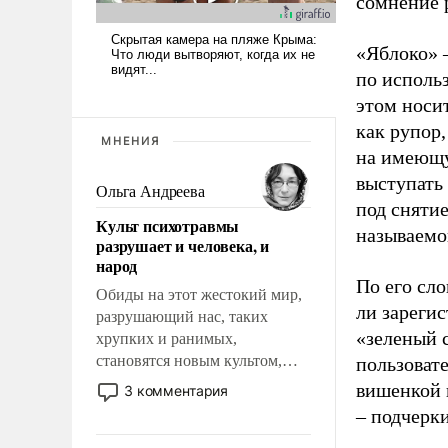
сомнение 
«Яблоко» 
по исполь
этом носи
как рупор
МНЕНИЯ
на имеющу
выступать
Ольга Андреева
под снятие
Культ психотравмы
называемо
разрушает и человека, и
народ
По его сло
Обиды на этот жестокий мир,
ли зареги
разрушающий нас, таких
«зеленый 
хрупких и ранимых,
становятся новым культом,
пользовате
постепенно вытесняя и
вишенкой 
3 комментария
отменяя традиционное
– подчерк
требование к человеку – быть