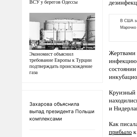
ВСУ у берегов Одессы
дезинфекц
Жертвами 
Экономист объяснил
требование Европы к Турции
инфекцию 
подтверждать происхождение
состоянии
газа
инкубацио
Круизный 
находилис
Захарова объяснила
и Нидерла
выпад президента Польши
комплексами
Как писал
прибыло
к