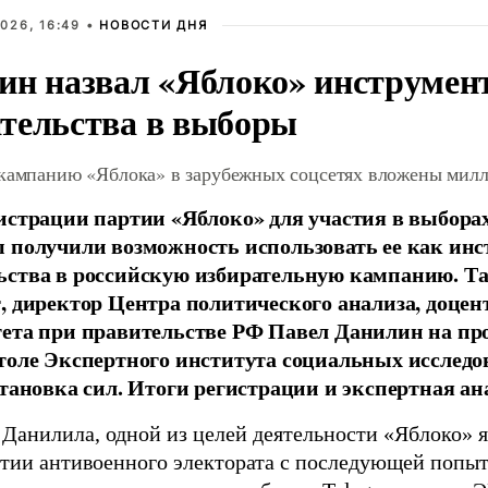
026, 16:49 •
НОВОСТИ ДНЯ
ин назвал «Яблоко» инструмен
тельства в выборы
 кампанию «Яблока» в зарубежных соцсетях вложены мил
истрации партии «Яблоко» для участия в выбора
 получили возможность использовать ее как ин
ства в российскую избирательную кампанию. Та
, директор Центра политического анализа, доце
тета при правительстве РФ Павел Данилин на п
толе Экспертного института социальных исслед
становка сил. Итоги регистрации и экспертная ан
 Данилила, одной из целей деятельности «Яблоко» 
ртии антивоенного электората с последующей попыт