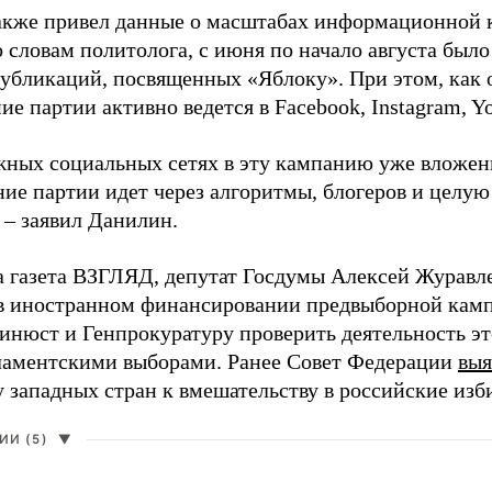
акже привел данные о масштабах информационной 
о словам политолога, с июня по начало августа был
 публикаций, посвященных «Яблоку». При этом, как
е партии активно ведется в Facebook, Instagram, Y
жных социальных сетях в эту кампанию уже вложе
ие партии идет через алгоритмы, блогеров и целу
 – заявил Данилин.
а газета ВЗГЛЯД, депутат Госдумы Алексей Журавл
в иностранном финансировании предвыборной кам
нюст и Генпрокуратуру проверить деятельность э
ламентскими выборами. Ранее Совет Федерации
выя
у западных стран к вмешательству в российские изб
И (5)
▼