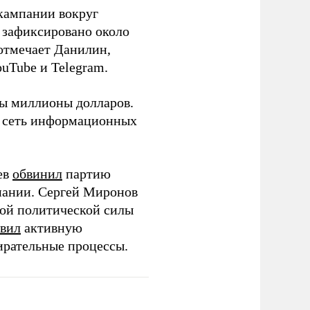
кампании вокруг
о зафиксировано около
 отмечает Данилин,
ouTube и Telegram.
ны миллионы долларов.
ю сеть информационных
ев
обвинил
партию
пании. Сергей Миронов
той политической силы
вил
активную
ирательные процессы.