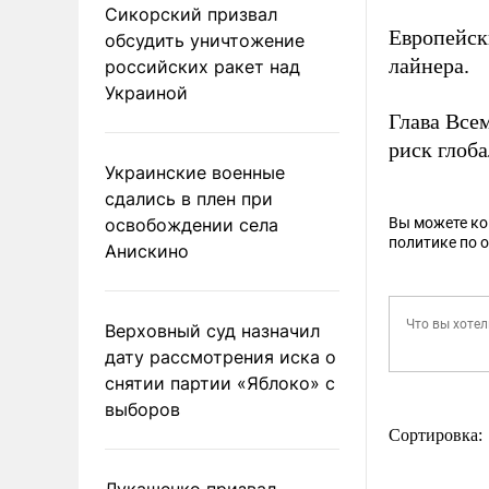
Сикорский призвал
Европейск
обсудить уничтожение
лайнера.
российских ракет над
Украиной
Глава Все
риск глоб
Украинские военные
сдались в плен при
освобождении села
Вы можете к
политике по 
Анискино
Верховный суд назначил
дату рассмотрения иска о
снятии партии «Яблоко» с
выборов
Сортировка:
Лукашенко призвал