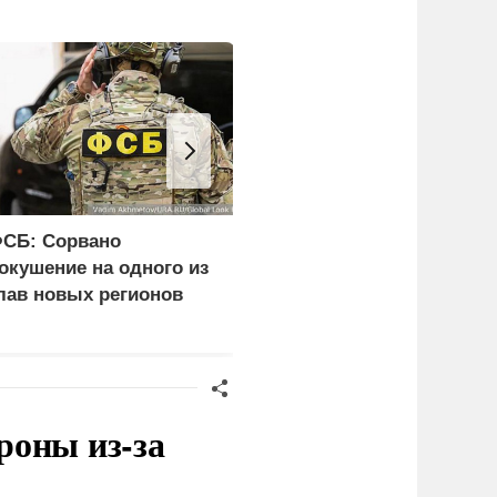
СБ: Сорвано
Бойцы бригады «Варяг
окушение на одного из
уничтожили АЗС и
лав новых регионов
цистерны с ГСМ ВСУ
роны из-за