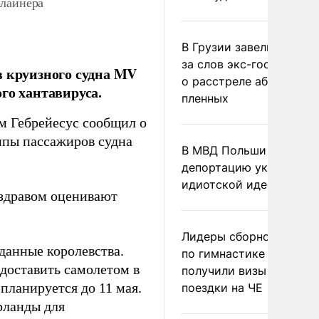
 лайнера
В Грузии завели дело и
за слов экс-госминист
в круизного судна MV
о расстреле абхазских
го хантавируса.
пленных
м Гебрейесус сообщил о
ппы пассажиров судна
В МВД Польши назвали
депортацию украинцев
идиотской идеей
нздравом оценивают
Лидеры сборной Росси
данные королевства.
по гимнастике не
 доставить самолетом в
получили визы для
планируется до 11 мая.
поездки на ЧЕ
рланды для