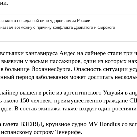
ии.
вспышки хантавируса Андес на лайнере стали три ч
выявили у восьми пассажиров, один из которых нах
 в больнице Йоханнесбурга. Опасность ситуации усу
нный период заболевания может достигать нескольк
лайнер вышел в рейс из аргентинского Ушуайя в апр
ь около 150 человек, преимущественно граждане С
ндов. В состав экипажа также входит один россияни
а газета ВЗГЛЯД, круизное судно MV Hondius со в
 испанскому острову Тенерифе.