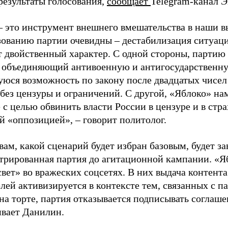
результаты голосования,
сообщает
Telegram-канал 
– это инструмент внешнего вмешательства в наши в
зованию партии очевидны – дестабилизация ситуаци
т двойственный характер. С одной стороны, партию
, объединяющий антивоенную и антигосударственну
юся возможность по закону после двадцатых чисел
 без цензуры и ограничений. С другой, «Яблоко» н
 с целью обвинить власти России в цензуре и в стра
й «оппозицией», – говорит политолог.
вам, какой сценарий будет избран базовым, будет за
стрированная партия до агитационной кампании. «Я
свет» во вражеских соцсетях. В них выдача контент
лей активизируется в контексте тем, связанных с па
на торте, партия отказывается подписывать соглаше
ивает Данилин.