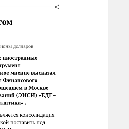
том
лионы долларов
х иностранные
струмент
кое мнение высказал
нт Финансового
рошедшем в Москве
ований (ЭИСИ) «ЕДГ–
алитика» .
является консолидация
кой поставить под