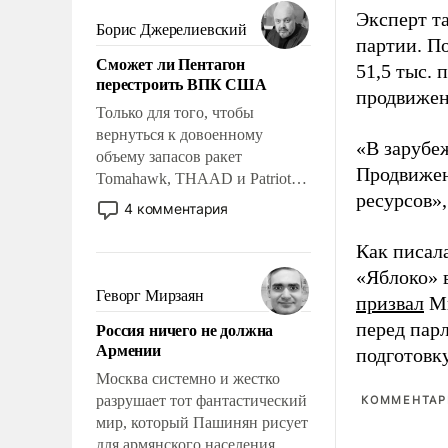
мужественным и твердым под
Эксперт т
ударами судьбы, брать на себя
Борис Джерелиевский
партии. П
ответственность, помогать
Сможет ли Пентагон
слабым, идти вперед и
51,5 тыс.
перестроить ВПК США
адаптироваться.
продвижени
Только для того, чтобы
вернуться к довоенному
«В зарубе
объему запасов ракет
Продвижен
Tomahawk, THAAD и Patriot
ресурсов»,
США потребуется более трех
4 комментария
лет. Даже небольшая война с
Ираном опустошила
Как писал
американские арсеналы.
«Яблоко» 
Сложившаяся ситуация
Геворг Мирзаян
призвал
Ми
означает многолетний период
Россия ничего не должна
перед пар
уязвимости США, например,
Армении
подготовк
перед Китаем.
Москва системно и жестко
разрушает тот фантастический
КОММЕНТАРИ
мир, который Пашинян рисует
для армянского населения.