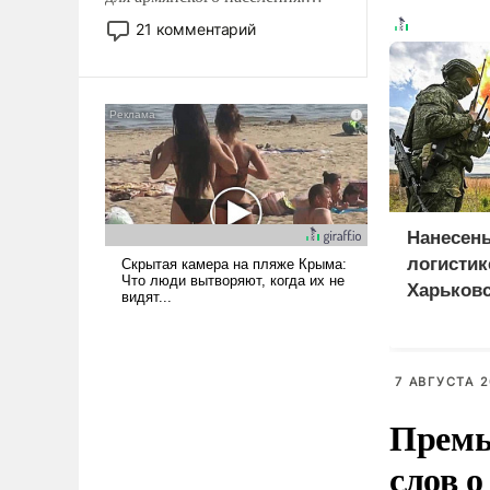
Мир, где политические
21 комментарий
прожекты будут безусловно
оплачиваться за счет
российских
налогоплательщиков и где
Еревану за свои поступки не
нужно отвечать.
Нанесен
логистик
Харьковс
Днепроп
областя
7 АВГУСТА 2
Премь
слов о