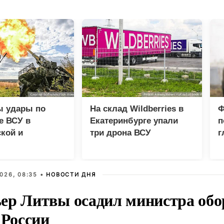
ы удары по
На склад Wildberries в
Ф
е ВСУ в
Екатеринбурге упали
п
кой и
три дрона ВСУ
г
етровской
х
026, 08:35 •
НОВОСТИ ДНЯ
ер Литвы осадил министра обо
 России