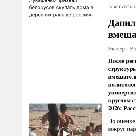
белорусов скупать дома в
6 АВГУСТА 2
деревнях раньше россиян
Данил
вмеша
Эксперт: В
После рег
структуры
вмешатель
политолог
универси
круглом с
2026: Рас
По оценке
вокруг па