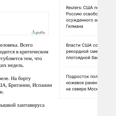
Reuters: США попросил
Россию освободить
осужденного американ
Гилмана
еловека. Всего
Власти США сообщили 
одится в критическом
рекордной смертности 
плотоядной бактерии
губляется тем, что
их недель.
Подросток получил
еле. На борту
ножевое ранение в дра
ША, Британии, Испании
на севере Москвы
н.
спышкой хантавируса