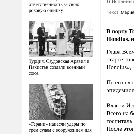
В Испании 
ответственность за свою
роковую ошибку
Tекст:
Мария
В порту Т
Hondius, 
Глава Все
старте сп
Турция, Саудовская Аравия и
Пакистан создали военный
Hondius», 
союз
По его сл
эпидемиол
Власти Ис
Всего на б
госпиталь
«Герани» нанесли удары по
После это
трем судам с вооружением для