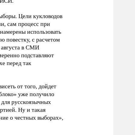
ЭИСИ.
ыборы. Цели кукловодов
и, сам процесс при
 намерены использовать
ю повестку, с расчетом
 августа в СМИ
амеренно подставляют
хе перед так
висеть от того, дойдет
блоко» уже получило
а для русскоязычных
ртией. Ну и такая
ние о честных выборах»,