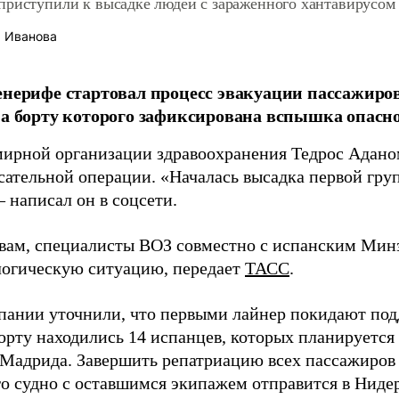
приступили к высадке людей с зараженного хантавирусом
 Иванова
енерифе стартовал процесс эвакуации пассажиро
на борту которого зафиксирована вспышка опасно
мирной организации здравоохранения Тедрос Адано
асательной операции. «Началась высадка первой гру
– написал он в соцсети.
овам, специалисты ВОЗ совместно с испанским Ми
огическую ситуацию, передает
ТАСС
.
пании уточнили, что первыми лайнер покидают под
орту находились 14 испанцев, которых планируется
 Мадрида. Завершить репатриацию всех пассажиров 
го судно с оставшимся экипажем отправится в Ниде