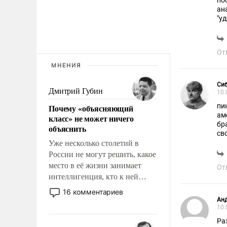
по
ан
"у
гро
От
МНЕНИЯ
Си
Дмитрий Губин
10.
пи
Почему «объясняющий
ам
класс» не может ничего
бр
объяснить
сво
Уже несколько столетий в
России не могут решить, какое
место в её жизни занимает
От
интеллигенция, кто к ней
принадлежит, а кого из неё
16 комментариев
исключили с правом
Ан
10.
восстановления и без оного. И
чем она отличается от просто
Ра