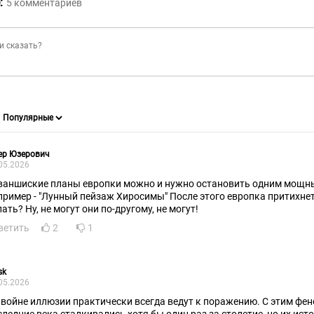
:
5
комментариев
ер Юзерович
05.2026
ваншиские планы европки можно и нужно остановить одним мощн
пример - "Лунный пейзаж Хиросимы" После этого европка притихнет на
ать? Ну, не могут они по-другому, не могут!
ветить
2
1
sk
05.2026
 войне иллюзии практически всегда ведут к поражению. С этим фе