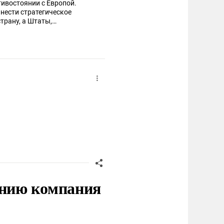
ивостоянии с Европой.
анести стратегическое
трану, а Штаты,
 хотя культурки,
отчего собственно,
льшой американский слон
нию компания