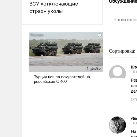
Обсуждение
ВСУ «отключающие
страх» уколы
Сортировка:
Юз
10.
Ре
на
дел
От
vtn
10.
На