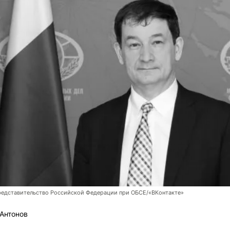
редставительство Российской Федерации при ОБСЕ/«ВКонтакте»
Антонов