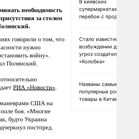
В киевских
минать необходимость
супермаркетах началис
перебои с продуктами
присутствия за столом
Полянский.
иях говорили о том, что
Стало известно о
возбуждении дела из-з
пасности нужно
угроз создателям
остановить войну».
«Колобка»
зал Полянский.
 относительно
Названы самые
едает
РИА «Новости»
.
популярные российски
товары в Китае
и маневрами США на
 поле боя. «Многие
ак, будто Украина
одчеркнул постпред.