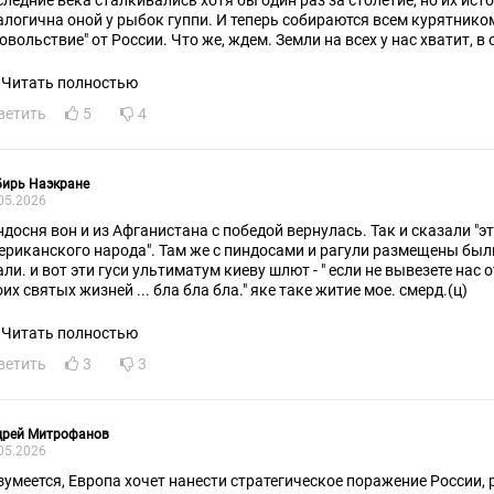
следние века сталкивались хотя бы один раз за столетие, но их ис
алогична оной у рыбок гуппи. И теперь собираются всем курятнико
довольствие" от России. Что же, ждем. Земли на всех у нас хватит, в
бов...
Читать полностью
ветить
5
4
бирь Наэкране
05.2026
ндосня вон и из Афганистана с победой вернулась. Так и сказали "э
ериканского народа". Там же с пиндосами и рагули размещены были.
али. и вот эти гуси ультиматум киеву шлют - " если не вывезете нас 
их святых жизней ... бла бла бла." яке таке житие мое. смерд.(ц)
Читать полностью
ветить
3
3
дрей Митрофанов
05.2026
зумеется, Европа хочет нанести стратегическое поражение России, р