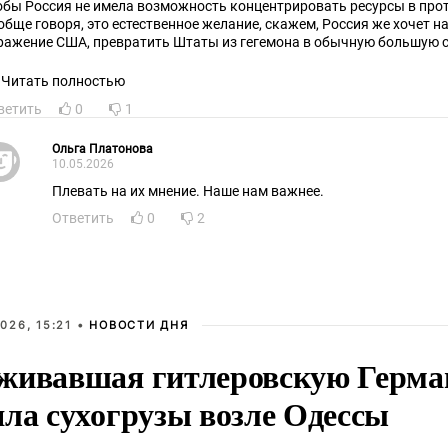
обы Россия не имела возможность концентрировать ресурсы в прот
обще говоря, это естественное желание, скажем, Россия же хочет н
ражение США, превратить Штаты из гегемона в обычную большую с
зумеется, сопротивляются, им понравилось быть властелином мира,
рядочности и извилин для этого у дяди Сэма, увы, явно не хватает, 
Читать полностью
нфликт и возник (так-то все были согласны с начала 90-***, но бо
ветить
0
1
кого натворил в посудной лавке, что всем тошно стало).
верблюда два горба, потому что жизнь - борба.
Ольга Платонова
10.05.2026
Плевать на их мнение. Наше нам важнее.
Ответить
0
2
026, 15:21 •
НОВОСТИ ДНЯ
живавшая гитлеровскую Герма
яла сухогрузы возле Одессы