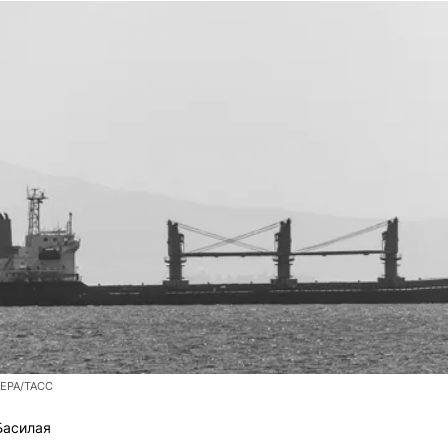
/EPA/ТАСС
Басилая