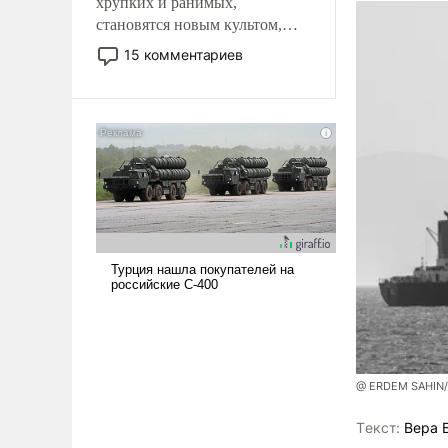
хрупких и ранимых,
становятся новым культом,
постепенно вытесняя и
15 комментариев
отменяя традиционное
требование к человеку – быть
мужественным и твердым под
ударами судьбы, брать на себя
ответственность, помогать
слабым, идти вперед и
адаптироваться.
@ ERDEM SAHIN
Tекст:
Вера 