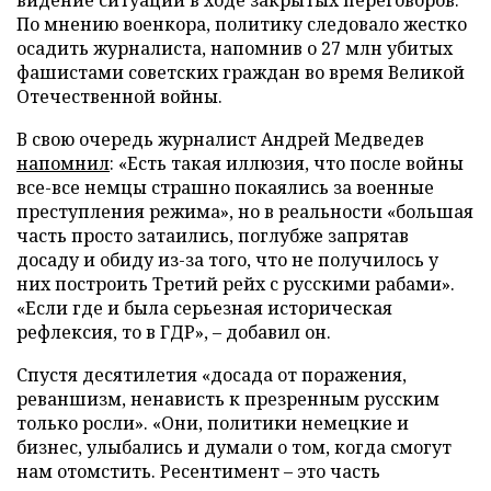
По мнению военкора, политику следовало жестко
осадить журналиста, напомнив о 27 млн убитых
фашистами советских граждан во время Великой
Отечественной войны.
В свою очередь журналист Андрей Медведев
напомнил
: «Есть такая иллюзия, что после войны
все-все немцы страшно покаялись за военные
преступления режима», но в реальности «большая
часть просто затаились, поглубже запрятав
досаду и обиду из-за того, что не получилось у
них построить Третий рейх с русскими рабами».
«Если где и была серьезная историческая
рефлексия, то в ГДР», – добавил он.
Спустя десятилетия «досада от поражения,
реваншизм, ненависть к презренным русским
только росли». «Они, политики немецкие и
бизнес, улыбались и думали о том, когда смогут
нам отомстить. Ресентимент – это часть