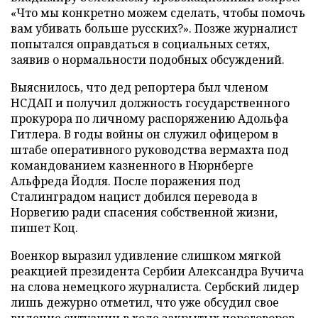
«Что мы конкретно можем сделать, чтобы помочь
вам убивать больше русских?». Позже журналист
попытался оправдаться в социальных сетях,
заявив о нормальности подобных обсуждений.
Выяснилось, что дед репортера был членом
НСДАП и получил должность государственного
прокурора по личному распоряжению Адольфа
Гитлера. В годы войны он служил офицером в
штабе оперативного руководства вермахта под
командованием казненного в Нюрнберге
Альфреда Йодля. После поражения под
Сталинградом нацист добился перевода в
Норвегию ради спасения собственной жизни,
пишет Коц.
Военкор выразил удивление слишком мягкой
реакцией президента Сербии Александра Вучича
на слова немецкого журналиста. Сербский лидер
лишь дежурно отметил, что уже обсудил свое
видение ситуации в ходе закрытых переговоров.