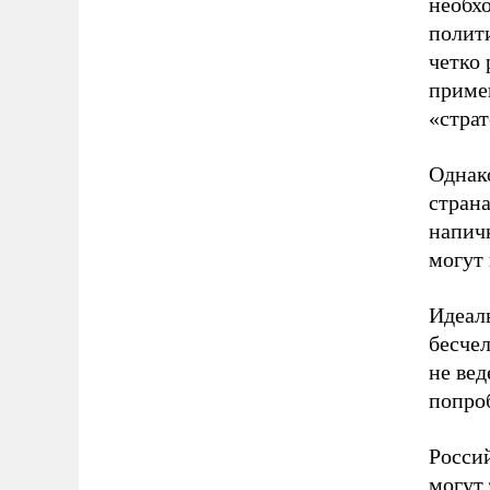
необх
полити
четко
приме
«стра
Однако
страна
напич
могут 
Идеал
бесчел
не ве
попро
Росси
могут 