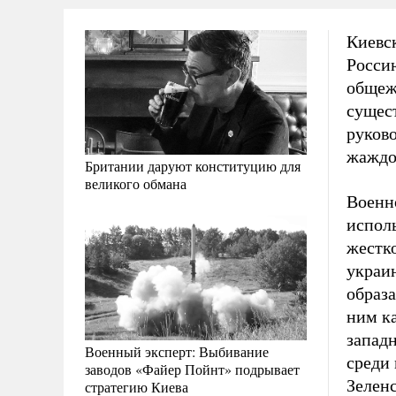
Киевс
Россию
общежи
сущест
руков
жаждой
Британии даруют конституцию для
великого обмана
Военно
исполь
жестко
украи
образа
ним к
запад
Военный эксперт: Выбивание
среди
заводов «Файер Пойнт» подрывает
Зеленс
стратегию Киева