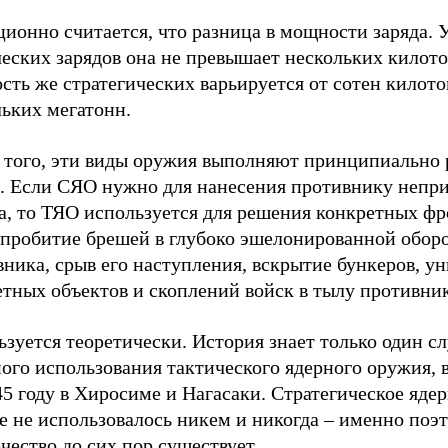
ионно считается, что разница в мощности заряда. 
еских зарядов она не превышает нескольких килото
ть же стратегических варьируется от сотен килото
льких мегатонн.
 того, эти виды оружия выполняют принципиально 
и. Если СЯО нужно для нанесения противнику непр
а, то ТЯО используется для решения конкретных ф
: пробитие брешей в глубоко эшелонированной обор
ника, срыв его наступления, вскрытие бункеров, у
тных объектов и скоплений войск в тылу противник
зуется теоретически. История знает только один с
ого использования тактического ядерного оружия, в
45 году в Хиросиме и Нагасаки. Стратегическое яде
е не использовалось никем и никогда – именно поэ
чество до сих пор существует.