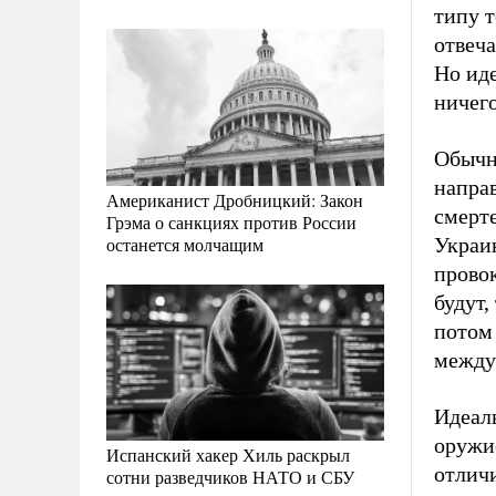
типу т
отвеча
Но иде
ничего
Обычн
направ
Американист Дробницкий: Закон
смерт
Грэма о санкциях против России
останется молчащим
Украин
провок
будут,
потом 
между
Идеал
оружие
Испанский хакер Хиль раскрыл
отличи
сотни разведчиков НАТО и СБУ