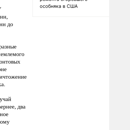
особняка в США
У
нн,
нн до
разные
иемлемого
ронтовых
оне
ничтожение
а.
лучай
ернее, два
рное
тому