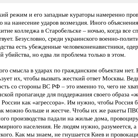
кий режим и его западные кураторы намеренно пр
 на нанесение ударов возмездия. Иного объяснения
тие колледжа в Старобельске – ночью, когда все сп
вует. Безусловно, среди украинского военно-полит
одства есть убежденные человеконенавистники, од
 убийства, но едва ли проблема только в этом.
го смысла в ударах по гражданским объектам нет. 
зует их, чтобы вызвать жесткий ответ Москвы. Вед
сть со стороны ВС РФ – это именно то, чего не хва
нской пропаганде для поддержания своего образа «
 России как «агрессора». Им нужно, чтобы Россия 
ак можно больше и жестче. Чтобы их же ракеты ПВ
ного производства падали на жилые дома, провоцир
 мирного населения. Не людям нужно, разумеется, 
кого. Как мы знаем, не гнушается Киев и провокац