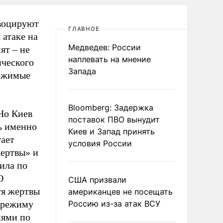
овоцируют
ГЛАВНОЕ
 атаке на
Медведев: России
ят – не
наплевать на мнение
ического
Запада
ержимые
Bloomberg: Задержка
Но Киев
поставок ПВО вынудит
ь именно
Киев и Запад принять
тает
условия России
жертвы» и
била по
О
США призвали
уя жертвы
американцев не посещать
а режиму
Россию из-за атак ВСУ
иями по