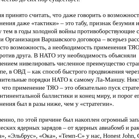
я принято считать, что даже говорить о возможнос
ения даже «тактики» – это табу, признак безумия и 
 тем в годы холодной войны противоборствующие 
и Организация Варшавского договора – всерьез рас
осто возможность, а необходимость применения ТЯО
против друга. В НАТО эту необходимость объясняли
лением нивелировать численное преимущество стра
пе, в ОВД – как способ быстрого продвижения чере
нительные порядки НАТО к самому Ла-Маншу. Никт
 что применение ТЯО – это обязательно пуск страт
нтинентальной баллистики и конец миру, и порог е
ения был в разы ниже, чем у «стратегии».
венно, по этой причине был накоплен огромный зап
еских ядерных зарядов – от ядерных авиабомб и ра
», «Эльбрус», «Ока», «Темп-С» у нас, Honest John, 