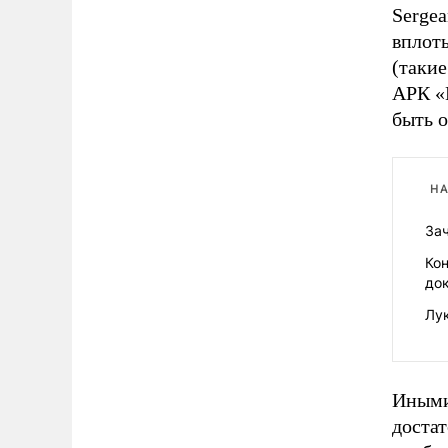
Sergea
вплоть
(такие
АРК «
быть 
НА
Зач
Ко
до
Лу
Иными
достат