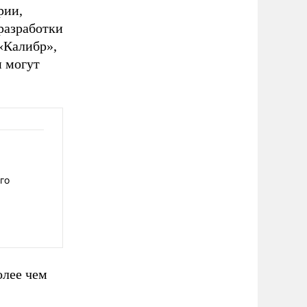
рии,
 разработки
«Калибр»,
и могут
го
олее чем