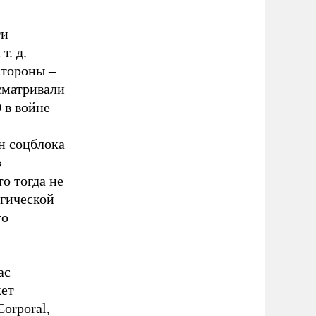
ти
т. д.
стороны –
сматривали
 в войне
н соцблока
з
о тогда не
егической
го
ас
кет
Corporal,