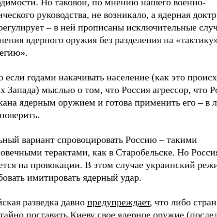
одимости. Но таковой, по мнению нашего военно-
ческого руководства, не возникало, а ядерная доктр
 регулирует – в ней прописаны исключительные слу
нения ядерного оружия без разделения на «тактику
тегию».
 если годами накачивать население (как это происх
х Запада) мыслью о том, что Россия агрессор, что Р
кана ядерным оружием и готова применить его – в 
поверить.
ьный вариант спровоцировать Россию – такими
овечными терактами, как в Старобельске. Но Росси
дется на провокации. В этом случае украинский ре
бовать имитировать ядерный удар.
йская разведка давно
предупреждает
, что либо стра
тайно поставить Киеву свое ядерное оружие (после