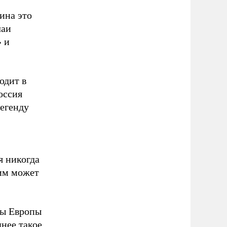
ина это
чаи
» и
одит в
оссия
легенду
я никогда
жим может
ны Европы
днее такое