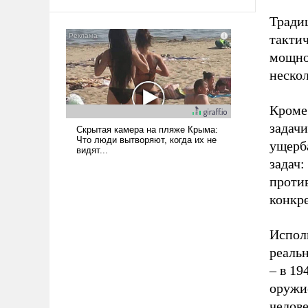
Традиц
тактич
мощнос
неско
Кроме
задач
ущерб
задач
против
конкре
Исполь
реальн
– в 19
оружи
челове