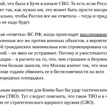
ой, что была в Буче в начале СВО. То есть если Росс
ет так, как нужно им, это может быть просто инсце
ально, чтобы Россия все же ответила – тогда и при
 не надо будет.
ая «ответка» ВС РФ, когда происходят
массированн
ленные все же против военных объектов, а вероятн
ей гражданских минимальна или спровоцирована с
ой – их явно не устраивает. Потому и ужесточаютс
ации – в расчете на то, что, чем страшнее и безумн
 тем больше шансов, что Москва влепит так, что мо
еще годами обвинять ее в бесчеловечности на всех
народных площадках.
ьным вариантом для Киева был бы удар тактически
м (ТЯО). Тут следует пояснить, что такое ТЯО и в 
е от стратегического ядерного оружия (СЯО).