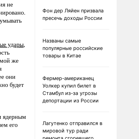
ия не
Фон дер Ляйен призвала
нировано.
пресечь доходы России
думывать
Названы самые
ые удары
,
популярные российские
ость
товары в Китае
амой же
я
ее они
Фермер-американец
жно будет
Уолкер купил билет в
Стамбул из-за угрозы
депортации из России
м ядерным
Лагутенко отправился в
чем его
мировой тур ради
ремонта сгоревшего