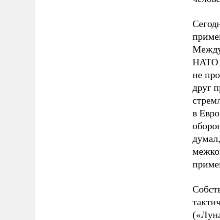
Сегодн
примен
Между
НАТО 
не пр
друг 
стрем
в Евро
оборо
думал,
межко
примен
Собст
тактич
(«Луна