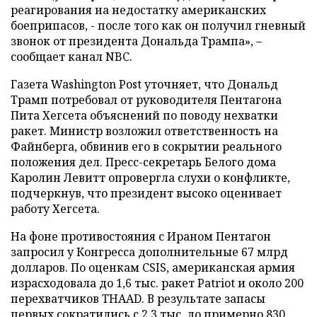
реагирования на недостатку американских
боеприпасов, - после того как он получил гневный
звонок от президента Дональда Трампа», –
сообщает канал NBC.
Газета Washington Post уточняет, что Дональд
Трамп потребовал от руководителя Пентагона
Пита Хегсета объяснений по поводу нехватки
ракет. Министр возложил ответственность на
Файнберга, обвинив его в сокрытии реального
положения дел. Пресс-секретарь Белого дома
Каролин Левитт опровергла слухи о конфликте,
подчеркнув, что президент высоко оценивает
работу Хегсета.
На фоне противостояния с Ираном Пентагон
запросил у Конгресса дополнительные 67 млрд
долларов. По оценкам CSIS, американская армия
израсходовала до 1,6 тыс. ракет Patriot и около 200
перехватчиков THAAD. В результате запасы
первых сократились с 2,3 тыс. до примерно 830