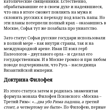
католические священники. Естественно,
обрабатывавшие ее в своем духе и надеявшиеся,
что она в итоге сможет повлиять на мужа и
склонить русских к переходу под власть папы. Но
эти планы потерпели полный крах – оказавшись в
Москве, Софья тут же позабыла про униатство.
Зато статус Софьи русские государи использовали
в полной мере – как внутри страны, так и на
международной арене. Иван III взял герб
Палеологов – двуглавого орла – и сделал его
государственным. И в Москве громко и при любом
поводе подчеркивали, что Русь – наследница
Византийской империи.
Доктрина Филофея
Из этого статуса затем и родилась знаменитая
формула монаха Филофея Псковского: «Москва –
Третий Рим»:
«…два убо Рима падоша, а третий
стоит, а четвертому не быти»
. По Филофею, первые