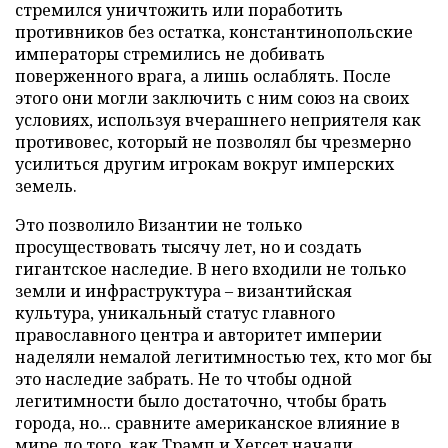
стремился уничтожить или поработить
противников без остатка, константинопольские
императоры стремились не добивать
поверженного врага, а лишь ослаблять. После
этого они могли заключить с ним союз на своих
условиях, используя вчерашнего неприятеля как
противовес, который не позволял бы чрезмерно
усилиться другим игрокам вокруг имперских
земель.
Это позволило Византии не только
просуществовать тысячу лет, но и создать
гигантское наследие. В него входили не только
земли и инфраструктура – византийская
культура, уникальный статус главного
православного центра и авторитет империи
наделяли немалой легитимностью тех, кто мог бы
это наследие забрать. Не то чтобы одной
легитимности было достаточно, чтобы брать
города, но... сравните американское влияние в
мире до того, как Трамп и Хегсет начали