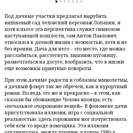
Под дачные участки предлагал вырубить
вишневый сад чеховский персонаж Лопахин, и
хотя в пьесе эта перспектива служит символом
наступающей пошлости, сам Антон Павлович
относился к дачной жизни с нежностью, хотя и не
без иронии. Дача для него – это место, где можно
расслабиться, расстегнуть лишнюю пуговицу,
размечтаться на досуге, вообразить, что в жизни
еще возможны приятные повороты.
При этом дачные радости и соблазны мимолетны,
а дачный флирт так же обречен, как и курортный
роман. Но ведь это же и прекрасно – в этом, как
сказали бы обожающие Чехова японцы, есть
«печальное очарование вещей». В феномене дачи
присутствовала иллюзия, игра с социальной
реальностью: здесь горожанин мог почувствовать
себя кем-то вроде помещика. Эта иллюзия
откликнулась, между прочим, в конце 1980-х