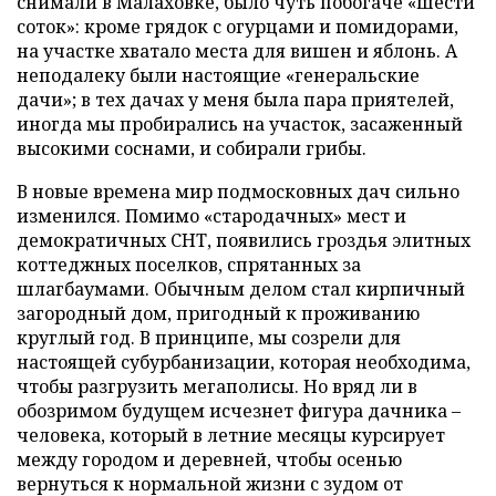
снимали в Малаховке, было чуть побогаче «шести
соток»: кроме грядок с огурцами и помидорами,
на участке хватало места для вишен и яблонь. А
неподалеку были настоящие «генеральские
дачи»; в тех дачах у меня была пара приятелей,
иногда мы пробирались на участок, засаженный
высокими соснами, и собирали грибы.
В новые времена мир подмосковных дач сильно
изменился. Помимо «стародачных» мест и
демократичных СНТ, появились гроздья элитных
коттеджных поселков, спрятанных за
шлагбаумами. Обычным делом стал кирпичный
загородный дом, пригодный к проживанию
круглый год. В принципе, мы созрели для
настоящей субурбанизации, которая необходима,
чтобы разгрузить мегаполисы. Но вряд ли в
обозримом будущем исчезнет фигура дачника –
человека, который в летние месяцы курсирует
между городом и деревней, чтобы осенью
вернуться к нормальной жизни с зудом от