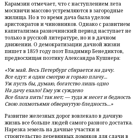
Карамзин отмечает, что с наступлением лета
москвичи массово устремляются в загородные
жилища. Но в то время дача была уделом
аристократов и чиновников. Однако с развитием
капитализма разночинский период наступает не
только в русской литературе, но и в дачном
движении. О демократизации дачной жизни
пишет в 1859 году поэт Владимир Бенедиктов,
предвосхищая поэтику Александра Кушнера:
«Уж май. Весь Петербург сбирается на дачу.
Все едут: я один смотрю и горько плачу...
Уж пусть бы, думаю, богатство лишь одно
На дачу ехало! Ему уж суждено
Все блага пить! так нет; — туда ж несет и бедность
Свою лохмотьями обвернутую бледность...»
Развитие железных дорог вовлекало в дачную
жизнь все больше людей самого разного достатка.
Нарезка земель на дачные участки и
строительство деревянных домиков для сдачи в