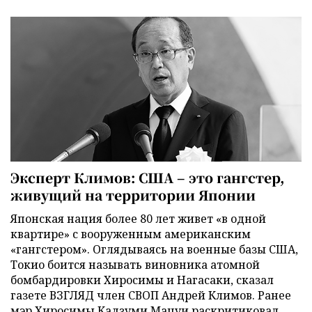
Эксперт Климов: США – это гангстер,
живущий на территории Японии
Японская нация более 80 лет живет «в одной
квартире» с вооруженным американским
«гангстером». Оглядываясь на военные базы США,
Токио боится называть виновника атомной
бомбардировки Хиросимы и Нагасаки, сказал
газете ВЗГЛЯД член СВОП Андрей Климов. Ранее
мэр Хиросимы Кадзуми Мацуи раскритиковал