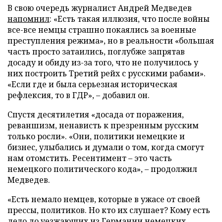
В свою очередь журналист Андрей Медведев
напомнил
: «Есть такая иллюзия, что после войны
все-все немцы страшно покаялись за военные
преступления режима», но в реальности «большая
часть просто затаились, поглубже запрятав
досаду и обиду из-за того, что не получилось у
них построить Третий рейх с русскими рабами».
«Если где и была серьезная историческая
рефлексия, то в ГДР», – добавил он.
Спустя десятилетия «досада от поражения,
реваншизм, ненависть к презренным русским
только росли». «Они, политики немецкие и
бизнес, улыбались и думали о том, когда смогут
нам отомстить. Ресентимент – это часть
немецкого политического кода», – продолжил
Медведев.
«Есть немало немцев, которые в ужасе от своей
прессы, политиков. Но кто их слушает? Кому есть
дело до уезжающих из Германии немецких