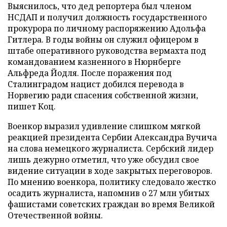
Выяснилось, что дед репортера был членом
НСДАП и получил должность государственного
прокурора по личному распоряжению Адольфа
Гитлера. В годы войны он служил офицером в
штабе оперативного руководства вермахта под
командованием казненного в Нюрнберге
Альфреда Йодля. После поражения под
Сталинградом нацист добился перевода в
Норвегию ради спасения собственной жизни,
пишет Коц.
Военкор выразил удивление слишком мягкой
реакцией президента Сербии Александра Вучича
на слова немецкого журналиста. Сербский лидер
лишь дежурно отметил, что уже обсудил свое
видение ситуации в ходе закрытых переговоров.
По мнению военкора, политику следовало жестко
осадить журналиста, напомнив о 27 млн убитых
фашистами советских граждан во время Великой
Отечественной войны.