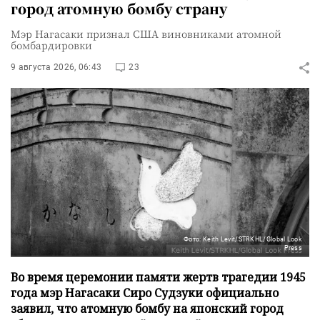
город атомную бомбу страну
Мэр Нагасаки признал США виновниками атомной
бомбардировки
9 августа 2026, 06:43
23
Фото: Keith Levit/STRKHL/Global Look
Press
Во время церемонии памяти жертв трагедии 1945
года мэр Нагасаки Сиро Судзуки официально
заявил, что атомную бомбу на японский город