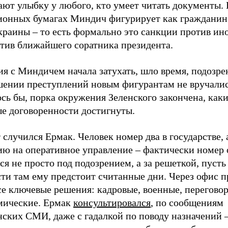
ют улыбку у любого, кто умеет читать документы. 
ионных бумагах Миндич фигурирует как гражданин
краины – то есть формально это санкции против ино
отив ближайшего соратника президента.
я с Миндичем начала затухать, шло время, подозре
шении преступлений новым фигурантам не вручалис
сь бы, порка окружения Зеленского закончена, каки
ые договоренности достигнуты.
 случился Ермак. Человек номер два в государстве, 
ию на оперативное управление – фактически номер 
ся не просто под подозрением, а за решеткой, пусть
ти там ему предстоит считанные дни. Через офис п
се ключевые решения: кадровые, военные, перегово
мические. Ермак
консультировался
, по сообщениям
ских СМИ, даже с гадалкой по поводу назначений –