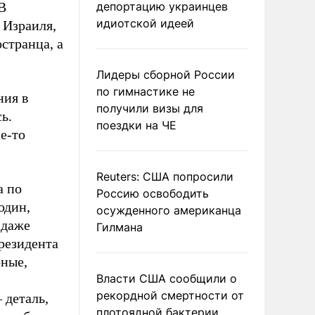
В
депортацию украинцев
идиотской идеей
 Израиля,
странца, а
Лидеры сборной России
по гимнастике не
ния в
получили визы для
ь.
поездки на ЧЕ
е-то
Reuters: США попросили
а по
Россию освободить
один,
осужденного американца
 даже
Гилмана
резидента
рные,
Власти США сообщили о
рекордной смертности от
 деталь,
плотоядной бактерии