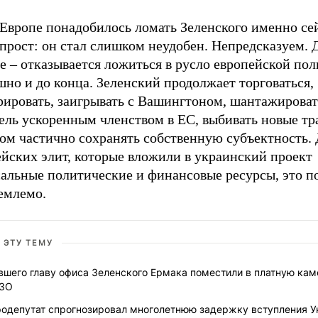
 Европе понадобилось ломать Зеленского именно се
прост: он стал слишком неудобен. Непредсказуем. 
е – отказывается ложиться в русло европейской по
но и до конца. Зеленский продолжает торговаться,
рировать, заигрывать с Вашингтоном, шантажироват
ель ускоренным членством в ЕС, выбивать новые т
том частично сохранять собственную субъектность.
ейских элит, которые вложили в украинский проект
сальные политические и финансовые ресурсы, это п
емлемо.
 ЭТУ ТЕМУ
вшего главу офиса Зеленского Ермака поместили в платную кам
ЗО
родепутат спрогнозировал многолетнюю задержку вступления 