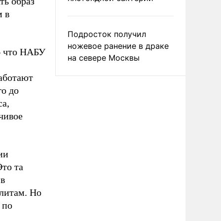
ть образ
м в
Подросток получил
ножевое ранение в драке
 – что НАБУ
на севере Москвы
аботают
го до
са,
чивое
ии
Это та
 в
литам. Но
 по