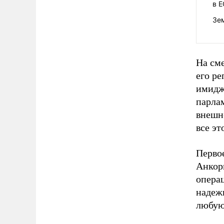
в Е
Зем
На сме
его р
имидж
парла
внешн
все эт
Перво
Анкори
операц
надежн
любую