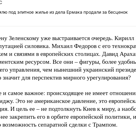
С
лю под элитное жилье из дела Ермака продали за бесценок
ну Зеленскому уже выстраивается очередь. Кирилл 
епутацией силовика. Михаил Федоров с его технокр
ем и связями в европейских столицах. Давид Араха
ментским ресурсом. Все они – фигуры, более удобн
его управления, чем нынешний украинский президе
о значит для перспектив мирного урегулирования?
е и самое важное: происходящее не имеет отношени
джу. Это не американское давление, это европейск
ия. И цель ее – не подтолкнуть Киев к миру, а наобо
ее закрепить его в орбите европейской политики, 
 возможность сепаратной сделки с Трампом.