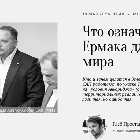
18 МАЯ 2026, 11:40
•
МН
Что озна
Ермака д
мира
Кто и зачем целится в Зел
САП работают по указке Т
на «условия Анкориджа» (о
территориальных реалий, в
логичная, но ошибочная.
Глеб Проста
бизнес-аналити