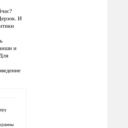
йчас?
Дерзок. И
литики
ь
ранши и
 Для
оведение
еру
Украины