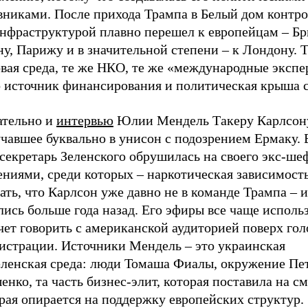
вниками. После прихода Трампа в Белый дом контро
инфраструктурой плавно перешел к европейцам – Б
у, Парижу и в значительной степени – к Лондону. 
вая среда, те же НКО, те же «международные экспе
о источник финансирования и политическая крыша 
ательно и
интервью
Юлии Мендель Такеру Карлсон
учавшее буквально в унисон с подозрением Ермаку.
секретарь Зеленского обрушилась на своего экс-ше
ниями, среди которых – наркотическая зависимость
ть, что Карлсон уже давно не в команде Трампа – 
ись больше года назад. Его эфиры все чаще использ
чет говорить с американской аудиторией поверх гол
истрации. Источники Мендель – это украинская
еленская среда: люди Томаша Фиалы, окружение Пе
нко, та часть бизнес-элит, которая поставила на с
рая опирается на поддержку европейских структур.