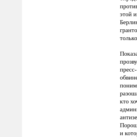
проти
этой 
Берлин
гранто
тольк
Показ
прозв
пресс-
обвине
понима
разошл
кто хо
админ
антиз
Пороше
и кото