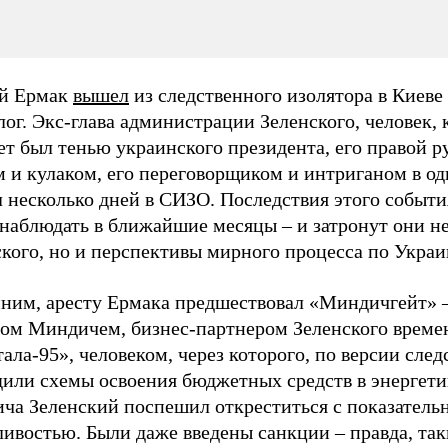
й Ермак
вышел
из следственного изолятора в Киеве
лог. Экс-глава администрации Зеленского, человек,
ет был тенью украинского президента, его правой р
 и кулаком, его переговорщиком и интриганом в од
л несколько дней в СИЗО. Последствия этого событ
наблюдать в ближайшие месяцы – и затронут они не
кого, но и перспективы мирного процесса по Украи
ним, аресту Ермака предшествовал «Миндичгейт» –
ом Миндичем, бизнес-партнером Зеленского време
ала-95», человеком, через которого, по версии след
дили схемы освоения бюджетных средств в энергети
ча Зеленский поспешил откреститься с показатель
ивостью. Были даже введены санкции – правда, так