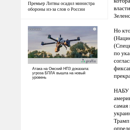
котора
Премьер Литвы осадил министра
власти
обороны из-за слов о России
Зеленс
Но кто
(Наци
(Спец
по ук
соглас
фикса
прекра
НАБУ 
амери
самая
украи
Трамп 
опред