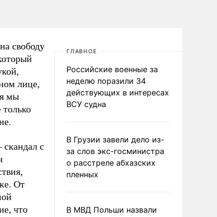
 на свободу
ГЛАВНОЕ
 который
Российские военные за
укой,
неделю поразили 34
ном лице,
действующих в интересах
ия мы
ВСУ судна
 только
не.
В Грузии завели дело из-
 скандал с
за слов экс-госминистра
н
о расстреле абхазских
ствия,
пленных
ке. От
ной
ие, что
В МВД Польши назвали