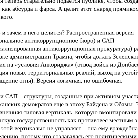
я теперь старательно подается публике, чтобы созда
 как абсурда и фарса. А целит этот снаряд прямико
кого.
 и зачем в него целится? Распространенная версия
ональное антикоррупционное бюро) и САП
иализированная антикоррупционная прокуратура) р
азке администрации Трампа, чтобы дожать Зеленско
ия на «условия Анкориджа» (отвод войск из Донбас
ция новых территориальных реалий, выход на устой
щение огня). Версия логичная, но ошибочная.
и САП – структуры, созданные при активном участ
канских демократов еще в эпоху Байдена и Обамы. 
 внешняя силовая вертикаль, которую вмонтировали
нскую государственность как противовес местным э
этой вертикалью не управляет – она ему враждебна
елению, потому что создавалась его политическими