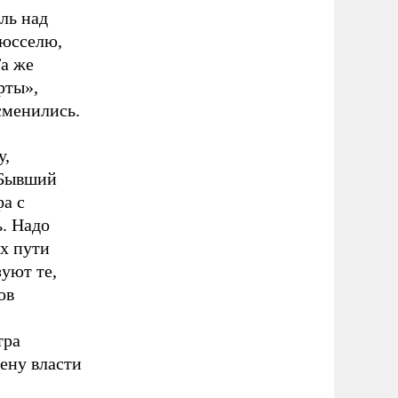
ль над
рюсселю,
Та же
рты»,
сменились.
у,
 Бывший
фа с
. Надо
их пути
уют те,
ов
тра
мену власти