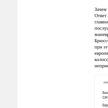
Зачем
Ответ 
главно
послуш
манев
Брюсс
при э
европ
колос
непри
НА
Бы
СИ
Ев