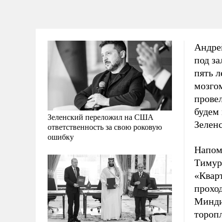
Андре
под за
пять л
мозгом
прове
будем 
Зеленский переложил на США
Зеленс
ответственность за свою роковую
ошибку
Напом
Тимур
«Кварт
прохо
Минди
торопл