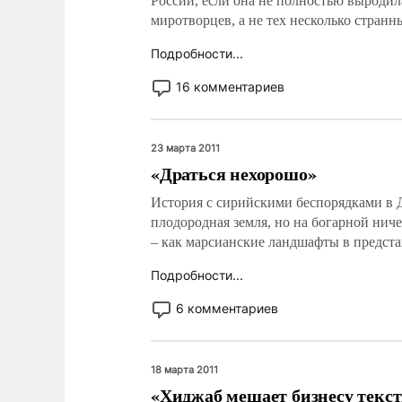
России, если она не полностью выродил
миротворцев, а не тех несколько стран
Подробности...
16 комментариев
23 марта 2011
«Драться нехорошо»
История с сирийскими беспорядками в Д
плодородная земля, но на богарной нич
– как марсианские ландшафты в предст
Подробности...
6 комментариев
18 марта 2011
«Хиджаб мешает бизнесу текс