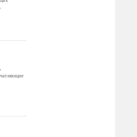
ящих
.
ь
печатляющие