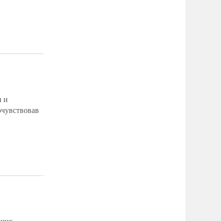
ы и
очувствовав