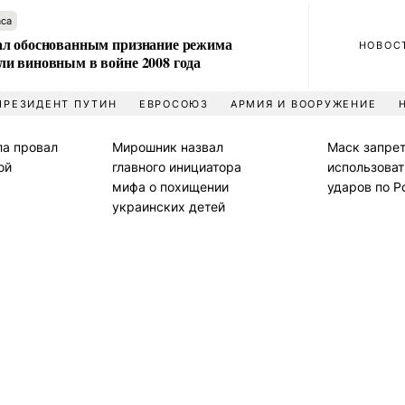
аса
л обоснованным признание режима
НОВОС
и виновным в войне 2008 года
ПРЕЗИДЕНТ ПУТИН
ЕВРОСОЮЗ
АРМИЯ И ВООРУЖЕНИЕ
ла провал
Мирошник назвал
Маск запрет
ой
главного инициатора
использовать
мифа о похищении
ударов по Р
украинских детей