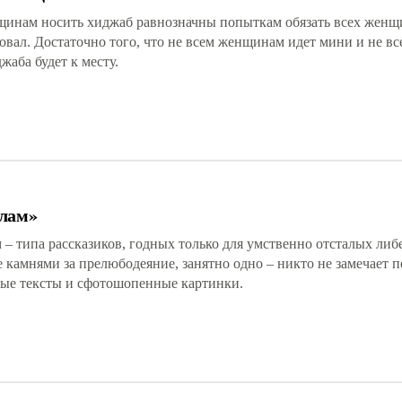
щинам носить хиджаб равнозначны попыткам обязать всех женщ
овал. Достаточно того, что не всем женщинам идет мини и не 
жаба будет к месту.
слам»
– типа рассказиков, годных только для умственно отсталых либ
камнями за прелюбодеяние, занятно одно – никто не замечает 
вые тексты и сфотошопенные картинки.