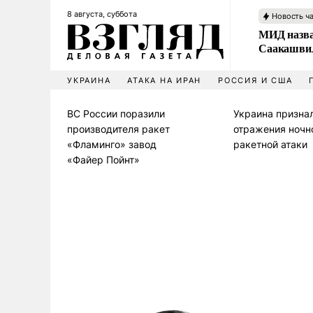
8 августа, суббота
Новость ч
МИД назва
Саакашвил
УКРАИНА
АТАКА НА ИРАН
РОССИЯ И США
ВС России поразили
Украина призна
производителя ракет
отражения ночн
«Фламинго» завод
ракетной атаки
«Файер Пойнт»