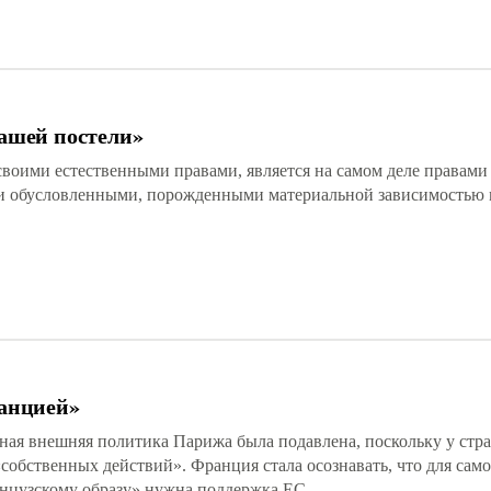
вашей постели»
своими естественными правами, является на самом деле правами
и обусловленными, порожденными материальной зависимостью
ранцией»
ная внешняя политика Парижа была подавлена, поскольку у стр
собственных действий». Франция стала осознавать, что для сам
анцузскому образу» нужна поддержка ЕС.