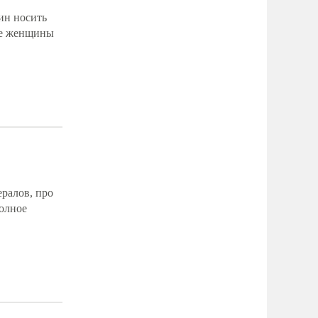
ин носить
все женщины
ералов, про
полное