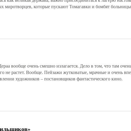
ась как великая держава, важно присоединиться к лагерю насто
ных миротворцев, которые пускают Томагавки и бомбят больницы
ераа вообще очень смешно излагается. Дело в том, что там очен
его не растет. Вообще. Пейзажи жутковатые, мрачные и очень в
авлении художников – постановщиков фантастического кино.
тильщиков»