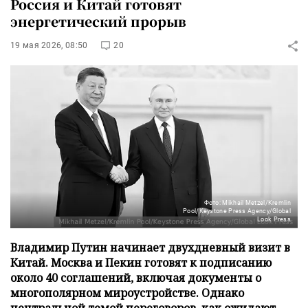
Россия и Китай готовят
энергетический прорыв
19 мая 2026, 08:50
20
Фото: Mikhail Metzel/Kremlin
Pool/Keystone Press Agency/Global
Look Press
Владимир Путин начинает двухдневный визит в
Китай. Москва и Пекин готовят к подписанию
около 40 соглашений, включая документы о
многополярном мироустройстве. Однако
центральной темой переговоров, как ожидают