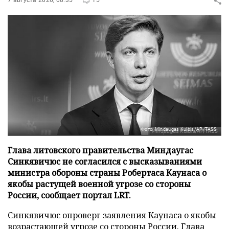
7 августа 2026, 08:35
15
Фото: Mindaugas Kulbis/AP/TASS
Глава литовского правительства Миндаугас
Синкявичюс не согласился с высказываниями
министра обороны страны Робертаса Каунаса о
якобы растущей военной угрозе со стороны
России, сообщает портал LRT.
Синкявичюс опроверг заявления Каунаса о якобы
возрастающей угрозе со стороны России. Глава