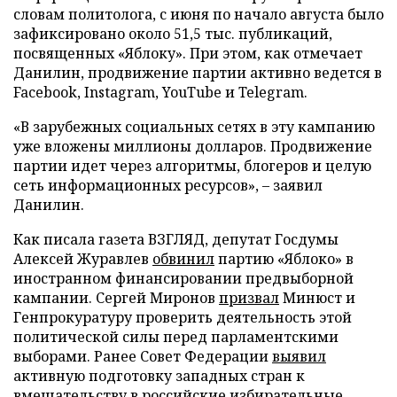
словам политолога, с июня по начало августа было
зафиксировано около 51,5 тыс. публикаций,
посвященных «Яблоку». При этом, как отмечает
Данилин, продвижение партии активно ведется в
Facebook, Instagram, YouTube и Telegram.
«В зарубежных социальных сетях в эту кампанию
уже вложены миллионы долларов. Продвижение
партии идет через алгоритмы, блогеров и целую
сеть информационных ресурсов», – заявил
Данилин.
Как писала газета ВЗГЛЯД, депутат Госдумы
Алексей Журавлев
обвинил
партию «Яблоко» в
иностранном финансировании предвыборной
кампании. Сергей Миронов
призвал
Минюст и
Генпрокуратуру проверить деятельность этой
политической силы перед парламентскими
выборами. Ранее Совет Федерации
выявил
активную подготовку западных стран к
вмешательству в российские избирательные