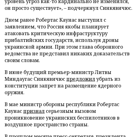
уровень угроз как-то кардинально не изменился,
он просто существует», – подчеркнул Синкявичюс.
Днем ранее Робертас Каунас выступил с
заявлением, что Россия якобы планирует
атаковать критическую инфраструктуру
прибалтийских государств, используя дроны
украинской армии. При этом глава оборонного
ведомства не представил никаких доказательств
своим словам.
В июне будущий премьер-министр Литвы
Миндаугас Синкявичюс
предложил
убрать из
конституции запрет на размещение ядерного
оружия.
В мае министр обороны республики Робертас
Каунас
признал
серьезным вызовом
проникновение украинских беспилотников в
воздушное пространство страны.
В прошлом месяце пресс-секретарь президента