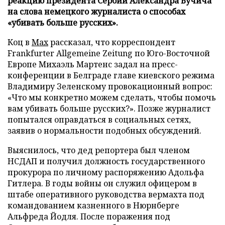
реакцию президента Сербии Александра Вучича
на слова немецкого журналиста о способах
«убивать больше русских».
Коц в
Мах
рассказал, что корреспондент
Frankfurter Allgemeine Zeitung по Юго-Восточной
Европе Михаэль Мартенс задал на пресс-
конференции в Белграде главе киевского режима
Владимиру Зеленскому провокационный вопрос:
«Что мы конкретно можем сделать, чтобы помочь
вам убивать больше русских?». Позже журналист
попытался оправдаться в социальных сетях,
заявив о нормальности подобных обсуждений.
Выяснилось, что дед репортера был членом
НСДАП и получил должность государственного
прокурора по личному распоряжению Адольфа
Гитлера. В годы войны он служил офицером в
штабе оперативного руководства вермахта под
командованием казненного в Нюрнберге
Альфреда Йодля. После поражения под