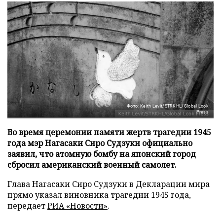
Фото: Keith Levit/STRKHL/Global Look
Press
Во время церемонии памяти жертв трагедии 1945
года мэр Нагасаки Сиро Судзуки официально
заявил, что атомную бомбу на японский город
сбросил американский военный самолет.
Глава Нагасаки Сиро Судзуки в Декларации мира
прямо указал виновника трагедии 1945 года,
передает
РИА «Новости»
.