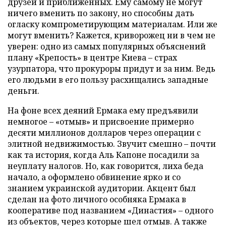
друзей и приближенных. Ему самому не могут
ничего вменить по закону, но способны дать
огласку компрометирующим материалам. Или же
могут вменить? Кажется, криворожец ни в чем не
уверен: одно из самых популярных объяснений
плану «Крепость» в центре Киева – страх
узурпатора, что прокуроры придут и за ним. Ведь
его людьми в его пользу расхищались западные
деньги.
На фоне всех деяний Ермака ему предъявили
немногое – «отмыв» и присвоение примерно
десяти миллионов долларов через операции с
элитной недвижимостью. Звучит смешно – почти
как та история, когда Аль Капоне посадили за
неуплату налогов. Но, как говорится, лиха беда
начало, а оформлено обвинение ярко и со
знанием украинской аудитории. Акцент был
сделан на фото личного особняка Ермака в
кооперативе под названием «Династия» – одного
из объектов, через которые шел отмыв. А также