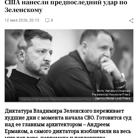
США нанесли предпоследний удар по
Зеленскому
12 мая 2026, 20:15
8
Фото: Handout/Ukrainian
Presidential/Keystone Press
Agency/Global Look Press
Диктатура Владимира Зеленского переживает
худшие дни с момента начала СВО. Готовится суд
над ее главным архитектором – Андреем
Ермаком, а самого диктатора изобличили на весь
мир как вора, наркомана и поклонника