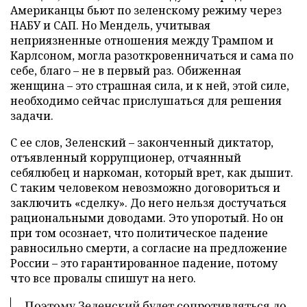
Американцы бьют по зеленскому режиму через
НАБУ и САП. Но Мендель, учитывая
неприязненные отношения между Трампом и
Карлсоном, могла разоткровенничаться и сама по
себе, благо – не в первый раз. Обиженная
женщина – это страшная сила, и к ней, этой силе,
необходимо сейчас прислушаться для решения
задачи.
С ее слов, Зеленский – законченный диктатор,
отъявленный коррупционер, отчаянный
себялюбец и наркоман, который врет, как дышит.
С таким человеком невозможно договориться и
заключить «сделку». До него нельзя достучаться
рациональными доводами. Это упоротый. Но он
при том осознает, что политическое падение
равносильно смерти, а согласие на предложение
России – это гарантированное падение, потому
что все провалы спишут на него.
Поэтому Зеленский будет сопротивляться до