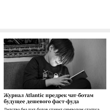
Журнал Atlantic предрек чат-ботам
будущее дешевого фаст-фуда
Детство без чат-ботов станет символом статуса,