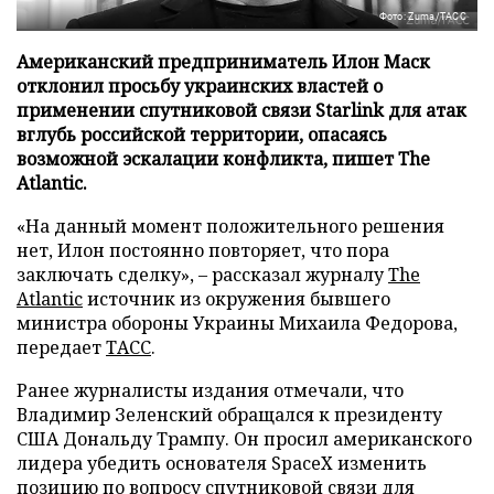
Фото: Zuma/ТАСС
Американский предприниматель Илон Маск
отклонил просьбу украинских властей о
применении спутниковой связи Starlink для атак
вглубь российской территории, опасаясь
возможной эскалации конфликта, пишет The
Atlantic.
«На данный момент положительного решения
нет, Илон постоянно повторяет, что пора
заключать сделку», – рассказал журналу
The
Atlantic
источник из окружения бывшего
министра обороны Украины Михаила Федорова,
передает
ТАСС
.
Ранее журналисты издания отмечали, что
Владимир Зеленский обращался к президенту
США Дональду Трампу. Он просил американского
лидера убедить основателя SpaceX изменить
позицию по вопросу спутниковой связи для