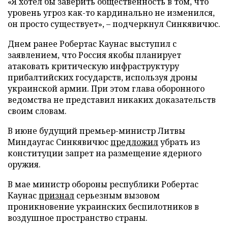
«Я хотел бы заверить общественность в том, что
уровень угроз как-то кардинально не изменился,
он просто существует», – подчеркнул Синкявичюс.
Днем ранее Робертас Каунас выступил с
заявлением, что Россия якобы планирует
атаковать критическую инфраструктуру
прибалтийских государств, используя дроны
украинской армии. При этом глава оборонного
ведомства не представил никаких доказательств
своим словам.
В июне будущий премьер-министр Литвы
Миндаугас Синкявичюс
предложил
убрать из
конституции запрет на размещение ядерного
оружия.
В мае министр обороны республики Робертас
Каунас
признал
серьезным вызовом
проникновение украинских беспилотников в
воздушное пространство страны.