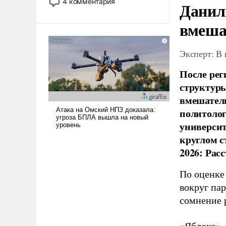
4 комментария
Данил
лет. Даже небольшая война с
Ираном опустошила
вмеша
американские арсеналы.
Сложившаяся ситуация
Эксперт: В
означает многолетний период
уязвимости США, например,
После рег
перед Китаем.
структуры
вмешатель
политолог
универси
круглом с
2026: Рас
По оценке
вокруг па
сомнение 