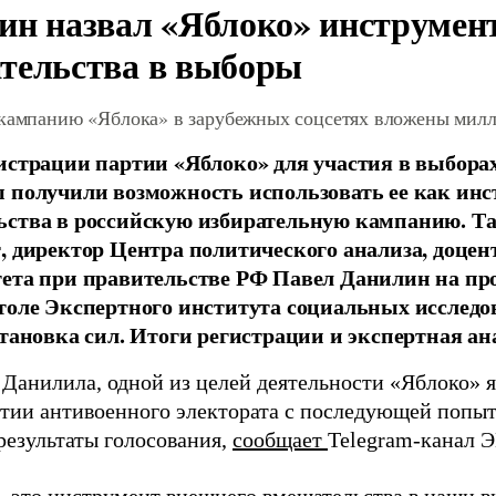
ин назвал «Яблоко» инструмен
тельства в выборы
 кампанию «Яблока» в зарубежных соцсетях вложены мил
истрации партии «Яблоко» для участия в выбора
 получили возможность использовать ее как ин
ства в российскую избирательную кампанию. Та
, директор Центра политического анализа, доце
тета при правительстве РФ Павел Данилин на п
толе Экспертного института социальных исслед
становка сил. Итоги регистрации и экспертная ан
 Данилила, одной из целей деятельности «Яблоко» 
ртии антивоенного электората с последующей попыт
результаты голосования,
сообщает
Telegram-канал 