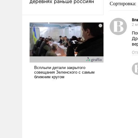
деревнях раньше россиян
Сортировка:
Вл
2 м
По
Др
ве
От