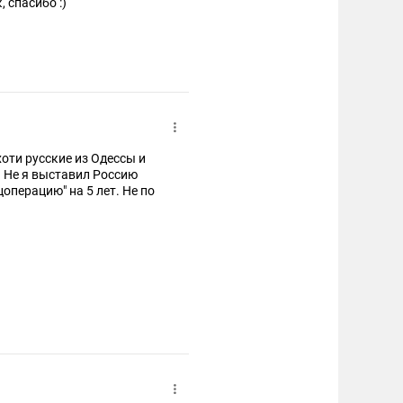
 спасибо :)
оти русские из Одессы и
. Не я выставил Россию
операцию" на 5 лет. Не по