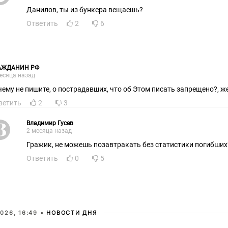
Данилов, ты из бункера вещаешь?
Ответить
2
6
АЖДАНИН РФ
есяца назад
чему не пишите, о пострадавших, что об Этом писать запрещено?, же
ветить
2
3
Владимир Гусев
2 месяца назад
Гражик, не можешь позавтракать без статистики погибших
Ответить
0
5
026, 16:49 •
НОВОСТИ ДНЯ