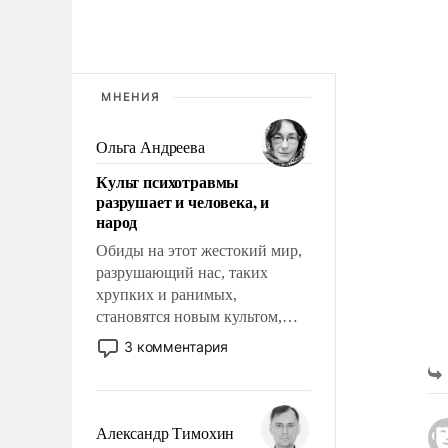
МНЕНИЯ
Ольга Андреева
Культ психотравмы
разрушает и человека, и
народ
Обиды на этот жестокий мир,
разрушающий нас, таких
хрупких и ранимых,
становятся новым культом,
постепенно вытесняя и
3 комментария
отменяя традиционное
требование к человеку – быть
мужественным и твердым под
ударами судьбы, брать на себя
Александр Тимохин