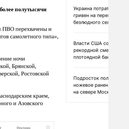
более полутысячи
Украина потратила 1 мл
гривен на переименова
безлюдного села
ми ПВО перехвачены и
тов самолетного типа»,
Власти США сообщили 
рекордной смертности 
плотоядной бактерии
чение ночи
кой, Брянской,
верской, Ростовской
Подросток получил
ножевое ранение в дра
на севере Москвы
раснодарским краем,
ного и Азовского