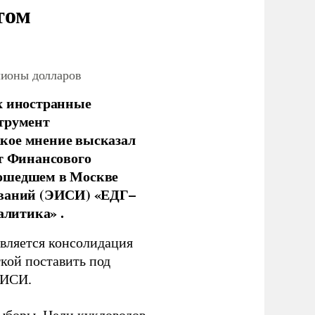
том
лионы долларов
х иностранные
струмент
кое мнение высказал
нт Финансового
рошедшем в Москве
ований (ЭИСИ) «ЕДГ–
алитика» .
является консолидация
кой поставить под
ЭИСИ.