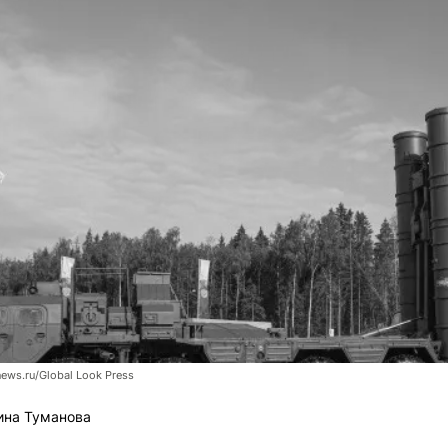
news.ru/Global Look Press
ина Туманова