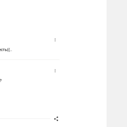
сть((..
?