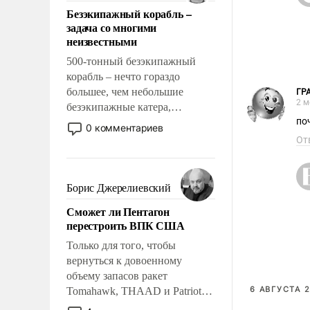
ответственность, помогать
Безэкипажный корабль –
слабым, идти вперед и
задача со многими
адаптироваться.
неизвестными
500-тонный безэкипажный
корабль – нечто гораздо
большее, чем небольшие
ГР
2 м
безэкипажные катера,
по
применение которых уже
0 комментариев
стало обыденностью. Задача по
От
созданию такого корабля очень
сложна и амбициозна. Однако
и ее реализация радикально
Борис Джерелиевский
поднимет наши боевые
Сможет ли Пентагон
возможности.
перестроить ВПК США
Только для того, чтобы
вернуться к довоенному
объему запасов ракет
6 АВГУСТА 2
Tomahawk, THAAD и Patriot
США потребуется более трех