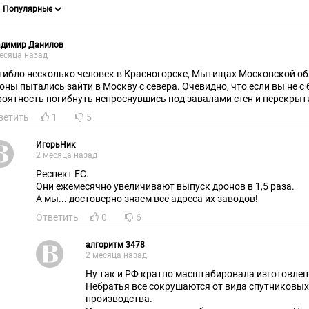
адимир Данилов
есяца назад
гибло несколько человек в Красногорске, Мытищах Московской обл
оны пытались зайти в Москву с севера. Очевидно, что если вы не с б
роятность погибнуть непроснувшись под завалами стен и перекрыти
ветить
1
5
ИгорьНик
2 месяца назад
Респект ЕС.
Они ежемесячно увеличивают выпуск дронов в 1,5 раза.
А мы... достоверно знаем все адреса их заводов!
Ответить
0
6
алгоритм 3478
2 месяца назад
Ну так и РФ кратно масштабировала изготовлени
Небратья все сокрушаются от вида спутниковых
производства.