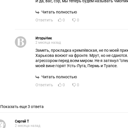
И да, вас, сэр, мы теперь будем называть чмоНик,
Читать полностью
Ответить
0
0
ИгорьНик
2 месяца назад
Заметь, прокладка кремлёвская, не по моей прих
Харькова воюют на фронте. Мрут, но не сдаются
агрессором перед всем миром. Не я затянул "спец
моей вине горят Усть-Луга, Пермь и Туапсе.
Читать полностью
Ответить
0
0
Показать еще 3 ответа
Cepгeй T
2 месяца назад