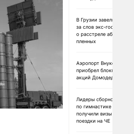
В Грузии завели дело и
за слов экс-госминист
о расстреле абхазских
пленных
Аэропорт Внуково
приобрел блокпакет
акций Домодедово
Лидеры сборной Росси
по гимнастике не
получили визы для
поездки на ЧЕ