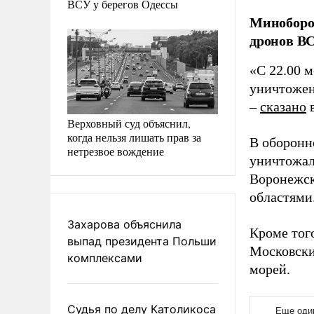
ВСУ у берегов Одессы
Миноборо
дронов ВС
«С 22.00 
уничтожен
–
сказано
в
Верховный суд объяснил,
когда нельзя лишать прав за
В оборонн
нетрезвое вождение
уничтожал
Воронежск
областями
Захарова объяснила
Кроме тог
выпад президента Польши
Московски
комплексами
морей.
Судья по делу Католикоса