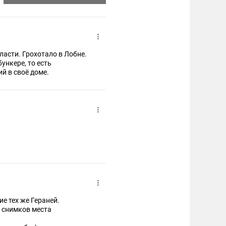
асти. Грохотало в Лобне.
ункере, то есть
й в своё доме.
е тех же Гераней.
 снимков места