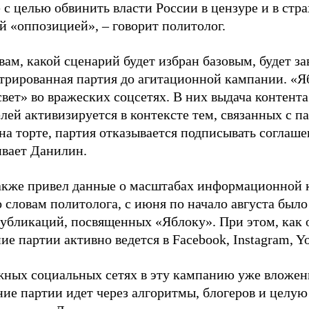
 с целью обвинить власти России в цензуре и в стра
й «оппозицией», – говорит политолог.
вам, какой сценарий будет избран базовым, будет за
стрированная партия до агитационной кампании. «Я
свет» во вражеских соцсетях. В них выдача контент
лей активизируется в контексте тем, связанных с па
на торте, партия отказывается подписывать соглаше
ивает Данилин.
акже привел данные о масштабах информационной 
о словам политолога, с июня по начало августа был
 публикаций, посвященных «Яблоку». При этом, как
е партии активно ведется в Facebook, Instagram, Y
жных социальных сетях в эту кампанию уже вложе
ие партии идет через алгоритмы, блогеров и целу