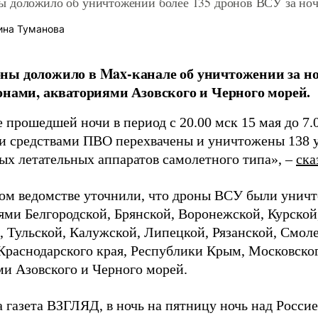
 доложило об уничтожении более 135 дронов ВСУ за ноч
ина Туманова
ы доложило в Max-канале об уничтожении за но
онами, акваториями Азовского и Черного морей.
 прошедшей ночи в период с 20.00 мск 15 мая до 7.
 средствами ПВО перехвачены и уничтожены 138 
ых летательных аппаратов самолетного типа», –
ска
ом ведомстве уточнили, что дроны ВСУ были унич
ями Белгородской, Брянской, Воронежской, Курской,
, Тульской, Калужской, Липецкой, Рязанской, Смол
 Краснодарского края, Республики Крым, Московског
ми Азовского и Черного морей.
а газета ВЗГЛЯД, в ночь на пятницу ночь над Росси