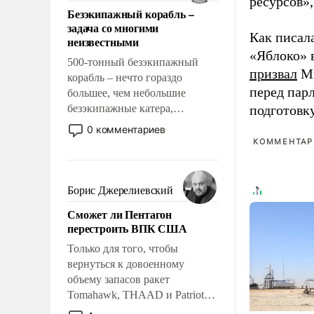
ресурсов»,
ответственность, помогать
Безэкипажный корабль –
слабым, идти вперед и
задача со многими
адаптироваться.
Как писал
неизвестными
«Яблоко» 
500-тонный безэкипажный
призвал
Ми
корабль – нечто гораздо
перед пар
большее, чем небольшие
безэкипажные катера,
подготовк
применение которых уже
0 комментариев
стало обыденностью. Задача по
КОММЕНТАРИ
созданию такого корабля очень
сложна и амбициозна. Однако
и ее реализация радикально
Борис Джерелиевский
поднимет наши боевые
Сможет ли Пентагон
возможности.
перестроить ВПК США
Только для того, чтобы
вернуться к довоенному
объему запасов ракет
Tomahawk, THAAD и Patriot
США потребуется более трех