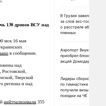
ь
В Грузии завели дело и
за слов экс-госминист
чь 138 дронов ВСУ над
о расстреле абхазских
пленных
00 мск 16 мая
украинских
Аэропорт Внуково
зано
в сообщении.
приобрел блокпакет
акций Домодедово
тожены над
 Ростовской,
енской, Тверской
Лидеры сборной Росси
о региона и над
по гимнастике не
получили визы для
поездки на ЧЕ
ей
нейтрализовали
355