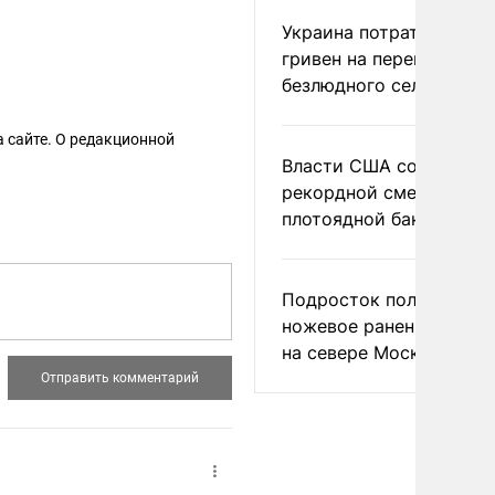
Украина потратила 1 мл
гривен на переименова
безлюдного села
 сайте. О редакционной
Власти США сообщили 
рекордной смертности 
плотоядной бактерии
Подросток получил
ножевое ранение в дра
на севере Москвы