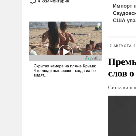
4 комментария
лет. Даже небольшая война с
Импорт 
Ираном опустошила
Саудовск
американские арсеналы.
США упа
Сложившаяся ситуация
означает многолетний период
уязвимости США, например,
перед Китаем.
7 АВГУСТА 2
Премь
слов о
Синкявичюс