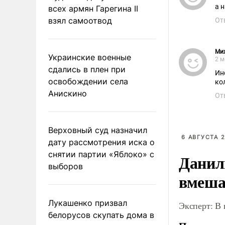
а 
всех армян Гарегина II
взял самоотвод
От
Ми
Украинские военные
2 м
сдались в плен при
Ин
освобождении села
ко
Анискино
От
Верховный суд назначил
6 АВГУСТА 2
дату рассмотрения иска о
снятии партии «Яблоко» с
Данил
выборов
вмеша
Лукашенко призвал
Эксперт: В
белорусов скупать дома в