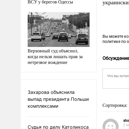
ВСУ у берегов Одессы
украинск
Вы можете к
политике по 
Верховный суд объяснил,
когда нельзя лишать прав за
Обсуждение
нетрезвое вождение
Захарова объяснила
выпад президента Польши
Сортировка:
комплексами
sho
2 м
Судья по делу Католикоса