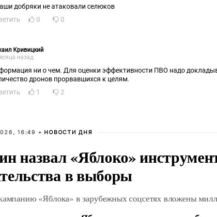
наши добряки не атаковали селюков
ветить
0
0
хаил Кривицкий
есяца назад
формация ни о чем. Для оценки эффективности ПВО надо докладыв
личество дронов прорвавшихся к целям.
ветить
1
2
026, 16:49 •
НОВОСТИ ДНЯ
ин назвал «Яблоко» инструмен
тельства в выборы
 кампанию «Яблока» в зарубежных соцсетях вложены мил