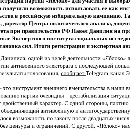
истрации партии «Яблоко» для участия в выбора
 получили возможность использовать ее как ин
ства в российскую избирательную кампанию. Та
, директор Центра политического анализа, доце
тета при правительстве РФ Павел Данилин на п
толе Экспертного института социальных исслед
становка сил. Итоги регистрации и экспертная ан
 Данилила, одной из целей деятельности «Яблоко» 
ртии антивоенного электората с последующей попыт
результаты голосования,
сообщает
Telegram-канал 
– это инструмент внешнего вмешательства в наши в
зованию партии очевидны – дестабилизация ситуаци
т двойственный характер. С одной стороны, партию
, объединяющий антивоенную и антигосударственну
юся возможность по закону после двадцатых чисел
 без цензуры и ограничений. С другой, «Яблоко» н