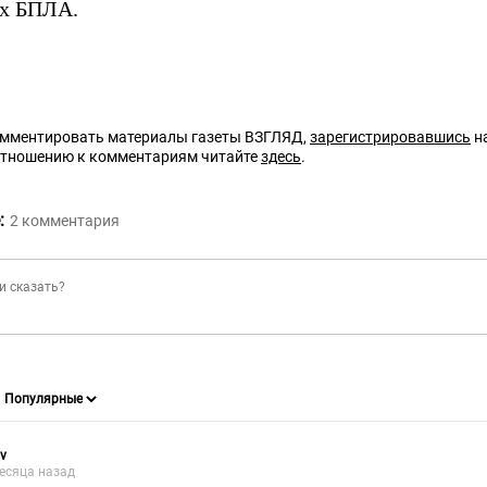
их БПЛА.
омментировать материалы газеты ВЗГЛЯД,
зарегистрировавшись
на
отношению к комментариям читайте
здесь
.
:
2
комментария
v
есяца назад