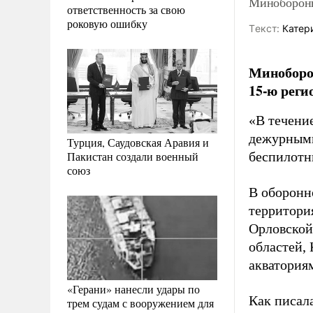
Минобороны
ответственность за свою
роковую ошибку
Tекст:
Катер
Миноборон
15-ю реги
«В течение
дежурными
Турция, Саудовская Аравия и
Пакистан создали военный
беспилотн
союз
В оборонн
территори
Орловской
областей,
акватория
«Герани» нанесли удары по
Как писал
трем судам с вооружением для