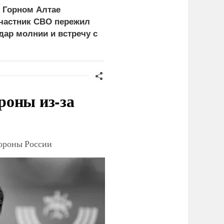
 Горном Алтае
ЕС ставит украинских
частник СВО пережил
уклонистов перед
дар молнии и встречу с
выбором между
едведем
нищетой и фронтом
роны из-за
тороны России