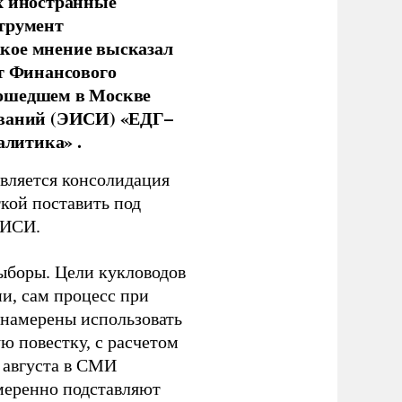
х иностранные
струмент
кое мнение высказал
нт Финансового
рошедшем в Москве
ований (ЭИСИ) «ЕДГ–
алитика» .
является консолидация
кой поставить под
ЭИСИ.
ыборы. Цели кукловодов
и, сам процесс при
 намерены использовать
ю повестку, с расчетом
 августа в СМИ
амеренно подставляют