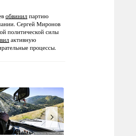
ев
обвинил
партию
пании. Сергей Миронов
той политической силы
вил
активную
ирательные процессы.