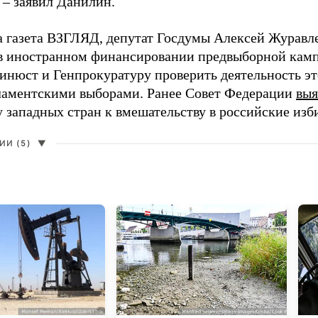
 – заявил Данилин.
а газета ВЗГЛЯД, депутат Госдумы Алексей Журавл
в иностранном финансировании предвыборной кам
нюст и Генпрокуратуру проверить деятельность э
ламентскими выборами. Ранее Совет Федерации
выя
у западных стран к вмешательству в российские изб
И (5)
▼