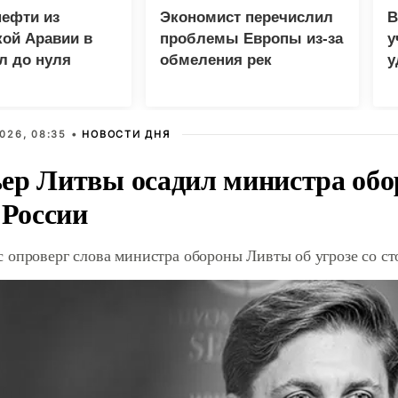
нефти из
Экономист перечислил
В
ой Аравии в
проблемы Европы из-за
у
л до нуля
обмеления рек
у
м
026, 08:35 •
НОВОСТИ ДНЯ
ер Литвы осадил министра обо
 России
 опроверг слова министра обороны Ливты об угрозе со с