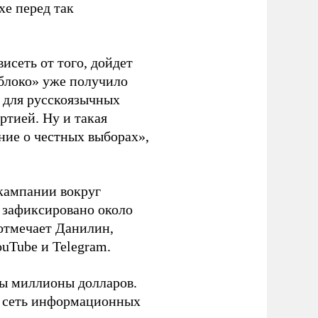
хе перед так
висеть от того, дойдет
блоко» уже получило
а для русскоязычных
ртией. Ну и такая
ние о честных выборах»,
кампании вокруг
о зафиксировано около
 отмечает Данилин,
ouTube и Telegram.
ны миллионы долларов.
ю сеть информационных