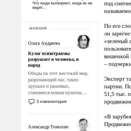
под снятие
называемо
По его сло
МНЕНИЯ
ли зареги
«зеленый 
Ольга Андреева
пользовате
Культ психотравмы
вишенкой 
разрушает и человека, и
– подчерк
народ
Обиды на этот жестокий мир,
Эксперт т
разрушающий нас, таких
партии. П
хрупких и ранимых,
становятся новым культом,
51,5 тыс.
постепенно вытесняя и
продвижени
3 комментария
отменяя традиционное
требование к человеку – быть
«В зарубе
мужественным и твердым под
Продвижен
ударами судьбы, брать на себя
Александр Тимохин