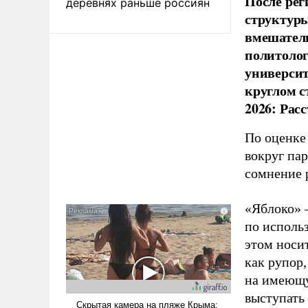
После рег
деревнях раньше россиян
структуры
вмешатель
политолог
универси
круглом с
2026: Рас
По оценке
вокруг па
сомнение 
«Яблоко» 
по исполь
этом носи
как рупор
на имеющу
выступать