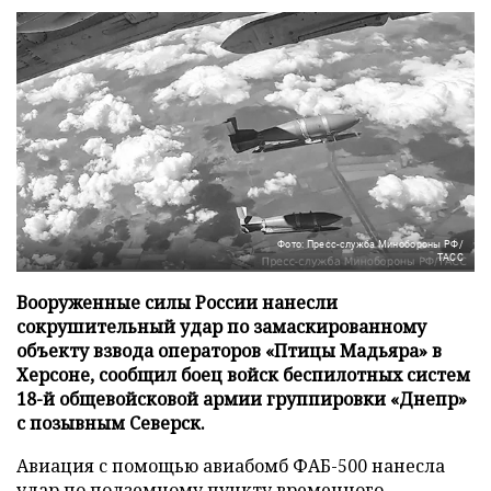
Фото: Пресс-служба Минобороны РФ/
ТАСС
Вооруженные силы России нанесли
сокрушительный удар по замаскированному
объекту взвода операторов «Птицы Мадьяра» в
Херсоне, сообщил боец войск беспилотных систем
18-й общевойсковой армии группировки «Днепр»
с позывным Северск.
Авиация с помощью авиабомб ФАБ-500 нанесла
удар по подземному пункту временного