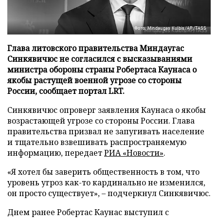
Фото: Mindaugas Kulbis/AP/TASS
Глава литовского правительства Миндаугас
Синкявичюс не согласился с высказываниями
министра обороны страны Робертаса Каунаса о
якобы растущей военной угрозе со стороны
России, сообщает портал LRT.
Синкявичюс опроверг заявления Каунаса о якобы
возрастающей угрозе со стороны России. Глава
правительства призвал не запугивать население
и тщательно взвешивать распространяемую
информацию, передает
РИА «Новости»
.
«Я хотел бы заверить общественность в том, что
уровень угроз как-то кардинально не изменился,
он просто существует», – подчеркнул Синкявичюс.
Днем ранее Робертас Каунас выступил с