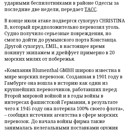
ударными беспилотниками в районе Одессы за
последние две недели, передает
ТАСС
.
В конце июля атаке подвергся сухогруз CHRISTINA
B, который предположительно перевозил уголь.
Судно получило серьезные повреждения, но
смогло дойти до румынского порта Констанца.
Другой сухогруз, EMIL, в настоящее время
покинут экипажем и дрейфует примерно в 20
морских милях от побережья.
«Компания Blumenthal GMBH широко известна в
мире морских перевозок. Созданная в 1901 году в
Гамбурге она вошла в историю как один из
крупнейших перевозчиков, работавших перед
Второй мировой войной и в годы войны в
интересах фашистской Германии, в результате
чего к 1945 году она потеряла 100% своего флота»,
– сообщил источник агентства в сфере морских
перевозок. До начала войны фирма также
занималась нелегальными поставками оружия