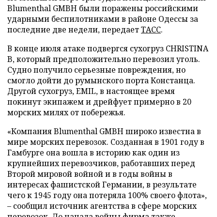
Blumenthal GMBH были поражены российскими
ударными беспилотниками в районе Одессы за
последние две недели, передает
ТАСС
.
В конце июля атаке подвергся сухогруз CHRISTINA
B, который предположительно перевозил уголь.
Судно получило серьезные повреждения, но
смогло дойти до румынского порта Констанца.
Другой сухогруз, EMIL, в настоящее время
покинут экипажем и дрейфует примерно в 20
морских милях от побережья.
«Компания Blumenthal GMBH широко известна в
мире морских перевозок. Созданная в 1901 году в
Гамбурге она вошла в историю как один из
крупнейших перевозчиков, работавших перед
Второй мировой войной и в годы войны в
интересах фашистской Германии, в результате
чего к 1945 году она потеряла 100% своего флота»,
– сообщил источник агентства в сфере морских
перевозок. До начала войны фирма также