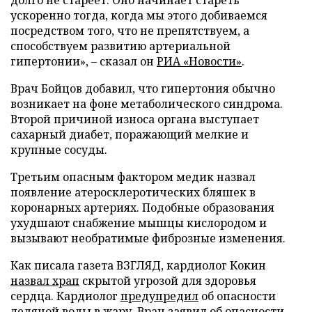
ускоренно тогда, когда мы этого добиваемся
посредством того, что не препятствуем, а
способствуем развитию артериальной
гипертонии», – сказал он
РИА «Новости»
.
Врач Бойцов добавил, что гипертония обычно
возникает на фоне метаболического синдрома.
Второй причиной износа органа выступает
сахарный диабет, поражающий мелкие и
крупные сосуды.
Третьим опасным фактором медик назвал
появление атеросклеротических бляшек в
коронарных артериях. Подобные образования
ухудшают снабжение мышцы кислородом и
вызывают необратимые фиброзные изменения.
Как писала газета ВЗГЛЯД, кардиолог Кокин
назвал храп
скрытой угрозой для здоровья
сердца. Кардиолог
предупредил
об опасности
ледяной воды в жару. Врач
заявил
об опасности