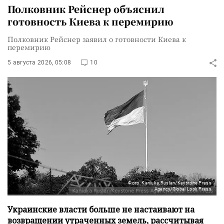
Полковник Рейснер объяснил
готовность Киева к перемирию
Полковник Рейснер заявил о готовности Киева к
перемирию
5 августа 2026, 05:08
10
Фото: Kaniuka Ruslan/Keystone Press
Agency/Global Look Press
Украинские власти больше не настаивают на
возвращении утраченных земель, рассчитывая