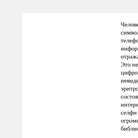
Челове
символ
телеф
инфор
отраж
Это не
цифро
невид
эритро
состоя
интер
селфи 
огром
библи