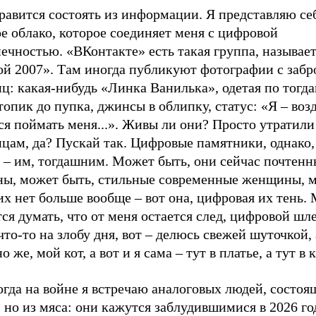
авится состоять из информации. Я представляю себ
е облако, которое соединяет меня с цифровой
ечностью. «ВКонтакте» есть такая группа, называе
ой 2007». Там иногда публикуют фотографии с заб
ц: какая-нибудь «Линка Ванилька», одетая по тогд
топик до пупка, джинсы в облипку, статус: «Я – возд
я поймать меня...». Живы ли они? Просто утратили
цам, да? Пускай так. Цифровые памятники, однако,
 – им, тогдашним. Может быть, они сейчас почтенн
ны, может быть, стильные современные женщины, 
их нет больше вообще – вот она, цифровая их тень.
ся думать, что от меня остается след, цифровой шле
то-то на злобу дня, вот – делюсь свежей шуточкой, а
о же, мой кот, а вот и я сама – тут в платье, а тут в
гда на войне я встречаю аналоговых людей, состоя
 но из мяса: они кажутся заблудившимися в 2026 го