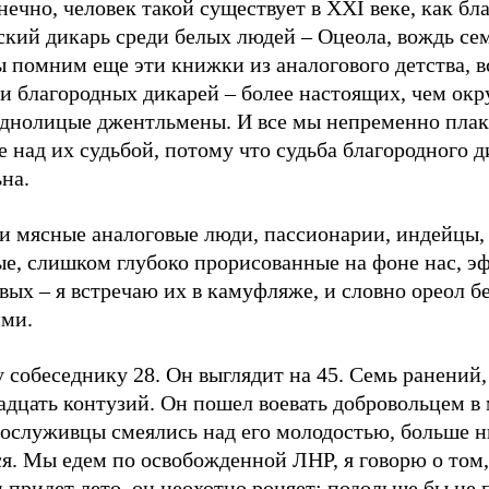
нечно, человек такой существует в XXI веке, как б
ский дикарь среди белых людей – Оцеола, вождь се
 помним еще эти книжки из аналогового детства, в
и благородных дикарей – более настоящих, чем о
еднолицые джентльмены. И все мы непременно плак
 над их судьбой, потому что судьба благородного 
на.
ти мясные аналоговые люди, пассионарии, индейцы
ые, слишком глубоко прорисованные на фоне нас, э
ых – я встречаю их в камуфляже, и словно ореол б
ими.
собеседнику 28. Он выглядит на 45. Семь ранений,
дцать контузий. Он пошел воевать добровольцем в 
сослуживцы смеялись над его молодостью, больше н
я. Мы едем по освобожденной ЛНР, я говорю о том,
 придет лето, он неохотно роняет: подольше бы не 