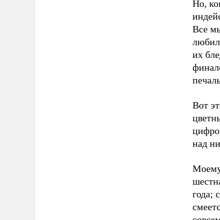
Но, ко
индей
Все мы
любил
их бл
финале
печаль
Вот э
цветн
цифров
над н
Моему 
шестна
года; 
смеетс
совсем