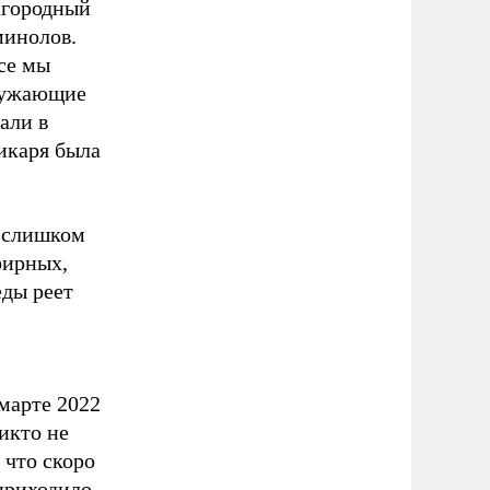
лагородный
минолов.
се мы
кружающие
али в
дикаря была
, слишком
фирных,
еды реет
марте 2022
икто не
 что скоро
приходило.