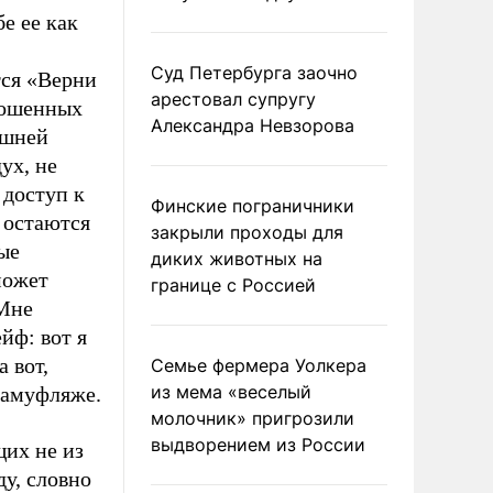
е ее как
Суд Петербурга заочно
тся «Верни
арестовал супругу
рошенных
Александра Невзорова
ашней
ух, не
 доступ к
Финские пограничники
 остаются
закрыли проходы для
ые
диких животных на
может
границе с Россией
 Мне
йф: вот я
 вот,
Семье фермера Уолкера
из мема «веселый
 камуфляже.
молочник» пригрозили
выдворением из России
щих не из
ду, словно