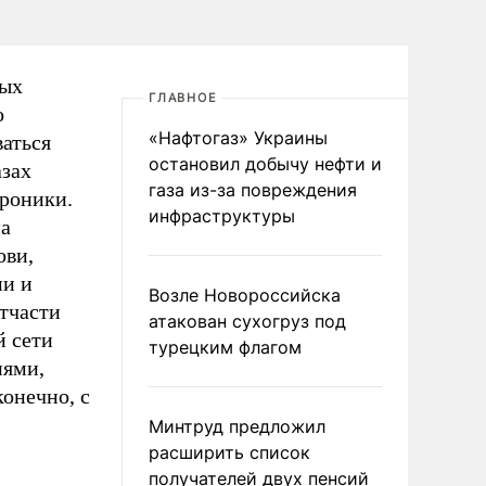
вых
ГЛАВНОЕ
о
«Нафтогаз» Украины
аться
остановил добычу нефти и
зах
газа из-за повреждения
хроники.
инфраструктуры
на
ови,
ми и
Возле Новороссийска
отчасти
атакован сухогруз под
й сети
турецким флагом
иями,
конечно, с
Минтруд предложил
расширить список
получателей двух пенсий