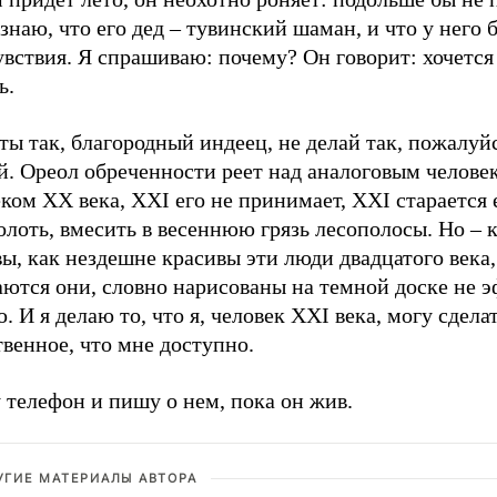
знаю, что его дед – тувинский шаман, и что у него
вствия. Я спрашиваю: почему? Он говорит: хочется
ь.
ты так, благородный индеец, не делай так, пожалуйс
й. Ореол обреченности реет над аналоговым челове
ком XX века, XXI его не принимает, XXI старается 
лоть, вмесить в весеннюю грязь лесополосы. Но – 
ы, как нездешне красивы эти люди двадцатого века,
ются они, словно нарисованы на темной доске не э
. И я делаю то, что я, человек XXI века, могу сделат
венное, что мне доступно.
 телефон и пишу о нем, пока он жив.
УГИЕ МАТЕРИАЛЫ АВТОРА