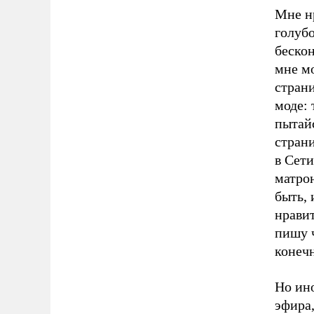
Мне нр
голубо
бескон
мне м
страни
моде: 
пытайс
страни
в Сети
матро
быть, 
нравит
пишу ч
конечн
Но ино
эфира,