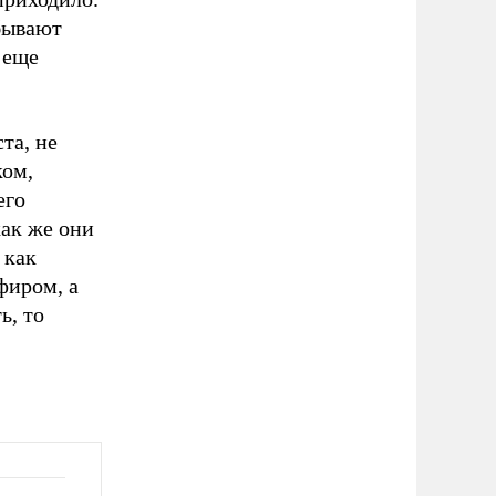
 бывают
 еще
та, не
ком,
его
как же они
 как
фиром, а
ь, то