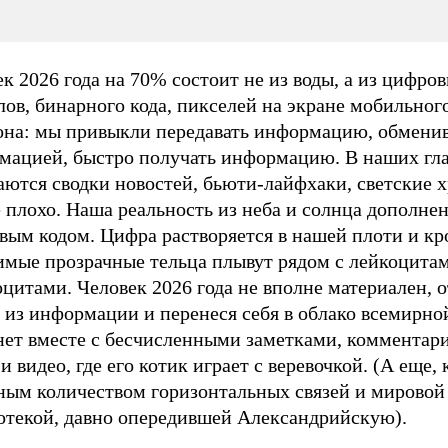
к 2026 года на 70% состоит не из воды, а из цифро
ов, бинарного кода, пикселей на экране мобильног
она: мы привыкли передавать информацию, обменив
мацией, быстро получать информацию. В наших гла
аются сводки новостей, бьюти-лайфхаки, светские 
 плохо. Наша реальность из неба и солнца дополне
вым кодом. Цифра растворяется в нашей плоти и кр
имые прозрачные тельца плывут рядом с лейкоцита
цитами. Человек 2026 года не вполне материален, 
 из информации и перенеся себя в облако всемирно
нет вместе с бесчисленными заметками, комментар
и видео, где его котик играет с веревочкой. (А еще, 
ным количеством горизонтальных связей и мировой
отекой, давно опередившей Александрийскую).