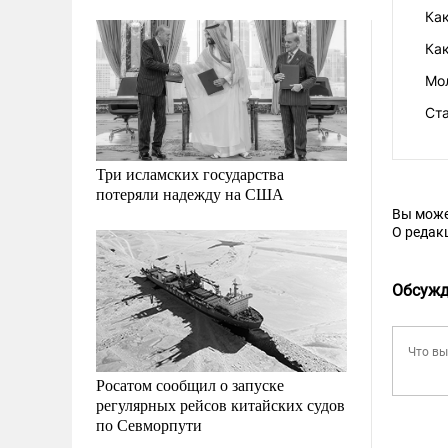
Как
Как
Мо
Ста
Три исламских государства
потеряли надежду на США
Вы може
О редак
Обсужд
Росатом сообщил о запуске
регулярных рейсов китайских судов
по Севморпути