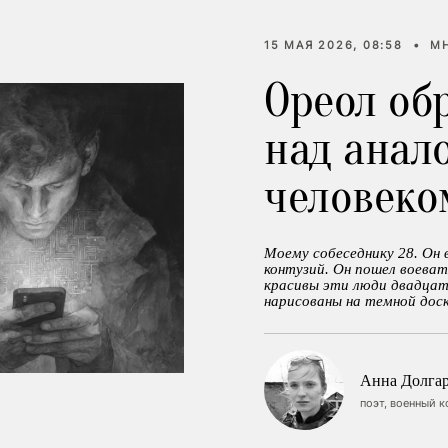
15 МАЯ 2026, 08:58
•
М
Ореол об
над анал
человеко
Моему собеседнику 28. Он 
контузий. Он пошел воеват
красивы эти люди двадцато
нарисованы на темной доск
Анна Долгар
поэт, военный 