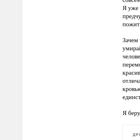
Я уже 
предчу
пожит
Зачем 
умира
челове
перемо
красив
отлича
кровью
единст
Я беру
ДР