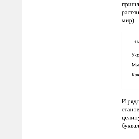
пришли
растян
мир).
НА
Укр
Мы
Ка
И рядо
станов
целину
буква