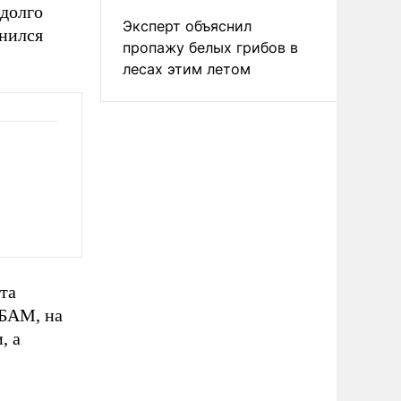
адолго
Эксперт объяснил
енился
пропажу белых грибов в
лесах этим летом
та
 БАМ, на
, а